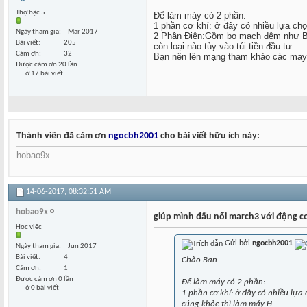
Thợ bậc 5
Để làm máy có 2 phần:
1 phần cơ khí: ở đây có nhiều lựa ch
Ngày tham gia
Mar 2017
2 Phần Điện:Gồm bo mach đêm như B
Bài viết
205
còn loại nào tùy vào túi tiền đầu tư.
Cám ơn
32
Bạn nên lên mạng tham khảo các may tu
Được cám ơn 20 lần
ở 17 bài viết
Thành viên đã cám ơn
ngocbh2001
cho bài viết hữu ích này:
hobao9x
14-06-2017,
08:32:51 AM
hobao9x
giúp mình đấu nối march3 với động c
Học việc
Gửi bởi
ngocbh2001
Ngày tham gia
Jun 2017
Bài viết
4
Chào Ban
Cám ơn
1
Được cám ơn 0 lần
Để làm máy có 2 phần:
ở 0 bài viết
1 phần cơ khí: ở đây có nhiều lựa
cúng khỏe thì làm máy H..