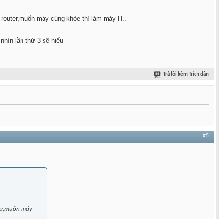
m router,muốn máy cúng khỏe thì làm máy H..
nhìn lần thứ 3 sẽ hiểu
Trả lời kèm Trích dẫn
#5
uter,muốn máy