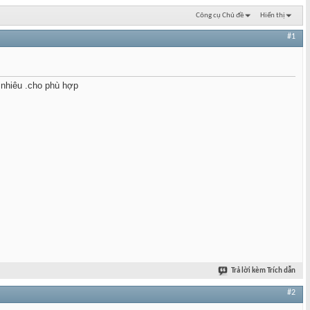
Công cụ Chủ đề
Hiển thị
#1
nhiêu .cho phù hợp
Trả lời kèm Trích dẫn
#2