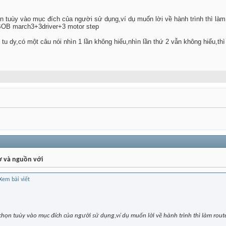
ọn tuùy vào mục đích của người sử dụng,ví dụ muốn lời về hành trình thì là
OB march3+3driver+3 motor step
 dy,có một câu nói nhìn 1 lần không hiểu,nhìn lần thứ 2 vẫn không hiểu,thì 
ơ và nguồn với
 chọn tuùy vào mục đích của người sử dụng,ví dụ muốn lời về hành trình thì làm ro