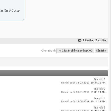
ìn lần thứ 3 sẽ
Trả lời kèm Trích dẫn
Chọn nhanh
Các sản phẩm gia công CNC
Lên trên
Trả lời:
5
Bài viết cuối:
18-03-2017,
10:34:32 PM
Trả lời:
0
Bài viết cuối:
30-01-2016,
01:08:11 AM
Trả lời:
5
Bài viết cuối:
12-08-2015,
10:14:38 AM
Trả lời:
9