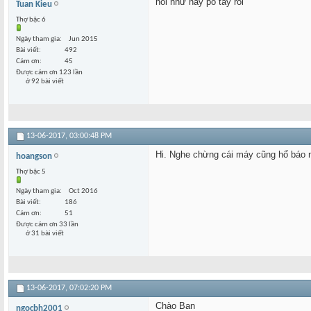
hỏi như này pó tay rồi
Tuan Kieu
Thợ bậc 6
Ngày tham gia
Jun 2015
Bài viết
492
Cám ơn
45
Được cám ơn 123 lần
ở 92 bài viết
13-06-2017,
03:00:48 PM
Hi. Nghe chừng cái máy cũng hổ báo nh
hoangson
Thợ bậc 5
Ngày tham gia
Oct 2016
Bài viết
186
Cám ơn
51
Được cám ơn 33 lần
ở 31 bài viết
13-06-2017,
07:02:20 PM
Chào Ban
ngocbh2001