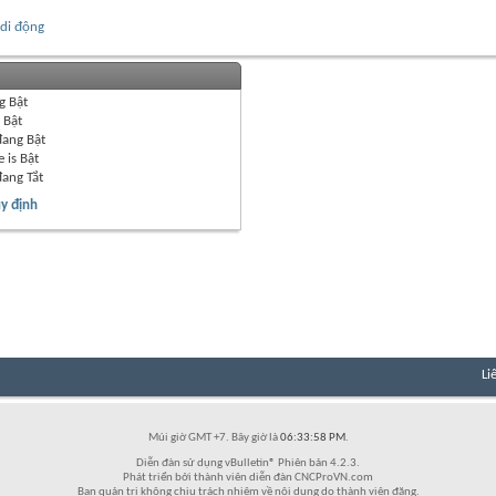
 di động
g
Bật
g
Bật
đang
Bật
 is
Bật
đang
Tắt
y định
Li
Múi giờ GMT +7. Bây giờ là
06:33:58 PM
.
Diễn đàn sử dụng vBulletin® Phiên bản 4.2.3.
Phát triển bởi thành viên diễn đàn CNCProVN.com
Ban quản trị không chịu trách nhiệm về nội dung do thành viên đăng.