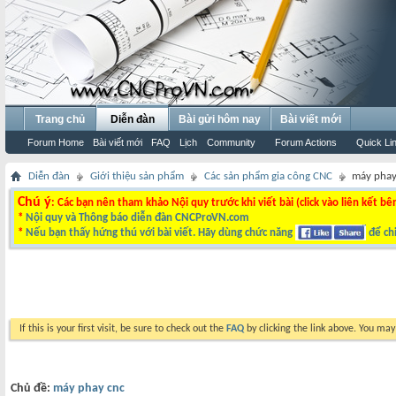
Trang chủ
Diễn đàn
Bài gửi hôm nay
Bài viết mới
Forum Home
Bài viết mới
FAQ
Lịch
Community
Forum Actions
Quick Li
Diễn đàn
Giới thiệu sản phẩm
Các sản phẩm gia công CNC
máy phay
Chú ý
: Các bạn nên tham khảo Nội quy trước khi viết bài (click vào liên kết bê
*
Nội quy và Thông báo diễn đàn CNCProVN.com
*
Nếu bạn thấy hứng thú với bài viết. Hãy dùng chức năng
để chi
If this is your first visit, be sure to check out the
FAQ
by clicking the link above. You ma
Chủ đề:
máy phay cnc