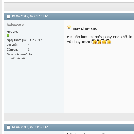
13-06-2017,
02:01:15 PM
hobao9x
máy phay cnc
Học việc
e muốn làm cái máy phay cnc khổ 1mx
Ngày tham gia
Jun 2017
và chay mượt
Bài viết
4
Cám ơn
1
Được cám ơn 0 lần
ở 0 bài viết
13-06-2017,
02:44:59 PM