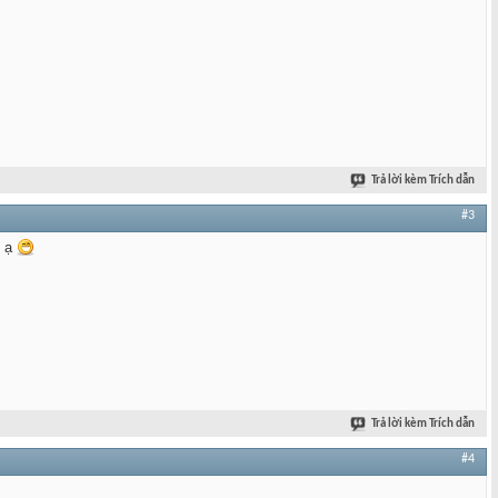
Trả lời kèm Trích dẫn
#3
i ạ
Trả lời kèm Trích dẫn
#4