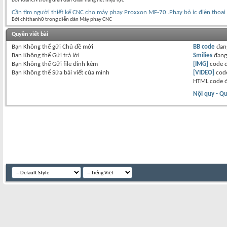
Bởi ToanCN trong diễn đàn Gian hàng hết hiệu lực
Cần tìm người thiết kế CNC cho máy phay Proxxon MF-70 .Phay bỏ ic điện thoại
Bởi chithanh0 trong diễn đàn Máy phay CNC
Quyền viết bài
Bạn
Không thể
gửi Chủ đề mới
BB code
đan
Bạn
Không thể
Gửi trả lời
Smilies
đan
Bạn
Không thể
Gửi file đính kèm
[IMG]
code 
Bạn
Không thể
Sửa bài viết của mình
[VIDEO]
code
HTML code 
Nội quy - Qu