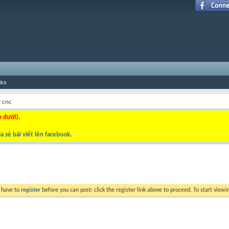
nks
 cnc
n dưới).
a sẻ bài viết lên facebook
.
y have to
register
before you can post: click the register link above to proceed. To start view