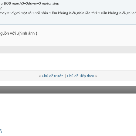
ư BOB march3+3driver+3 motor step
ư.
y tu dy,có một câu nói nhìn 1 lần không hiểu,nhìn lần thứ 2 vẫn không hiểu,thì nh
guồn với .(hình ảnh )
«
Chủ đề trước
|
Chủ đề Tiếp theo
»
GỖ