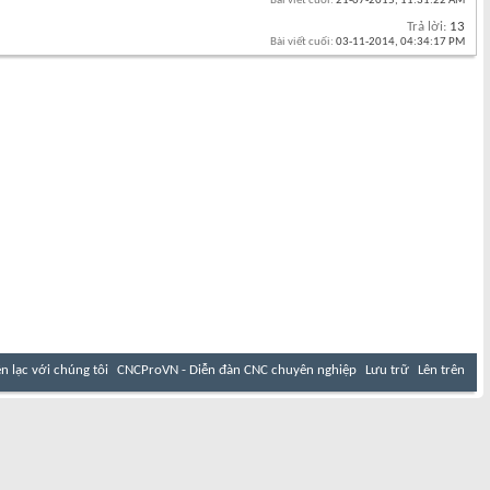
Bài viết cuối:
21-07-2015,
11:31:22 AM
Trả lời:
13
Bài viết cuối:
03-11-2014,
04:34:17 PM
ên lạc với chúng tôi
CNCProVN - Diễn đàn CNC chuyên nghiệp
Lưu trữ
Lên trên