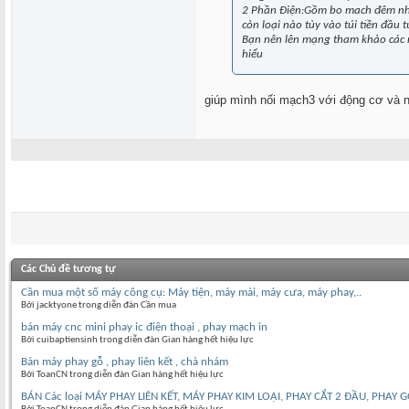
2 Phần Điện:Gồm bo mach đêm nh
còn loại nào tùy vào túi tiền đầu t
Bạn nên lên mạng tham khảo các ma
hiểu
giúp mình nối mạch3 với động cơ và n
Các Chủ đề tương tự
Cần mua một số máy công cụ: Máy tiện, máy mài, máy cưa, máy phay,..
Bởi jacktyone trong diễn đàn Cần mua
bán máy cnc mini phay ic điện thoại , phay mạch in
Bởi cuibaptiensinh trong diễn đàn Gian hàng hết hiệu lực
Bán máy phay gỗ , phay liên kết , chà nhám
Bởi ToanCN trong diễn đàn Gian hàng hết hiệu lực
BÁN Các loại MÁY PHAY LIÊN KẾT, MÁY PHAY KIM LOẠI, PHAY CẮT 2 ĐẦU, PHAY 