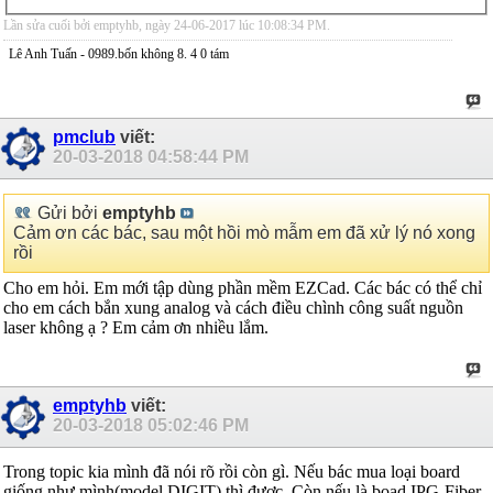
Lần sửa cuối bởi emptyhb, ngày 24-06-2017 lúc
10:08:34 PM
.
Lê Anh Tuấn - 0989.bốn không 8. 4 0 tám
pmclub
viết:
20-03-2018
04:58:44 PM
Gửi bởi
emptyhb
Cảm ơn các bác, sau một hồi mò mẫm em đã xử lý nó xong
rồi
Cho em hỏi. Em mới tập dùng phần mềm EZCad. Các bác có thể chỉ
cho em cách bắn xung analog và cách điều chình công suất nguồn
laser không ạ ? Em cảm ơn nhiều lắm.
emptyhb
viết:
20-03-2018
05:02:46 PM
Trong topic kia mình đã nói rõ rồi còn gì. Nếu bác mua loại board
giống như mình(model DIGIT) thì được. Còn nếu là boad IPG-Fiber