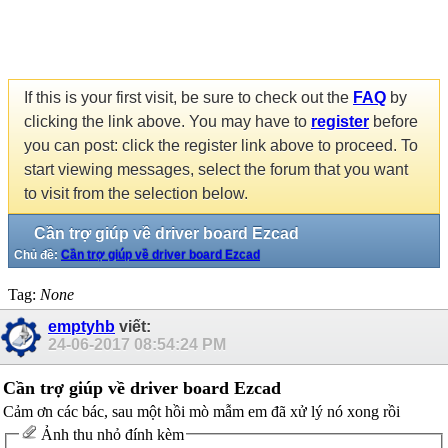
If this is your first visit, be sure to check out the
FAQ
by
clicking the link above. You may have to
register
before
you can post: click the register link above to proceed. To
start viewing messages, select the forum that you want
to visit from the selection below.
Cần trợ giúp về driver board Ezcad
Chủ đề:
Cần trợ giúp về driver board Ezcad
Tag:
None
emptyhb
viết:
24-06-2017
08:54:24 PM
Cần trợ giúp về driver board Ezcad
Cảm ơn các bác, sau một hồi mò mẫm em đã xử lý nó xong rồi
Ảnh thu nhỏ đính kèm