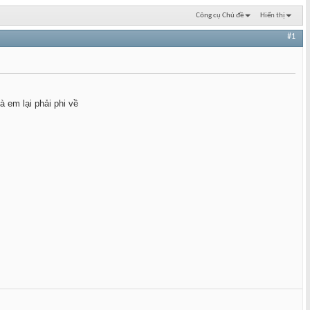
Công cụ Chủ đề
Hiển thị
#1
 em lại phải phi về