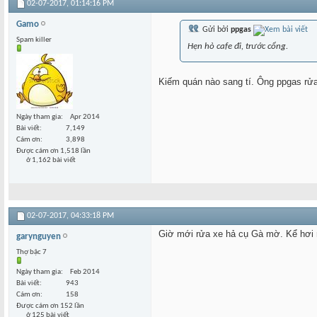
02-07-2017,
01:14:16 PM
Gamo
Gửi bởi
ppgas
Spam killer
Hẹn hò cafe đi, trước cổng.
Kiếm quán nào sang tí. Ông ppgas rửa 
Ngày tham gia
Apr 2014
Bài viết
7,149
Cám ơn
3,898
Được cám ơn 1,518 lần
ở 1,162 bài viết
02-07-2017,
04:33:18 PM
Giờ mới rửa xe hả cụ Gà mờ. Kể hơi
garynguyen
Thợ bậc 7
Ngày tham gia
Feb 2014
Bài viết
943
Cám ơn
158
Được cám ơn 152 lần
ở 125 bài viết