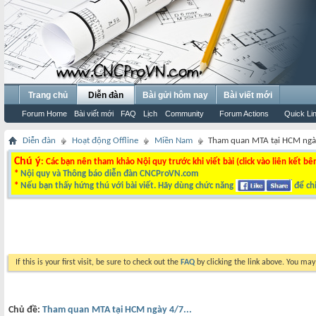
Trang chủ
Diễn đàn
Bài gửi hôm nay
Bài viết mới
Forum Home
Bài viết mới
FAQ
Lịch
Community
Forum Actions
Quick Li
Diễn đàn
Hoạt động Offline
Miền Nam
Tham quan MTA tại HCM ngày
Chú ý
: Các bạn nên tham khảo Nội quy trước khi viết bài (click vào liên kết bê
*
Nội quy và Thông báo diễn đàn CNCProVN.com
*
Nếu bạn thấy hứng thú với bài viết. Hãy dùng chức năng
để chi
If this is your first visit, be sure to check out the
FAQ
by clicking the link above. You ma
Chủ đề:
Tham quan MTA tại HCM ngày 4/7...