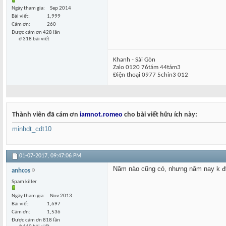
Ngày tham gia
Sep 2014
Bài viết
1,999
Cám ơn
260
Được cám ơn 428 lần
ở 318 bài viết
Khanh - Sài Gòn
Zalo 0120 76tám 44tám3
Điện thoại 0977 5chin3 012
Thành viên đã cám ơn
iamnot.romeo
cho bài viết hữu ích này:
minhdt_cdt10
01-07-2017,
09:47:06 PM
Năm nào cũng có, nhưng năm nay k đ
anhcos
Spam killer
Ngày tham gia
Nov 2013
Bài viết
1,697
Cám ơn
1,536
Được cám ơn 818 lần