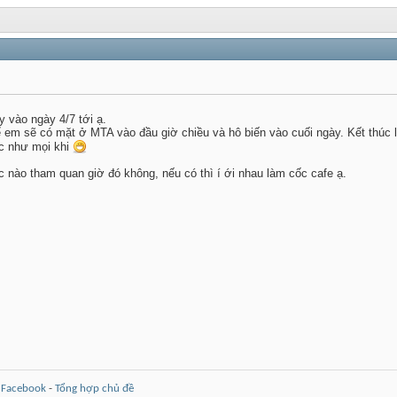
 vào ngày 4/7 tới ạ.
 em sẽ có mặt ở MTA vào đầu giờ chiều và hô biến vào cuối ngày. Kết thúc là
c như mọi khi
c nào tham quan giờ đó không, nếu có thì í ới nhau làm cốc cafe ạ.
-
Facebook
-
Tổng hợp chủ đề