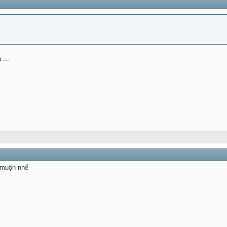
...
 muộn nhể