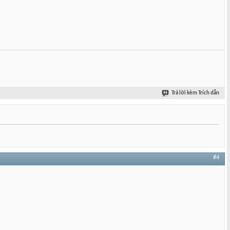
Trả lời kèm Trích dẫn
#4