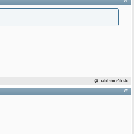
#8
Trả lời kèm Trích dẫn
#9