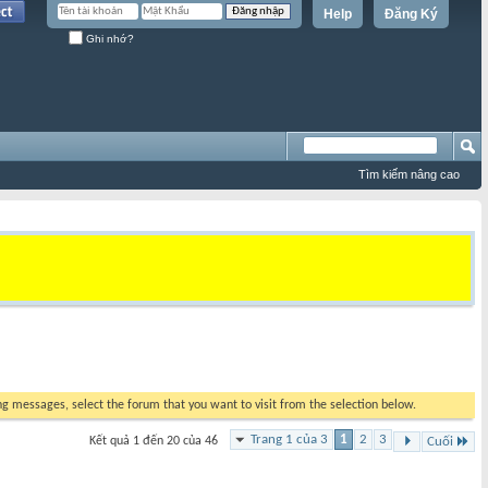
Help
Đăng Ký
Ghi nhớ?
Tìm kiếm nâng cao
ing messages, select the forum that you want to visit from the selection below.
Trang 1 của 3
1
2
3
Kết quả 1 đến 20 của 46
Cuối