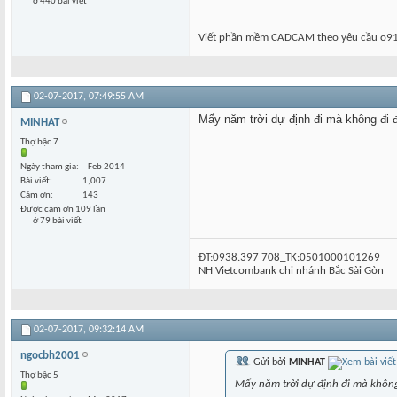
ở 440 bài viết
Viết phần mềm CADCAM theo yêu cầu o91
02-07-2017,
07:49:55 AM
Mấy năm trời dự định đi mà không đi 
MINHAT
Thợ bậc 7
Ngày tham gia
Feb 2014
Bài viết
1,007
Cám ơn
143
Được cám ơn 109 lần
ở 79 bài viết
ĐT:0938.397 708_TK:0501000101269
NH Vietcombank chi nhánh Bắc Sài Gòn
02-07-2017,
09:32:14 AM
ngocbh2001
Gửi bởi
MINHAT
Thợ bậc 5
Mấy năm trời dự định đi mà khôn