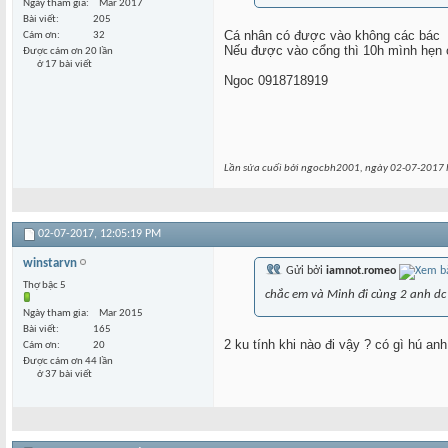
Ngày tham gia
Mar 2017
Bài viết
205
Cá nhân có được vào không các bác
Cám ơn
32
Nếu được vào cổng thì 10h mình hẹn 
Được cám ơn 20 lần
ở 17 bài viết
Ngoc 0918718919
Lần sửa cuối bởi ngocbh2001, ngày 02-07-2017 
02-07-2017,
12:05:19 PM
winstarvn
Gửi bởi
iamnot.romeo
Thợ bậc 5
chắc em và Minh đi cùng 2 anh dc
Ngày tham gia
Mar 2015
Bài viết
165
2 ku tính khi nào đi vậy ? có gì hú an
Cám ơn
20
Được cám ơn 44 lần
ở 37 bài viết