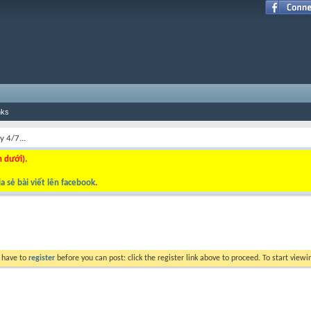
nks
 4/7...
n dưới).
a sẻ bài viết lên facebook
.
y have to
register
before you can post: click the register link above to proceed. To start view