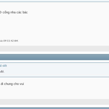
ở cổng nha các bác
lúc
09:51:42 AM
.
 đó.
h đi chung cho vui