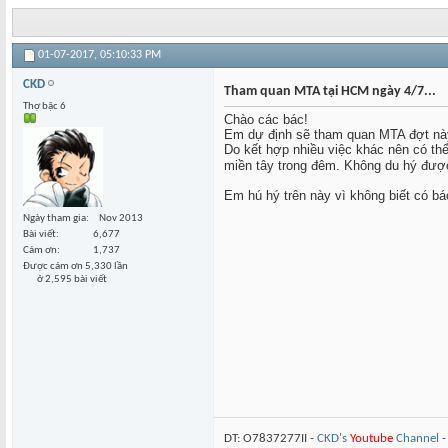
01-07-2017,
05:10:33 PM
CKD
Tham quan MTA tại HCM ngày 4/7...
Thợ bậc 6
Chào các bác!
Em dự định sẽ tham quan MTA đợt này
Do kết hợp nhiều việc khác nên có thể
miền tây trong đêm. Không du hý đượ
Em hú hý trên này vì không biết có bá
Ngày tham gia
Nov 2013
Bài viết
6,677
Cám ơn
1,737
Được cám ơn 5,330 lần
ở 2,595 bài viết
DT: O7837277II -
CKD's
Youtube
Channel