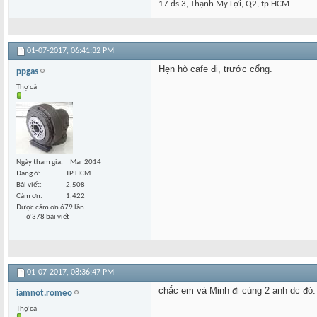
17 ds 3, Thạnh Mỹ Lợi, Q2, tp.HCM
01-07-2017,
06:41:32 PM
Hẹn hò cafe đi, trước cổng.
ppgas
Thợ cả
Ngày tham gia
Mar 2014
Đang ở
TP.HCM
Bài viết
2,508
Cám ơn
1,422
Được cám ơn 679 lần
ở 378 bài viết
01-07-2017,
08:36:47 PM
chắc em và Minh đi cùng 2 anh dc đó.
iamnot.romeo
Thợ cả