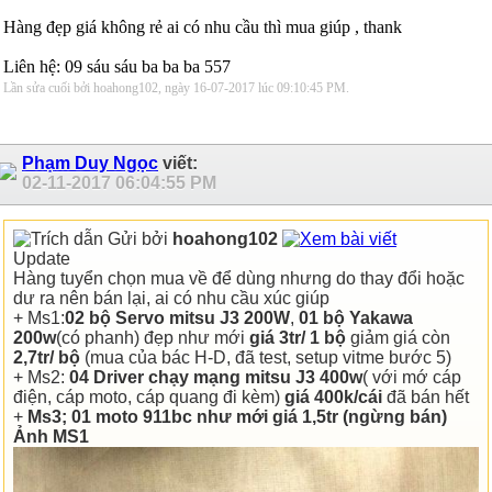
Hàng đẹp giá không rẻ ai có nhu cầu thì mua giúp , thank
Liên hệ: 09 sáu sáu ba ba ba 557
Lần sửa cuối bởi hoahong102, ngày 16-07-2017 lúc
09:10:45 PM
.
Phạm Duy Ngọc
viết:
02-11-2017
06:04:55 PM
Gửi bởi
hoahong102
Update
Hàng tuyển chọn mua về để dùng nhưng do thay đổi hoặc
dư ra nên bán lại, ai có nhu cầu xúc giúp
+ Ms1:
02 bộ Servo mitsu J3 200W
,
01 bộ Yakawa
200w
(có phanh) đẹp như mới
giá 3tr/ 1 bộ
giảm giá còn
2,7tr/ bộ
(mua của bác H-D, đã test, setup vitme bước 5)
+ Ms2:
04 Driver chạy mạng mitsu J3 400w
( với mớ cáp
điện, cáp moto, cáp quang đi kèm)
giá 400k/cái
đã bán hết
+
Ms3; 01 moto 911bc như mới
giá 1,5tr
(ngừng bán)
Ảnh MS1