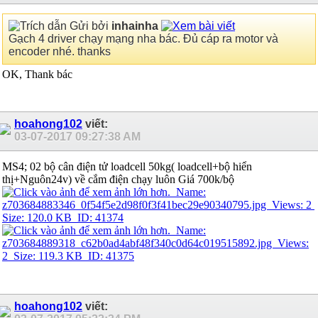
Gửi bởi
inhainha
Gạch 4 driver chạy mạng nha bác. Đủ cáp ra motor và
encoder nhé. thanks
OK, Thank bác
hoahong102
viết:
03-07-2017
09:27:38 AM
MS4; 02 bộ cân điện tử loadcell 50kg( loadcell+bộ hiển
thị+Nguôn24v) về cắm điện chạy luôn Giá 700k/bộ
hoahong102
viết: