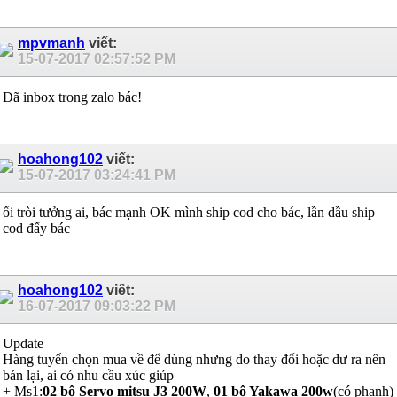
mpvmanh
viết:
15-07-2017
02:57:52 PM
Đã inbox trong zalo bác!
hoahong102
viết:
15-07-2017
03:24:41 PM
ối tròi tưởng ai, bác mạnh OK mình ship cod cho bác, lần dầu ship
cod đấy bác
hoahong102
viết:
16-07-2017
09:03:22 PM
Update
Hàng tuyển chọn mua về để dùng nhưng do thay đổi hoặc dư ra nên
bán lại, ai có nhu cầu xúc giúp
+ Ms1:
02 bộ Servo mitsu J3 200W
,
01 bộ Yakawa 200w
(có phanh)