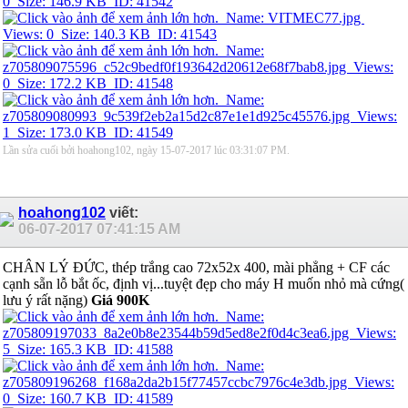
Lần sửa cuối bởi hoahong102, ngày 15-07-2017 lúc
03:31:07 PM
.
hoahong102
viết:
06-07-2017
07:41:15 AM
CHÂN LÝ ĐỨC, thép trắng cao 72x52x 400, mài phẳng + CF các
cạnh sẵn lỗ bắt ốc, định vị...tuyệt đẹp cho máy H muốn nhỏ mà cứng(
lưu ý rất nặng)
Giá 900K