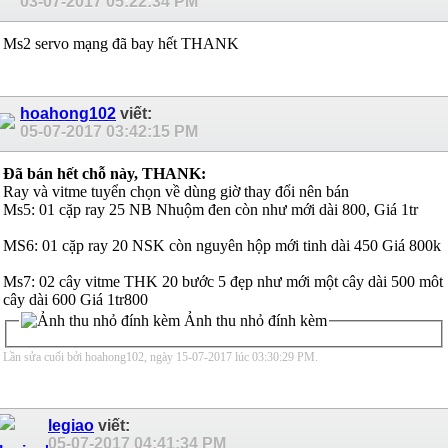
03-07-2017
05:22:34 PM
Ms2 servo mạng đã bay hết THANK
hoahong102
viết:
05-07-2017
03:42:15 PM
Đã bán hết chỗ này, THANK:
Ray và vitme tuyển chọn về dùng giờ thay đổi nên bán
Ms5: 01 cặp ray 25 NB Nhuộm đen còn như mới dài 800, Giá 1tr
MS6: 01 cặp ray 20 NSK còn nguyên hộp mới tinh dài 450 Giá 800k
Ms7: 02 cây vitme THK 20 bước 5 đẹp như mới một cây dài 500 môt
cây dài 600 Giá 1tr800
Ảnh thu nhỏ đính kèm
Lần sửa cuối bởi hoahong102, ngày 15-07-2017 lúc
03:30:29 PM
.
legiao
viết:
05-07-2017
04:41:34 PM