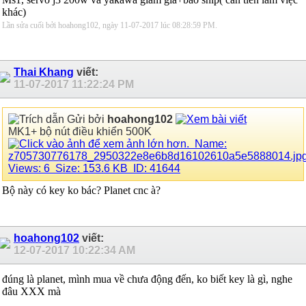
khác)
Lần sửa cuối bởi hoahong102, ngày 11-07-2017 lúc
08:28:59 PM
.
Thai Khang
viết:
11-07-2017
11:22:24 PM
Gửi bởi
hoahong102
MK1+ bộ nút điều khiển 500K
Bộ này có key ko bác? Planet cnc à?
hoahong102
viết:
12-07-2017
10:22:34 AM
đúng là planet, mình mua về chưa động đến, ko biết key là gì, nghe
đâu XXX mà