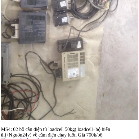
MS4; 02 bộ cân điện tử loadcell 50kg( loadcell+bộ hiển
thị+Nguôn24v) về cắm điện chạy luôn Giá 700k/bộ