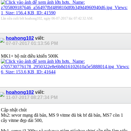
Lần sửa cuối bởi hoahong102, ngày 06-07-2017 lúc
07:42:32 AM
.
hoahong102
viết:
07-07-2017
01:13:56 PM
MK1+ bộ nút điều khiển 500K
hoahong102
viết:
11-07-2017
08:27:34 PM
Cập nhật chút
Ms2: sevor mạng đã bán, MS 9 vitme đủ bk bf đã bán, MS7 còn 1
cây vitme đẹp dài 500,
Ms1, servo j3 200w và yakawa giảm giá+bao ship( cần tiền làm việc