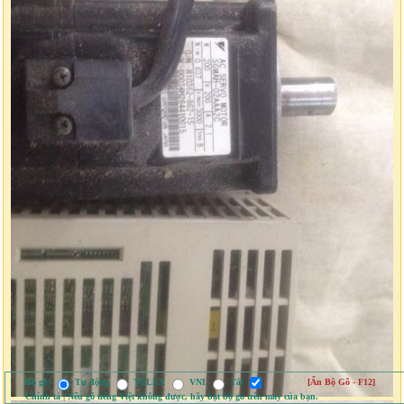
Bộ gõ:
Tự động
TELEX
VNI
Tắt
[Ẩn Bộ Gõ - F12]
Chính tả | Nếu gõ tiếng Việt không được, hãy bật bộ gõ trên máy của bạn.