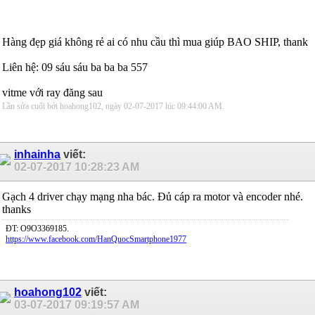
Hàng đẹp giá không rẻ ai có nhu cầu thì mua giúp BAO SHIP, thank
Liên hệ: 09 sáu sáu ba ba ba 557
vitme với ray đăng sau
Lần sửa cuối bởi hoahong102, ngày 02-07-2017 lúc
09:44:00 AM
.
inhainha
viết:
02-07-2017
10:28:23 AM
Gạch 4 driver chạy mạng nha bác. Đủ cáp ra motor và encoder nhé.
thanks
ĐT: O9O3369185.
https://www.facebook.com/HanQuocSmartphone1977
hoahong102
viết:
03-07-2017
09:19:57 AM