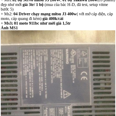
đẹp như mới
giá 3tr/ 1 bộ
(mua của bác H-D, đã test, setup vitme
bước 5)
+ Ms2:
04 Driver chạy mạng mitsu J3 400w
( với mớ cáp điện, cáp
moto, cáp quang đi kèm)
giá 400k/cái
+
Ms3; 01 moto 911bc như mới
giá 1,5tr
Ảnh MS1