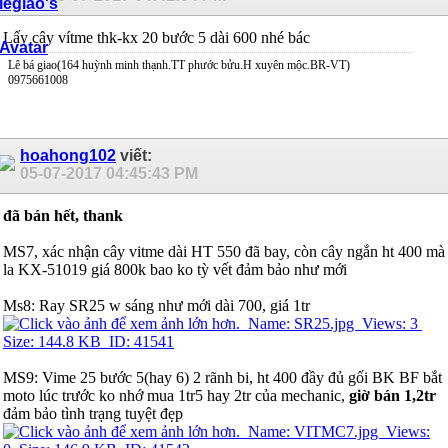
Lấy cây vítme thk-kx 20 bước 5 dài 600 nhé bác
Lê bá giao(164 huỳnh minh thạnh.TT phước bửu.H xuyên mộc.BR-VT)
0975661008
hoahong102
viết:
05-07-2017
04:45:43 PM
đã bán hết, thank
MS7, xác nhận cây vitme dài HT 550 đã bay, còn cây ngắn ht 400 mà
la KX-51019 giá 800k bao ko tỳ vết đảm bảo như mới
Ms8: Ray SR25 w sáng như mới dài 700, giá 1tr
MS9: Vime 25 bước 5(hay 6) 2 rãnh bi, ht 400 đầy đủ gối BK BF bắt
moto lúc trước ko nhớ mua 1tr5 hay 2tr của mechanic,
giờ bán 1,2tr
đảm bảo tình trạng tuyệt đẹp