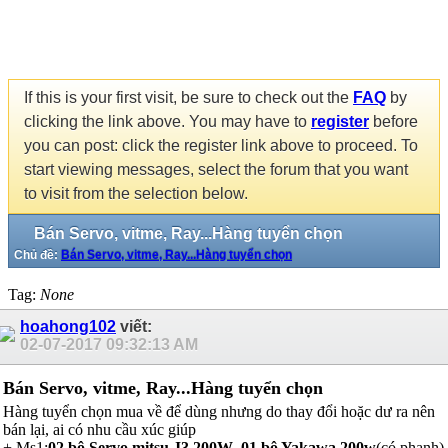
If this is your first visit, be sure to check out the
FAQ
by
clicking the link above. You may have to
register
before
you can post: click the register link above to proceed. To
start viewing messages, select the forum that you want
to visit from the selection below.
Bán Servo, vitme, Ray...Hàng tuyển chọn
Chủ đề:
Bán Servo, vitme, Ray...Hàng tuyển chọn
Tag:
None
hoahong102
viết:
02-07-2017
09:32:13 AM
Bán Servo, vitme, Ray...Hàng tuyển chọn
Hàng tuyển chọn mua về để dùng nhưng do thay đổi hoặc dư ra nên
bán lại, ai có nhu cầu xúc giúp
+ Ms1:
02 bộ Servo mitsu J3 200W
,
01 bộ Yakawa 200w
(có phanh)