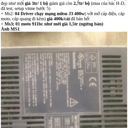
đẹp như mới
giá 3tr/ 1 bộ
giảm giá còn
2,7tr/ bộ
(mua của bác H-D,
đã test, setup vitme bước 5)
+ Ms2:
04 Driver chạy mạng mitsu J3 400w
( với mớ cáp điện, cáp
moto, cáp quang đi kèm)
giá 400k/cái
đã bán hết
+
Ms3; 01 moto 911bc như mới
giá 1,5tr
(ngừng bán)
Ảnh MS1