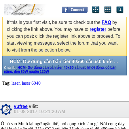
If this is your first visit, be sure to check out the
FAQ
by
clicking the link above. You may have to
register
before
you can post: click the register link above to proceed. To
start viewing messages, select the forum that you want
to visit from the selection below.
HCM- Dư dùng cần bán láer 40x60 sài usb khởi động, có bàn nâng, đèn 80W nguồn 120W
Chủ đề:
HCM- Dư dùng cần bán láer 40x60 sài usb khởi động, có bàn
nâng, đèn 80W nguồn 120W
Tag:
laser
,
laser 6040
vufree
viết:
01-08-2017
10:21:20 AM
Ờ há sao Mình lại ngớ ngẩn thế, nói cọng xích làm gì. Nói cọng dây
thôi là chắc ăn rồi. Máy CO2 cùi bắp Mình chạy tố độ 450mm/s bình