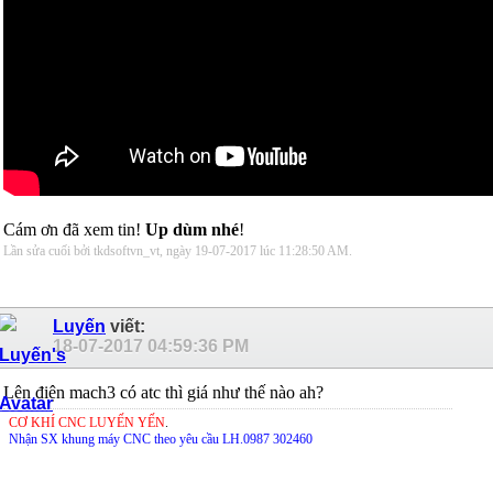
Cám ơn đã xem tin!
Up dùm nhé
!
Lần sửa cuối bởi tkdsoftvn_vt, ngày 19-07-2017 lúc
11:28:50 AM
.
Luyến
viết:
18-07-2017
04:59:36 PM
Lên điện mach3 có atc thì giá như thế nào ah?
CƠ KHÍ CNC LUYẾN YẾN
.
Nhận SX khung máy CNC theo yêu cầu LH.0987 302460