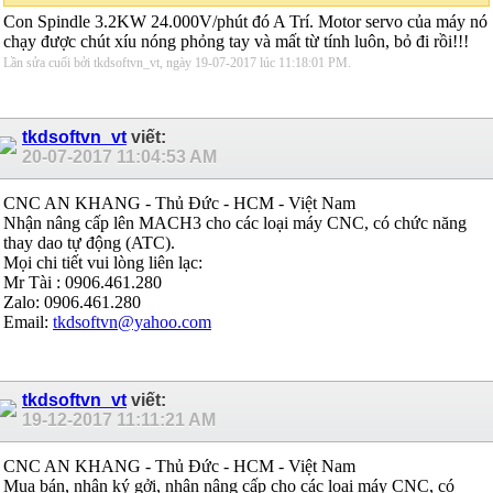
Con Spindle 3.2KW 24.000V/phút đó A Trí. Motor servo của máy nó
chạy được chút xíu nóng phỏng tay và mất từ tính luôn, bỏ đi rồi!!!
Lần sửa cuối bởi tkdsoftvn_vt, ngày 19-07-2017 lúc
11:18:01 PM
.
tkdsoftvn_vt
viết:
20-07-2017
11:04:53 AM
CNC AN KHANG - Thủ Đức - HCM - Việt Nam
Nhận nâng cấp lên MACH3 cho các loại máy CNC, có chức năng
thay dao tự động (ATC).
Mọi chi tiết vui lòng liên lạc:
Mr Tài : 0906.461.280
Zalo: 0906.461.280
Email:
tkdsoftvn@yahoo.com
tkdsoftvn_vt
viết:
19-12-2017
11:11:21 AM
CNC AN KHANG - Thủ Đức - HCM - Việt Nam
Mua bán, nhận ký gởi, nhận nâng cấp cho các loại máy CNC, có