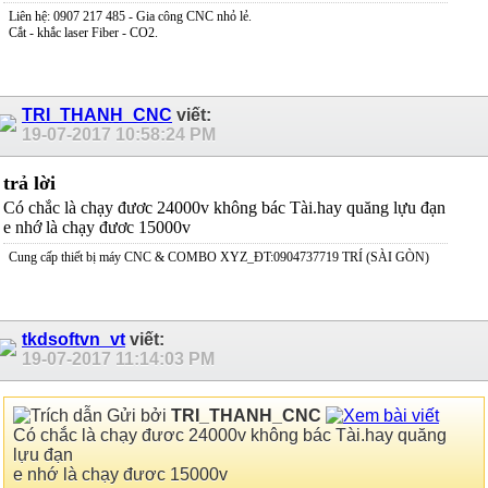
Liên hệ: 0907 217 485 - Gia công CNC nhỏ lẻ.
Cắt - khắc laser Fiber - CO2.
TRI_THANH_CNC
viết:
19-07-2017
10:58:24 PM
trả lời
Có chắc là chạy đươc 24000v không bác Tài.hay quăng lựu đạn
e nhớ là chạy đươc 15000v
Cung cấp thiết bị máy CNC & COMBO XYZ_ĐT:0904737719 TRÍ (SÀI GÒN)
tkdsoftvn_vt
viết:
19-07-2017
11:14:03 PM
Gửi bởi
TRI_THANH_CNC
Có chắc là chạy đươc 24000v không bác Tài.hay quăng
lựu đạn
e nhớ là chạy đươc 15000v