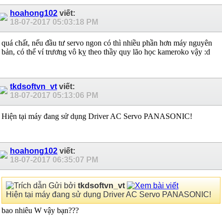
hoahong102
viết:
18-07-2017
05:03:18 PM
quá chất, nếu đầu tư servo ngon có thì nhiều phần hơn máy nguyên
bản, có thể ví trương vô kỵ theo thầy quy lão học kameroko vậy :d
tkdsoftvn_vt
viết:
18-07-2017
05:13:06 PM
Hiện tại máy đang sử dụng Driver AC Servo PANASONIC!
hoahong102
viết:
18-07-2017
06:35:07 PM
Gửi bởi
tkdsoftvn_vt
Hiện tại máy đang sử dụng Driver AC Servo PANASONIC!
bao nhiêu W vậy bạn???