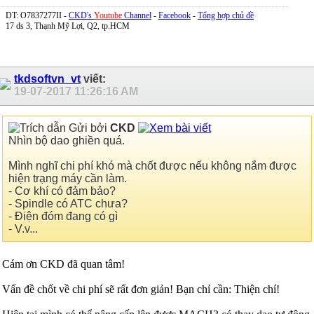
DT: O7837277II -
CKD's
Youtube
Channel
-
Facebook
-
Tổng hợp chủ đề
17 ds 3, Thạnh Mỹ Lợi, Q2, tp.HCM
tkdsoftvn_vt
viết:
19-07-2017
11:26:16 AM
Gửi bởi
CKD
Nhìn bộ dao ghiền quá.
Mình nghĩ chi phí khó mà chốt được nếu không nắm được
hiện trạng máy cần làm.
- Cơ khí có đảm bảo?
- Spindle có ATC chưa?
- Điện đóm đang có gì
- V.v...
Cám ơn CKD đã quan tâm!
Vấn đề chốt về chi phí sẽ rất đơn giản! Bạn chỉ cần: Thiện chí!