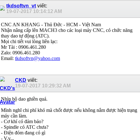
tkdsoftvn_vt
viết:
19-07-2017
10:14:12 AM
CNC AN KHANG - Thủ Đức - HCM - Việt Nam
Nhận nâng cấp lên MACH3 cho các loại máy CNC, có chức năng
thay dao tự động (ATC).
Mọi chi tiết vui lòng liên lạc:
Mr Tài : 0906.461.280
Zalo: 0906.461.280
Email:
tkdsoftvn@yahoo.com
CKD
viết:
19-07-2017
10:29:32 AM
Nhìn bộ dao ghiền quá.
Mình nghĩ chi phí khó mà chốt được nếu không nắm được hiện trạng
máy cần làm.
- Cơ khí có đảm bảo?
- Spindle có ATC chưa?
- Điện đóm đang có gì
- V.v...