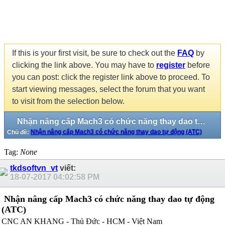
If this is your first visit, be sure to check out the
FAQ
by
clicking the link above. You may have to
register
before
you can post: click the register link above to proceed. To
start viewing messages, select the forum that you want
to visit from the selection below.
Nhận nâng cấp Mach3 có chức năng thay dao tự động (ATC)
Chủ đề:
Nhận nâng cấp Mach3 có chức năng thay dao tự động (ATC)
Tag:
None
tkdsoftvn_vt
viết:
18-07-2017
04:02:58 PM
Nhận nâng cấp Mach3 có chức năng thay dao tự động
(ATC)
CNC AN KHANG - Thủ Đức - HCM - Việt Nam