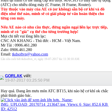
Hiện tại mình có thể nâng cấp lên được MACH3 có thay dao tự động
(ATC) cho nhiều dòng máy (C Frame, H Frame, Router).
Tùy thuộc vào máy của AE có (or không) sẵn bộ cơ khí và đồ
điện như thế nào, mình sẽ có giải pháp tư vấn hoàn thiện cho
từng con máy.
Nếu AE nào có nhu cầu thực, đừng ngần ngại liên lạc trực tiếp,
mình sẽ có "giá" cụ thể cho từng trường hợp!
Mọi chi tiết vui lòng liên lạc:
CNC AN KHANG - Thủ đức - HCM - Việt Nam.
Mr Tài : 0906.461.280
Zalo: 0906.461.280
Email:
tkdsoftvn@yahoo.com
Lần sửa cuối bởi tkdsoftvn_vt, ngày 19-07-2017 lúc
11:30:10 AM
.
GORLAK
viết:
19-07-2017
03:25:50 PM
Hay quá. Đang âm mưu món ATC BT15, khi nào hệ cơ khí ok chắc
phải thỉnh giáo bác.