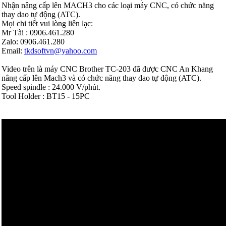
Nhận nâng cấp lên MACH3 cho các loại máy CNC, có chức năng
thay dao tự động (ATC).
Mọi chi tiết vui lòng liên lạc:
Mr Tài : 0906.461.280
Zalo: 0906.461.280
Email:
tkdsoftvn@yahoo.com
Video trên là máy CNC Brother TC-203 đã được CNC An Khang
nâng cấp lên Mach3 và có chức năng thay dao tự động (ATC).
Speed spindle : 24.000 V/phút.
Tool Holder : BT15 - 15PC