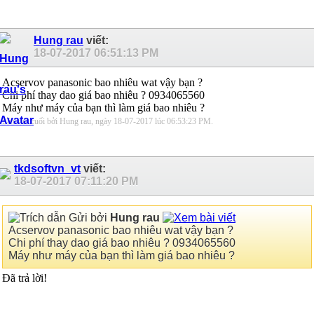
Hung rau
viết:
18-07-2017
06:51:13 PM
Acservov panasonic bao nhiêu wat vậy bạn ?
Chi phí thay dao giá bao nhiêu ? 0934065560
Máy như máy của bạn thì làm giá bao nhiêu ?
Lần sửa cuối bởi Hung rau, ngày 18-07-2017 lúc
06:53:23 PM
.
tkdsoftvn_vt
viết:
18-07-2017
07:11:20 PM
Gửi bởi
Hung rau
Acservov panasonic bao nhiêu wat vậy bạn ?
Chi phí thay dao giá bao nhiêu ? 0934065560
Máy như máy của bạn thì làm giá bao nhiêu ?
Đã trả lời!