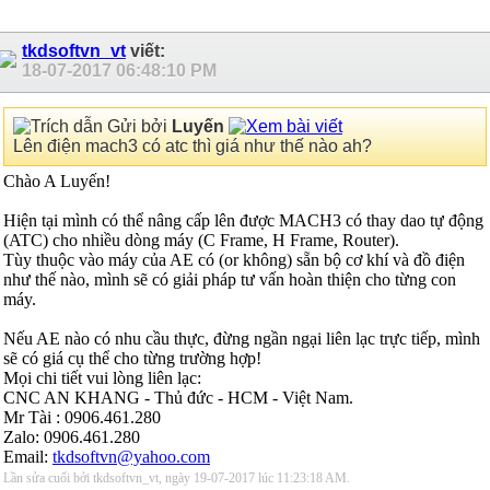
tkdsoftvn_vt
viết:
18-07-2017
06:48:10 PM
Gửi bởi
Luyến
Lên điện mach3 có atc thì giá như thế nào ah?
Chào A Luyến!
Hiện tại mình có thể nâng cấp lên được MACH3 có thay dao tự động
(ATC) cho nhiều dòng máy (C Frame, H Frame, Router).
Tùy thuộc vào máy của AE có (or không) sẵn bộ cơ khí và đồ điện
như thế nào, mình sẽ có giải pháp tư vấn hoàn thiện cho từng con
máy.
Nếu AE nào có nhu cầu thực, đừng ngần ngại liên lạc trực tiếp, mình
sẽ có giá cụ thể cho từng trường hợp!
Mọi chi tiết vui lòng liên lạc:
CNC AN KHANG - Thủ đức - HCM - Việt Nam.
Mr Tài : 0906.461.280
Zalo: 0906.461.280
Email:
tkdsoftvn@yahoo.com
Lần sửa cuối bởi tkdsoftvn_vt, ngày 19-07-2017 lúc
11:23:18 AM
.