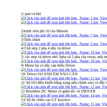
1/ part cơ khí
2/trược tròn phi 16 của Misumi
3/Tinh chỉnh
4/3 bộ step 2 pha 4 dây và driver
5/ các step và driver nhỏ 5pha và 2 pha của vexta, anh 
9/ Motor Iai có dây cáp thiếu Driver
10/ Driver IAI ANH EM NÀO CẦN
11/ bộ IAI điều khiển bằng xung siêu chính xác( có đầy 
12 Brushless DC Motor có giảm tốc và DRIVER
13/ bộ đo chiều cao GT keyence