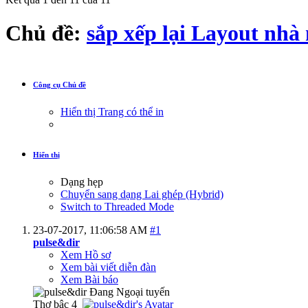
Chủ đề:
sắp xếp lại Layout nhà 
Công cụ Chủ đề
Hiển thị Trang có thể in
Hiển thị
Dạng hẹp
Chuyển sang dạng Lai ghép (Hybrid)
Switch to Threaded Mode
23-07-2017,
11:06:58 AM
#1
pulse&dir
Xem Hồ sơ
Xem bài viết diễn đàn
Xem Bài báo
Thợ bậc 4