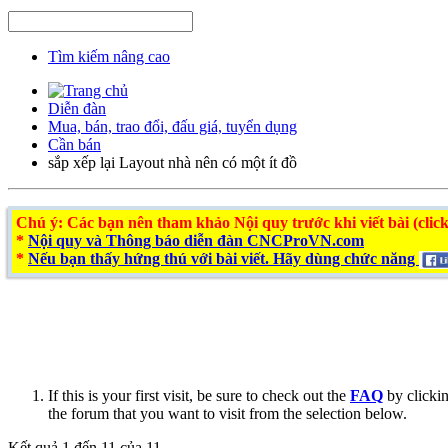
Tìm kiếm nâng cao
Diễn đàn
Mua, bán, trao đổi, đấu giá, tuyển dụng
Cần bán
sắp xếp lại Layout nhà nên có một ít đồ
Chú ý
: Các bạn nên tham khảo Nội quy trước khi viết bài (click
*
Nội quy và Thông báo diễn đàn CNCProVN.com
*
Nếu bạn thấy hứng thú với bài viết. Hãy dùng chức năng
If this is your first visit, be sure to check out the
FAQ
by clicki
the forum that you want to visit from the selection below.
Kết quả 1 đến 11 của 11