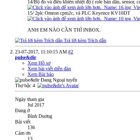
14/Bộ đo và điều khiển nhiệt độ ( role bán dẫn, sensor, co
15/ 2plc Omron cpm2c, và PLC Keyence KV10DT
ANH EM NÀO CẦN THÌ INBOX.
Trả lời kèm Trích dẫn
23-07-2017,
11:10:15 AM
#2
pulse&dir
Xem Hồ sơ
Xem bài viết diễn đàn
Xem Bài báo
Thợ bậc 4
Ngày tham gia
Jul 2017
Đang ở
Bình Duơng
Bài viết
136
Cám ơn
13