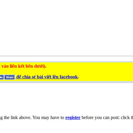
 vào liên kết bên dưới).
để chia sẻ bài viết lên facebook
.
ng the link above. You may have to
register
before you can post: click t