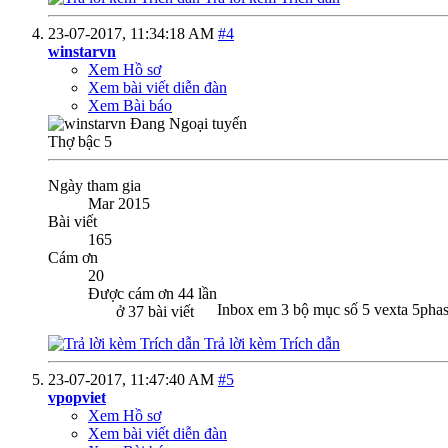
23-07-2017,
11:34:18 AM
#4
winstarvn
Xem Hồ sơ
Xem bài viết diễn đàn
Xem Bài báo
Thợ bậc 5
Ngày tham gia
Mar 2015
Bài viết
165
Cám ơn
20
Được cám ơn 44 lần
Inbox em 3 bộ mục số 5 vexta 5phas
ở 37 bài viết
Trả lời kèm Trích dẫn
23-07-2017,
11:47:40 AM
#5
vpopviet
Xem Hồ sơ
Xem bài viết diễn đàn