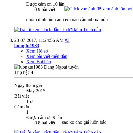
Được cám ơn 10 lần
ở 9 bài viết
nhôm định hình anh em nào cần inbox luôn
Trả lời kèm Trích dẫn
23-07-2017,
11:24:56 AM
#3
luongtu1983
Xem Hồ sơ
Xem bài viết diễn đàn
Xem Bài báo
Thợ bậc 4
Ngày tham gia
May 2015
Bài viết
157
Cám ơn
1
Được cám ơn 9 lần
sao ko cho giá luôn bác
ở 8 bài viết
Trả lời kèm Trích dẫn