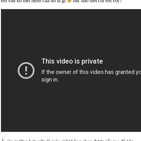
em vẫn ko biết bệnh của nó là gì
bác nào biết chỉ em với !