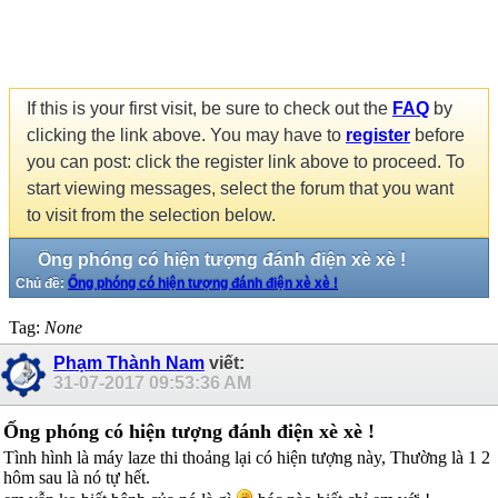
If this is your first visit, be sure to check out the
FAQ
by
clicking the link above. You may have to
register
before
you can post: click the register link above to proceed. To
start viewing messages, select the forum that you want
to visit from the selection below.
Ống phóng có hiện tượng đánh điện xè xè !
Chủ đề:
Ống phóng có hiện tượng đánh điện xè xè !
Tag:
None
Phạm Thành Nam
viết:
31-07-2017
09:53:36 AM
Ống phóng có hiện tượng đánh điện xè xè !
Tình hình là máy laze thi thoảng lại có hiện tượng này, Thường là 1 2
hôm sau là nó tự hết.