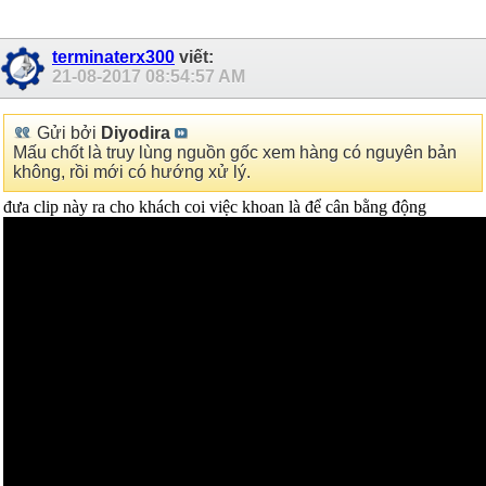
terminaterx300
viết:
21-08-2017
08:54:57 AM
Gửi bởi
Diyodira
Mấu chốt là truy lùng nguồn gốc xem hàng có nguyên bản
không, rồi mới có hướng xử lý.
đưa clip này ra cho khách coi việc khoan là để cân bằng động