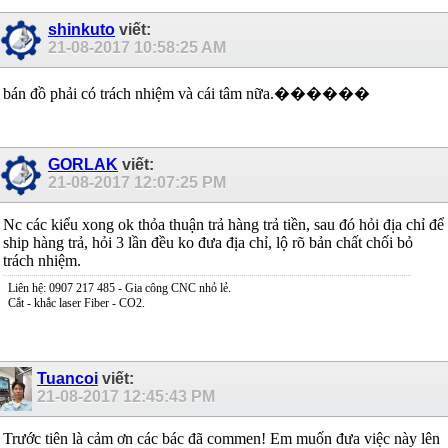
shinkuto
viết:
21-08-2017
10:58:25 AM
bán đồ phải có trách nhiệm và cái tâm nữa.������
GORLAK
viết:
21-08-2017
12:07:25 PM
Nc các kiểu xong ok thỏa thuận trả hàng trả tiền, sau đó hỏi địa chỉ để
ship hàng trả, hỏi 3 lần đều ko đưa địa chỉ, lộ rõ bản chất chối bỏ
trách nhiệm.
Liên hệ: 0907 217 485 - Gia công CNC nhỏ lẻ.
Cắt - khắc laser Fiber - CO2.
Tuancoi
viết:
21-08-2017
12:45:43 PM
Trước tiên là cảm ơn các bác đã commen! Em muốn đưa việc này lên