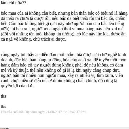
làm chi nữa??
bác mua của ai không cần biết, nhưng bản thân bác có biết nó là hàng
đã tháo ra chưa là được rồi, nếu bác đã biết tháo rồi thì bác lỗi, chấm
hết. Còn bác không biết gì (cái này nhờ người bán cho bác lên tiếng
nữa) thì hên xui, người mua ngậm thôi vì mua hàng này hên xui mà
(đối với những tên tuổi không tin tưởng), có lúc này lúc kia, được ăn
cả ngã về không, chứ trách ai được.
càng ngày tui thấy ae diễn đàn mới thấm thía được cái chữ nghề kinh
doanh, đặc biệt bán hàng tự động hóa cho ae ở xa, để tuyển một món
hàng đảm bảo tới tay người dùng không phải dễ nếu không có đam
mê và kỹ thuật, thế nên không có gì là lạ khi ngày càng chụp dựt,
người bán thì nhiều hơn người mua, xảy ra nhiều vụ lùm xùm, viễn
cảnh chợ chiều sẽ đến nếu Admin không chấn chỉnh, đó cũng là
quyền lợi của d đ.
tks
tks
Lần sửa cuối bởi Diyodira, ngày 21-08-2017 lúc
02:42:37 PM
.