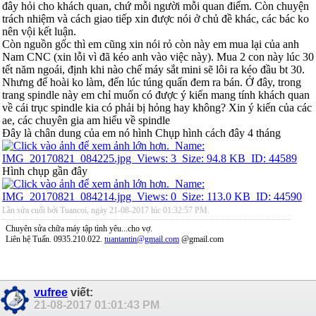
đây hỏi cho khách quan, chứ mỗi người mỗi quan điểm. Còn chuyện
trách nhiệm và cách giao tiếp xin được nói ở chủ đề khác, các bác ko
nên vội kết luận.
Còn nguồn gốc thì em cũng xin nói rỏ còn này em mua lại của anh
Nam CNC (xin lỗi vì đã kéo anh vào việc này). Mua 2 con này lúc 30
tết năm ngoái, định khi nào chế máy sắt mini sẽ lôi ra kéo đầu bt 30.
Nhưng để hoài ko làm, đến lúc túng quẩn đem ra bán. Ở đây, trong
trang spindle này em chỉ muốn có được ý kiến mang tính khách quan
về cái trục spindle kia có phải bị hỏng hay không? Xin ý kiến của các
ae, các chuyên gia am hiểu về spindle
Đây là chân dung của em nó hình Chụp hình cách đây 4 tháng
Hình chụp gần đây
Lần sửa cuối bởi Tuancoi, ngày 21-08-2017 lúc
01:32:57 PM
.
Chuyên sửa chữa máy tập tình yêu...cho vợ.
Liên hệ Tuấn. 0935.210.022.
tuantantin@gmail.com
@gmail.com
vufree
viết:
21-08-2017
01:01:43 PM