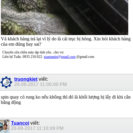
Và khách hàng trả lại vì lý do là cái trục bị hỏng. Xin hỏi khách hàng
của em đúng hay sai?
Chuyên sửa chữa máy tập tình yêu...cho vợ.
Liên hệ Tuấn. 0935.210.022.
tuantantin@gmail.com
@gmail.com
truongkiet
viết:
20-08-2017
11:00:00 PM
spin quay có rung ko nếu không thì đó là khối lượng bị lấy đi khi cân
bằng động
Tuancoi
viết:
20-08-2017
11:10:09 PM