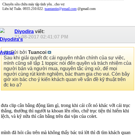
Chuyên sửa chữa máy tập tình yêu...cho vợ.
Liên hệ Tuấn. 0935.210.022.
tuantantin@gmail.com
@gmail.com
Diyodira
viết:
21-08-2017
02:41:07 PM
Gửi bởi
Tuancoi
Sau khi giải quyết đc cái nguyên nhân chính của sự việc,
mình cũng sẽ tập 1 toppic nói đến quyền và trách nhiệm của
người bán và người mua, nguyên tắc ứng xử, để mọi
người cùng rút kinh nghiệm, bác tham gia cho vui. Còn bây
giờ xin bác cho ý kiến khách quan về vấn đề kỹ thuật trên
đc ko ạ?
đưa clip cân bằng động làm gì, trong khi cái cốt nó khác với cái trục
thẳng, thường thì người ta khoan lên rôto, chứ trục tiện thì hiếm khi
lệch, và kỹ nữa thì cân bằng trên đai vặn của colet.
mình đã hỏi câu trên mà không thấy bác trả lời thì đi tìm khách quan