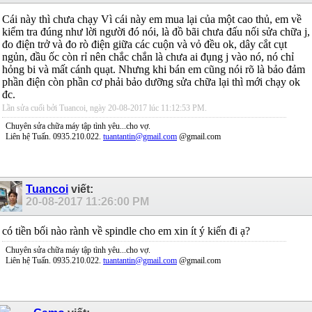
Cái này thì chưa chạy Vì cái này em mua lại của một cao thủ, em về
kiểm tra đúng như lời người đó nói, là đồ bãi chưa đấu nối sửa chữa j,
đo điện trở và đo rò điện giữa các cuộn và vỏ đều ok, dây cắt cụt
ngủn, đầu ốc còn rỉ nên chắc chắn là chưa ai đụng j vào nó, nó chỉ
hỏng bi và mất cánh quạt. Nhưng khi bán em cũng nói rõ là bảo đảm
phần điện còn phần cơ phải bảo dưỡng sửa chữa lại thì mới chạy ok
đc.
Lần sửa cuối bởi Tuancoi, ngày 20-08-2017 lúc
11:12:53 PM
.
Chuyên sửa chữa máy tập tình yêu...cho vợ.
Liên hệ Tuấn. 0935.210.022.
tuantantin@gmail.com
@gmail.com
Tuancoi
viết:
20-08-2017
11:26:00 PM
có tiền bối nào rành về spindle cho em xin ít ý kiến đi ạ?
Chuyên sửa chữa máy tập tình yêu...cho vợ.
Liên hệ Tuấn. 0935.210.022.
tuantantin@gmail.com
@gmail.com