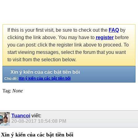
If this is your first visit, be sure to check out the
FAQ
by
clicking the link above. You may have to
register
before
you can post: click the register link above to proceed. To
start viewing messages, select the forum that you want
to visit from the selection below.
Xin ý kiến của các bật tiền bối
Chủ đề:
Xin ý kiến của các bật tiền bối
Tag:
None
Tuancoi
viết:
20-08-2017
10:54:08 PM
Xin ý kiến của các bật tiền bối