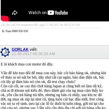
Lần sửa cuối bởi terminaterx300, ngày 21-08-2017 lúc
08:55:16 AM
.
lh: Nam 0989 050 650
GORLAK
viết:
21-08-2017
09:36:20 AM
E là khách mua con motor đó đây.
Vấn đề khi trao đổi để mua con này, bác còi bảo hàng ok, nhưng khi
về tháo ra nó nát be bét, dây nhợ cắt cụt ngủn, bảo dàn điện ok, bác
còi lấy gì đảm bảo nó còn ok, đã test chạy chưa?
Còn cái cốt, ae cao thủ chơi hàng Japan ai cũng biết nó làm rất kỹ,
chả ai đi khoan nát kiêu đó, theo đánh giá của ng mua cảm thấy ko
ok, yêu cầu trả hàng trả tiền, nhưng ng bán cù nhây, sau khi nc đã
đời, ng mua ok ráp lại như cũ, tặng luôn cái bạc đầu mới, free công
vác nó ra vệ sinh, taro lại các lỗ ốc đuôi bị tuôn răng, gởi trả lại cho
chủ của nó, nhưng sau 3 lần yêu cầu đưa địa chỉ gởi trả hàng vẫn ko