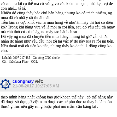
có câu trả lời cụ thể mà cứ vòng vo các kiểu ba bệnh, nhà kẹt, vợ đẻ
con nhỏ... tá lả.
Nhiêu đó cũng thấy bác chủ bán hàng nhưng ko có trách nhiệm, ng
mua đã có nhã ý rất thoải mái.
Tiền làm ra cực khổ, vác ra mua hàng về như ăn mày thì hỏi có điên
ko? Trong khi hàng vừa về là moi ra coi liền, sau đó yêu cầu trả ngay
mà chủ thớt cứ cù nhây, nc mày tao bất lịch sự.
Đã vậy ng mua đã chuyển tiền mua hàng nhung tới giờ vẫn chưa
nhận đc hàng như yêu cầu, nói tới lại vác lý do này kia ra rồi im tiếp.
Nếu thoải mái ok tiền ko tiếc, nhưng thấy ko đc thì 1 đồng cũng ko
cho.
Liên hệ: 0907 217 485 - Gia công CNC nhỏ lẻ.
Cắt - khắc laser Fiber - CO2.
cuongmay
viết:
21-08-2017
10:27:05 AM
theo mình hàng nhật không bao giờ khoan thế này . có thể hàng này
đã được sử dụng ở việt nam được các sư phu đục ra thay bi làm tổn
thương trục nên gây rung buộc phải mò mẫm cân bằng lại .