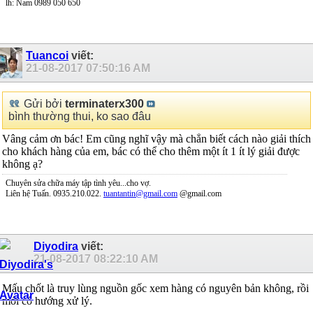
lh: Nam 0989 050 650
Tuancoi
viết:
21-08-2017
07:50:16 AM
Gửi bởi
terminaterx300
bình thường thui, ko sao đâu
Vâng cảm ơn bác! Em cũng nghĩ vậy mà chẳn biết cách nào giải thích
cho khách hàng của em, bác có thể cho thêm một ít 1 ít lý giải được
không ạ?
Chuyên sửa chữa máy tập tình yêu...cho vợ.
Liên hệ Tuấn. 0935.210.022.
tuantantin@gmail.com
@gmail.com
Diyodira
viết:
21-08-2017
08:22:10 AM
Mấu chốt là truy lùng nguồn gốc xem hàng có nguyên bản không, rồi
mới có hướng xử lý.