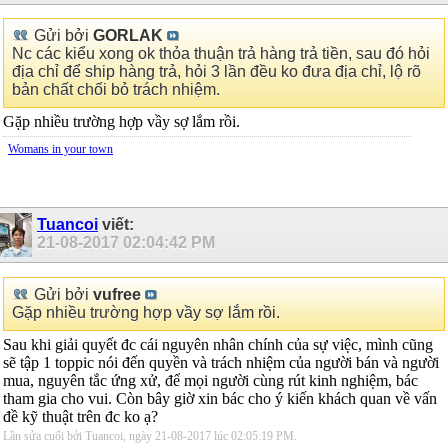
Gửi bởi
GORLAK
Nc các kiểu xong ok thỏa thuận trả hàng trả tiền, sau đó hỏi
địa chỉ để ship hàng trả, hỏi 3 lần đều ko đưa địa chỉ, lộ rõ
bản chất chối bỏ trách nhiệm.
Gặp nhiều trường hợp vầy sợ lắm rồi.
Womans in your town
Tuancoi
viết:
21-08-2017
02:04:42 PM
Gửi bởi
vufree
Gặp nhiều trường hợp vầy sợ lắm rồi.
Sau khi giải quyết đc cái nguyên nhân chính của sự việc, mình cũng
sẽ tập 1 toppic nói đến quyền và trách nhiệm của người bán và người
mua, nguyên tắc ứng xử, để mọi người cùng rút kinh nghiệm, bác
tham gia cho vui. Còn bây giờ xin bác cho ý kiến khách quan về vấn
đề kỹ thuật trên đc ko ạ?
Lần sửa cuối bởi Tuancoi, ngày 21-08-2017 lúc
02:05:19 PM
.