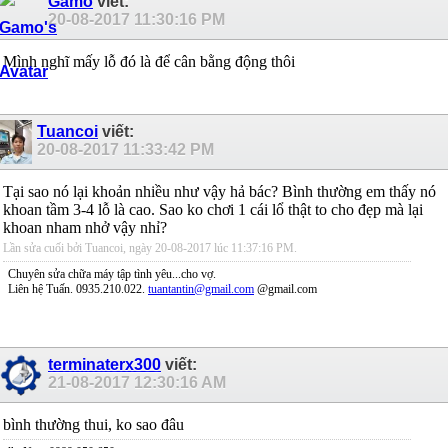
Gamo
viết:
20-08-2017
11:30:16 PM
Mình nghĩ mấy lỗ đó là để cân bằng động thôi
Tuancoi
viết:
20-08-2017
11:33:42 PM
Tại sao nó lại khoản nhiều như vậy hả bác? Bình thường em thấy nó
khoan tầm 3-4 lỗ là cao. Sao ko chơi 1 cái lổ thật to cho đẹp mà lại
khoan nham nhở vậy nhỉ?
Lần sửa cuối bởi Tuancoi, ngày 20-08-2017 lúc
11:37:16 PM
.
Chuyên sửa chữa máy tập tình yêu...cho vợ.
Liên hệ Tuấn. 0935.210.022.
tuantantin@gmail.com
@gmail.com
terminaterx300
viết:
21-08-2017
12:30:16 AM
bình thường thui, ko sao đâu