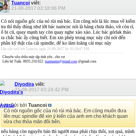
Tuancoi
viết:
21-08-2017
03:18:06 PM
Có nói nguồn gốc của nó rùi mà bác. Em cũng nói là lúc mua về kiểm
tra thì thấy đúng như lời bác namcnc nói là hàng chưa tháo, vít còn rỉ,
ổ bi cũ, quay mạnh tay còn quay nghe xào xào. Lúc bác gỏrlak tháo
ra chắc bác ấy cũng biết. Em xin phép trong mục này chỉ nói đến
phần kỹ thật của cái spindle, để ko làm loãng cái mục này
Lần sửa cuối bởi Tuancoi, ngày 21-08-2017 lúc
03:26:07 PM
.
Chuyên sửa chữa máy tập tình yêu...cho vợ.
Liên hệ Tuấn. 0935.210.022.
tuantantin@gmail.com
@gmail.com
Diyodira
viết:
21-08-2017
03:24:42 PM
Gửi bởi
Tuancoi
Có nói nguồn gốc của nó rùi mà bác. Em cũng muốn đưa
lên mục spindle để xin ý kiến của anh em cho khách quan
vừa cho thỏa mãn đôi bên.
nếu hàng còn nguyên bản thì người mua phải chịu thôi, xui quá, mình