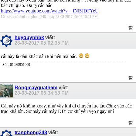
bác chỉ giáo. Đa tạ các bác
https://www.youtube.com/watch?v=_fNi5JDFYeU
Lần sửa cuối bởi tranphong248, ngày 28-08-2017 lúc
04:10:21 PM
.
huyquynhbk
viết:
28-08-2017
05:02:35 PM
cái này là đầu khắc dấu khí nén mà bác.
Sđt : 01689951660
Bongmayquathem
viết:
28-08-2017
06:34:58 PM
Cái này nó không xoay, như vậy khi di chuyển lực tác động vào các
trục khá lớn. Sợ mấy cái máy DIY cơ khí yếu vẹo ngay nhỉ
tranphong248
viết: