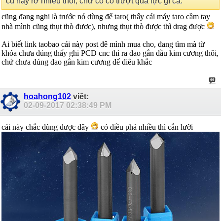
cũ hay rơ nhiều thôi, chứ có có trượt quá lực gì cả.
cũng đang nghi là trước nó dùng để taro( thấy cái máy taro cầm tay
nhà mình cũng thụt thò đươc), nhưng thụt thò được thì drag được
Ai biết link taobao cái này post đê mình mua cho, đang tìm mà từ
khóa chưa đúng thấy ghi PCD cnc thì ra dao gắn đầu kim cương thôi,
chứ chưa đúng dao gắn kim cương để điêu khắc
hoahong102
viết:
02-09-2017
02:38:49 PM
cái này chắc dùng được đây
có điều phá nhiều thì cắn lưỡi