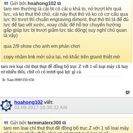
Gửi bởi
hoahong102
taro ren thường là cái bt có cái u khá to, nó trượt khi quá
lực, và ko thụt thò chứ, cái này thụt thò và ko có cơ cấu qua
lực thì trượt thì chuẩn engraving dimont, thụt thò thì là để đủ
lực để tạo vết xước, xoay chắc để hỗ trợ chuyển hướng
gấp giúp lực bị trượt giảm lực tác dộng( suy nghĩ chủ quan
là vậy)
qua 2/9 show cho anh em phán chơi
copy nhầm link mới sửa lại, nó khắc trên granit thiệt mờ
taro ren loại chỉ thụt thụt đề đồng bộ trục Z với 1 số loại máy cũ hay
rơ nhiều thôi, chứ có có trượt quá lực gì cả.
lh: Nam 0989 050 650
hoahong102
viết:
02-09-2017
10:30:32 AM
Gửi bởi
terminaterx300
taro ren loại chỉ thụt thụt đề đồng bộ trục Z với 1 số loại máy