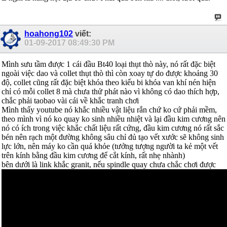
hoahong102
viết:
01-09-2017
08:49:30 PM
Mình sưu tầm được 1 cái đầu Bt40 loại thụt thò này, nó rất đặc biệt
ngoài việc dao và collet thụt thò thì còn xoay tự do được khoảng 30
độ, collet cũng rất đặc biệt khóa theo kiểu bi khóa van khí nén hiện
chỉ có mỗi collet 8 mà chưa thử phát nào vì không có dao thích hợp,
chắc phải taobao vài cái về khắc tranh chơi
Mình thấy youtube nó khắc nhiều vật liệu rắn chứ ko cứ phải mềm,
theo mình vì nó ko quay ko sinh nhiều nhiệt và lại đầu kim cương nên
nó có ích trong việc khắc chất liệu rất cứng, đầu kim cương nó rất sắc
bén nên rạch một đường không sâu chỉ đủ tạo vết xước sẽ không sinh
lực lớn, nên máy ko cần quá khỏe (tưởng tượng người ta kẻ một vết
trên kính bằng đầu kim cương để cắt kính, rất nhẹ nhành)
bên dưới là link khắc granit, nếu spindle quay chưa chắc chơi được