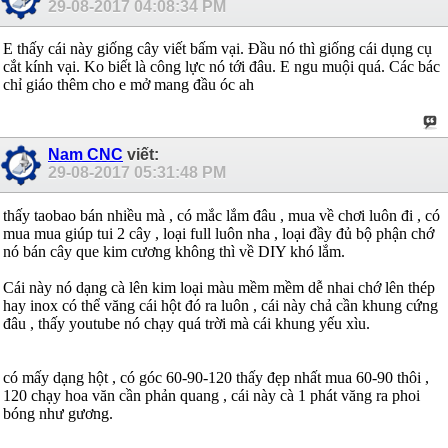
29-08-2017
04:08:34 PM
E thấy cái này giống cây viết bấm vại. Đầu nó thì giống cái dụng cụ
cắt kính vại. Ko biết là công lực nó tới đâu. E ngu muội quá. Các bác
chỉ giáo thêm cho e mở mang đầu óc ah
Nam CNC
viết:
29-08-2017
05:31:48 PM
thấy taobao bán nhiều mà , có mắc lắm đâu , mua về chơi luôn đi , có
mua mua giúp tui 2 cây , loại full luôn nha , loại đầy đủ bộ phận chớ
nó bán cây que kim cương không thì về DIY khó lắm.
Cái này nó dạng cà lên kim loại màu mềm mềm dễ nhai chớ lên thép
hay inox có thể văng cái hột đó ra luôn , cái này chả cần khung cứng
đâu , thấy youtube nó chạy quá trời mà cái khung yếu xìu.
có mấy dạng hột , có góc 60-90-120 thấy đẹp nhất mua 60-90 thôi ,
120 chạy hoa văn cần phản quang , cái này cà 1 phát văng ra phoi
bóng như gương.