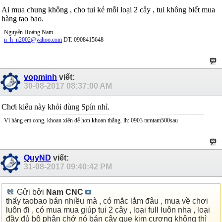
Ai mua chung không , cho tui ké mỗi loại 2 cây , tui không biết mua
hàng tao bao.
Nguyễn Hoàng Nam
n_h_n2002@yahoo.com
DT: 0908415648
vopminh
viết:
30-08-2017
08:37:00 AM
Chơi kiểu này khỏi dùng Spín nhỉ.
Vì hàng em cong, khoan xiên dễ hơn khoan thẳng. lh: 0903 tamtam500sau
QuyND
viết:
31-08-2017
09:40:42 PM
Gửi bởi
Nam CNC
thấy taobao bán nhiều mà , có mắc lắm đâu , mua về chơi
luôn đi , có mua mua giúp tui 2 cây , loại full luôn nha , loại
đầy đủ bộ phận chớ nó bán cây que kim cương không thì