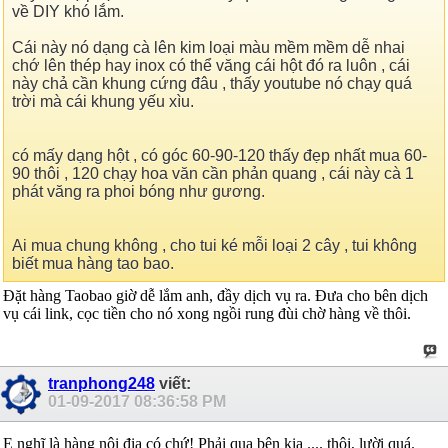
về DIY khó lắm.
Cái này nó dạng cà lên kim loại màu mềm mềm dễ nhai
chớ lên thép hay inox có thể văng cái hột đó ra luôn , cái
này chả cần khung cứng đâu , thấy youtube nó chạy quá
trời mà cái khung yếu xìu.
có mấy dạng hột , có góc 60-90-120 thấy đẹp nhất mua 60-
90 thôi , 120 chạy hoa văn cần phản quang , cái này cà 1
phát văng ra phoi bóng như gương.
Ai mua chung không , cho tui ké mỗi loại 2 cây , tui không
biết mua hàng tao bao.
Đặt hàng Taobao giờ dễ lắm anh, đầy dịch vụ ra. Đưa cho bên dịch
vụ cái link, cọc tiền cho nó xong ngồi rung đùi chờ hàng về thôi.
tranphong248
viết:
01-09-2017
08:36:58 PM
E nghĩ là hàng nội địa có chứ! Phải qua bên kia .... thôi, lười quá.