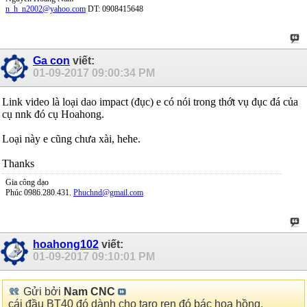
n_h_n2002@yahoo.com
DT: 0908415648
Ga con
viết:
01-09-2017
09:00:34 PM
Link video là loại dao impact (đục) e có nói trong thớt vụ đục đá của
cụ nnk đó cụ Hoahong.
Loại này e cũng chưa xài, hehe.
Thanks
Gia công dạo
Phúc 0986.280.431.
Phuchnd@gmail.com
hoahong102
viết:
01-09-2017
09:10:01 PM
Gửi bởi
Nam CNC
cái đầu BT40 đó dành cho taro ren đó bác hoa hồng.