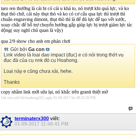
taro ren thường là cái bt có cái u khá to, nó trượt khi quá lực, và ko
thụt thò chứ, cái này thụt thò và ko có cơ cấu qua lực thì trượt thì
chuẩn engraving dimont, thụt thò thì là để đủ lực để tạo vết xước,
xoay chắc để hỗ trợ chuyển hướng gấp giúp lực bị trượt giảm lực tác
dộng( suy nghĩ chủ quan là vậy)
qua 2/9 show cho anh em phán chơi
Gửi bởi
Ga con
Link video là loại dao impact (đục) e có nói trong thớt vụ
đục đá của cụ nnk đó cụ Hoahong.
Loại này e cũng chưa xài, hehe.
Thanks
copy nhầm link mới sửa lại, nó khắc trên granit thiệt mờ
Lần sửa cuối bởi hoahong102, ngày 01-09-2017 lúc
09:22:28 PM
.
terminaterx300
viết:
01-09-2017
11:48:41 PM