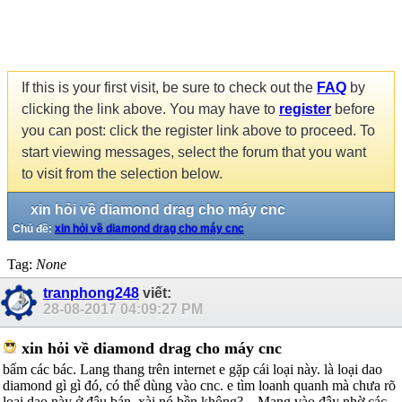
If this is your first visit, be sure to check out the
FAQ
by
clicking the link above. You may have to
register
before
you can post: click the register link above to proceed. To
start viewing messages, select the forum that you want
to visit from the selection below.
xin hỏi về diamond drag cho máy cnc
Chủ đề:
xin hỏi về diamond drag cho máy cnc
Tag:
None
tranphong248
viết:
28-08-2017
04:09:27 PM
xin hỏi về diamond drag cho máy cnc
bẩm các bác. Lang thang trên internet e gặp cái loại này. là loại dao
diamond gì gì đó, có thể dùng vào cnc. e tìm loanh quanh mà chưa rõ
loại dao này ở đâu bán, xài nó bền không?... Mang vào đây nhờ các