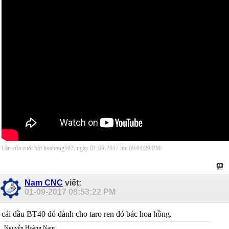
Lần sửa cuối bởi hoahong102, ngày 01-09-2017 lúc
09:04:29 PM
.
Nam CNC
viết:
01-09-2017
08:53:22 PM
cái đầu BT40 đó dành cho taro ren đó bác hoa hồng.
Nguyễn Hoàng Nam