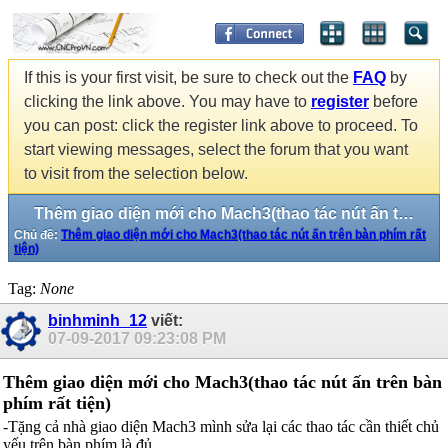
If this is your first visit, be sure to check out the
FAQ
by
clicking the link above. You may have to
register
before
you can post: click the register link above to proceed. To
start viewing messages, select the forum that you want
to visit from the selection below.
Thêm giao diện mới cho Mach3(thao tác nút ấn trên bàn phím rất tiện)
Chủ đề:
Thêm giao diện mới cho Mach3(thao tác nút ấn trên bàn phím rất
tiện)
Tag:
None
binhminh_12
viết:
07-09-2017
09:23:08 PM
Thêm giao diện mới cho Mach3(thao tác nút ấn trên bàn
phím rất tiện)
-Tặng cả nhà giao diện Mach3 mình sửa lại các thao tác cần thiết chủ
yếu trên bàn phím là đủ