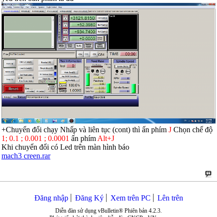
+Chuyển đổi chạy Nhấp và liên tục (cont) thì ấn phím
J
Chọn chế độ
1; 0.1 ; 0.001 ; 0.0001
ấn phím
Alt+J
Khi chuyển đổi có Led trên màn hình báo
mach3 creen.rar
Đăng nhập
Đăng Ký
Xem trên PC
Lên trên
Diễn đàn sử dụng vBulletin® Phiên bản 4.2.3.