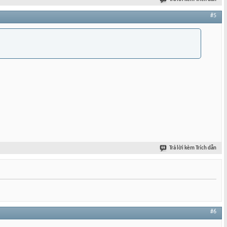
#5
Trả lời kèm Trích dẫn
#6