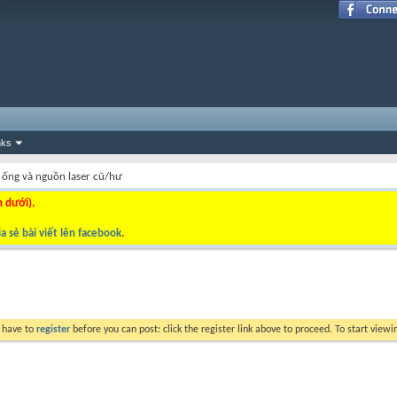
nks
ống và nguồn laser cũ/hư
n dưới).
a sẻ bài viết lên facebook
.
y have to
register
before you can post: click the register link above to proceed. To start view