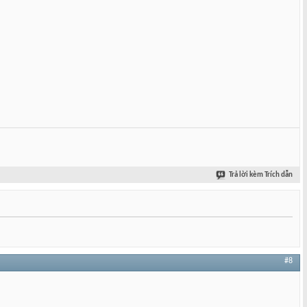
Trả lời kèm Trích dẫn
#8