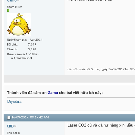
Gamo
Spam killer
Ngày tham gia
Apr 2014
Bài viết
7,149
Cám ơn
3,898
Được cám ơn 1,518 lần
ở 1,162 bài viết
Lần sửa cuối bởi Gamo, ngày 16-09-2017 lúc
09:
Thành viên đã cám ơn
Gamo
cho bài viết hữu ích này:
Diyodira
16-09-2017,
09:17:42 AM
Laser CO2 cũ và đã hư hàng xịn, đầu
CKD
Thợ bậc 6