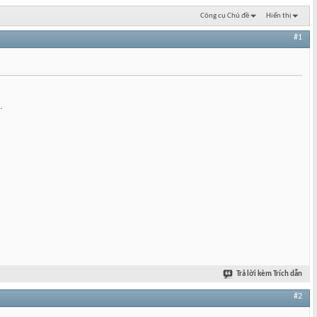
Công cụ Chủ đề
Hiển thị
#1
.
Trả lời kèm Trích dẫn
#2