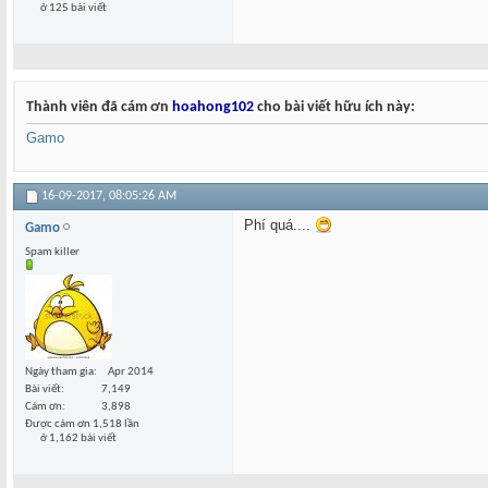
ở 125 bài viết
Thành viên đã cám ơn
hoahong102
cho bài viết hữu ích này:
Gamo
16-09-2017,
08:05:26 AM
Phí quá....
Gamo
Spam killer
Ngày tham gia
Apr 2014
Bài viết
7,149
Cám ơn
3,898
Được cám ơn 1,518 lần
ở 1,162 bài viết