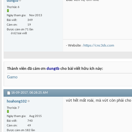
dungtb
Thợ bậc 6
Ngày tham gia
Nov 2013
Bài viết
349
Cám ơn
19
Được cám ơn 71 lần
ở 62 bài viết
- Website :
https://cnc3ds.com
Thành viên đã cám ơn
dungtb
cho bài viết hữu ích này:
Gamo
16-09-2017,
06:26:25 AM
vứt hết mất roài, mà vứt còn phải cho 
hoahong102
Thợ bậc 7
Ngày tham gia
Aug 2015
Bài viết
740
Cám ơn
49
Được cám ơn 182 lần