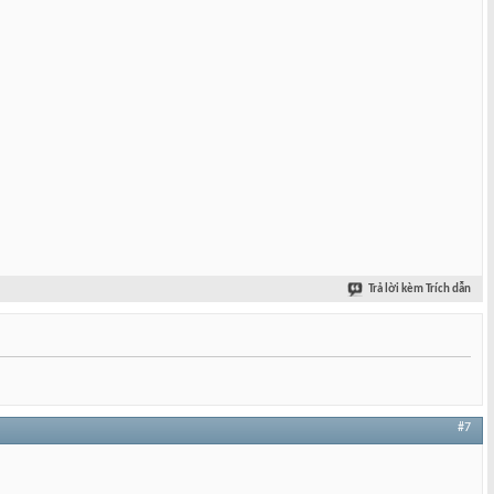
Trả lời kèm Trích dẫn
#7