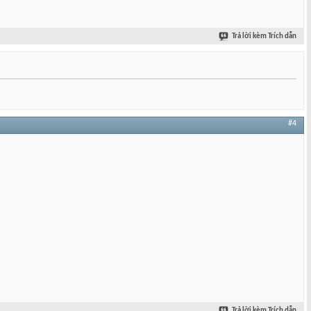
Trả lời kèm Trích dẫn
#4
Trả lời kèm Trích dẫn