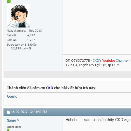
Ngày tham gia
Nov 2013
Bài viết
6,677
Cám ơn
1,737
Được cám ơn 5,330 lần
ở 2,595 bài viết
DT: O7837277II -
CKD's
Youtube
Channel
17 ds 3, Thạnh Mỹ Lợi, Q2, tp.HCM
Thành viên đã cám ơn
CKD
cho bài viết hữu ích này:
Gamo
16-09-2017,
12:41:43 PM
Hohoho.... sao tư nhiên thấy CKD đẹp
Gamo
Spam killer