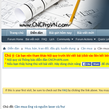
Trang chủ
Diễn đàn
Bài gửi hôm nay
Bài viết mới
Forum Home
Bài viết mới
FAQ
Lịch
Community
Forum Actions
Quick Li
Diễn đàn
Mua, bán, trao đổi, đấu giá, tuyển dụng
Cần mua
Cần mua 
Chú ý
: Các bạn nên tham khảo Nội quy trước khi viết bài (click vào liên kết bê
*
Nội quy và Thông báo diễn đàn CNCProVN.com
*
Nếu bạn thấy hứng thú với bài viết. Hãy dùng chức năng
để chi
If this is your first visit, be sure to check out the
FAQ
by clicking the link above. You ma
Chủ đề:
Cần mua ống và nguồn laser cũ/hư