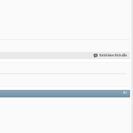
Trả lời kèm Trích dẫn
#3