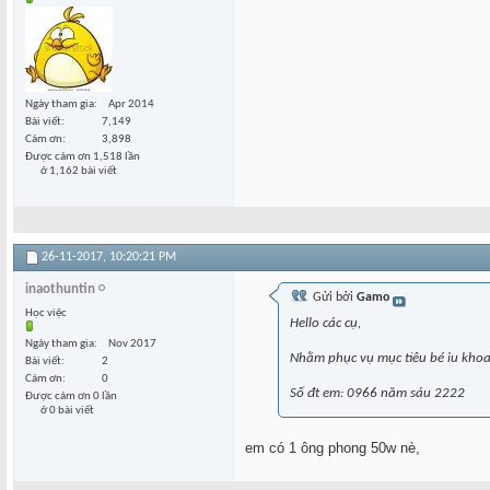
Ngày tham gia
Apr 2014
Bài viết
7,149
Cám ơn
3,898
Được cám ơn 1,518 lần
ở 1,162 bài viết
26-11-2017,
10:20:21 PM
inaothuntin
Gửi bởi
Gamo
Học việc
Hello các cụ,
Ngày tham gia
Nov 2017
Nhằm phục vụ mục tiêu bé iu khoa 
Bài viết
2
Cám ơn
0
Số đt em: 0966 năm sáu 2222
Được cám ơn 0 lần
ở 0 bài viết
em có 1 ông phong 50w nè,