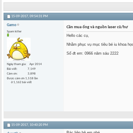
15-09-2017,
09:54:31 PM
Gamo
Cần mua ống và nguồn laser cũ/hư
Spam killer
Hello các cụ,
Nhằm phục vụ mục tiêu bé iu khoa học
Số đt em: 0966 năm sáu 2222
Ngày tham gia
Apr 2014
Bài viết
7,149
Cám ơn
3,898
Được cám ơn 1,518 lần
ở 1,162 bài viết
15-09-2017,
10:40:20 PM
Bác liên hệ em nhé