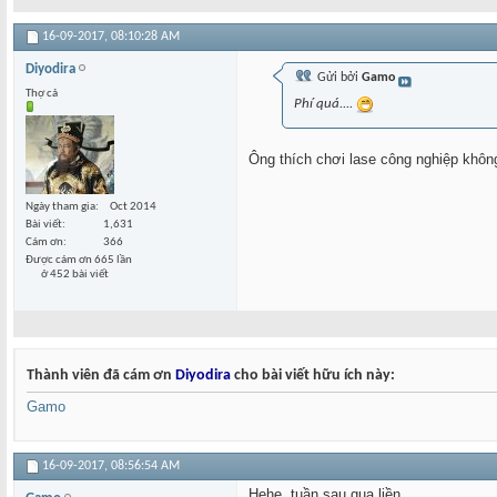
16-09-2017,
08:10:28 AM
Diyodira
Gửi bởi
Gamo
Thợ cả
Phí quá....
Ông thích chơi lase công nghiệp khôn
Ngày tham gia
Oct 2014
Bài viết
1,631
Cám ơn
366
Được cám ơn 665 lần
ở 452 bài viết
Thành viên đã cám ơn
Diyodira
cho bài viết hữu ích này:
Gamo
16-09-2017,
08:56:54 AM
Hehe, tuần sau qua liền...