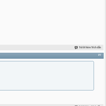
Trả lời kèm Trích dẫn
#9