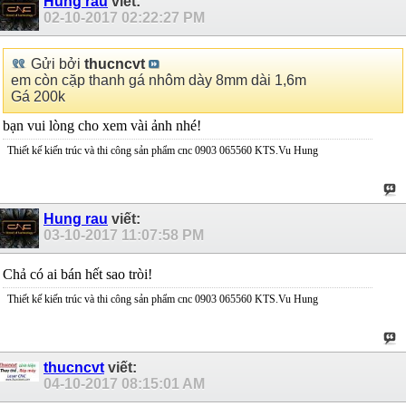
Hung rau
viết:
02-10-2017
02:22:27 PM
Gửi bởi
thucncvt
em còn cặp thanh gá nhôm dày 8mm dài 1,6m
Gá 200k
bạn vui lòng cho xem vài ảnh nhé!
Thiết kế kiến trúc và thi công sản phẩm cnc 0903 065560 KTS.Vu Hung
Hung rau
viết:
03-10-2017
11:07:58 PM
Chả có ai bán hết sao tròi!
Thiết kế kiến trúc và thi công sản phẩm cnc 0903 065560 KTS.Vu Hung
thucncvt
viết:
04-10-2017
08:15:01 AM