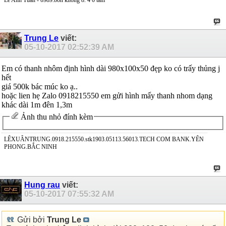
Lê Anh Tuấn - 0989.bốn không 8. 4 0 tám
Trung Le
viết:
05-10-2017
02:52:39 AM
Em có thanh nhôm định hình dài 980x100x50 đẹp ko có trấy thủng j
hết
giá 500k bác múc ko ạ..
hoặc lien hẹ Zalo 0918215550 em gửi hình mấy thanh nhom dạng
khác dài 1m đên 1,3m
Ảnh thu nhỏ đính kèm
LÊXUÂNTRUNG.0918.215550.stk1903.05113.56013.TECH COM BANK.YÊN
PHONG.BẮC NINH
Hung rau
viết:
05-10-2017
07:55:32 AM
Gửi bởi
Trung Le