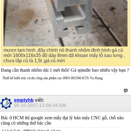
mượn tạm hinh ,đây chình nó thanh nhôm đinh hình gá củ
mới 1600x116x35 độ dày 8mm đã khoan mấy lỗ sau lưng ,
chưa lắp củ là 1,5t ,gá củ mới
Đang cần thanh nhôm dài 1 mét thôi! Gá spindle bao nhiêu vậy bạn ?
Thiết kế kiến trúc và thi công sản phẩm cnc 0903 065560 KTS.Vu Hung
emptyhb
viết:
05-10-2017
12:06:44 AM
Bác ở HCM thì google xem mấy đại lý bán máy CNC gỗ, chỗ nào
cũng có những thứ bác cần