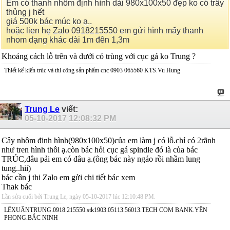
Em có thanh nhôm định hình dài 980x100x50 đẹp ko có trấy
thủng j hết
giá 500k bác múc ko ạ..
hoặc lien hẹ Zalo 0918215550 em gửi hình mấy thanh
nhom dạng khác dài 1m đên 1,3m
Khoảng cách lỗ trên và dưới có trùng với cục gá ko Trung ?
Thiết kế kiến trúc và thi công sản phẩm cnc 0903 065560 KTS.Vu Hung
Trung Le
viết:
05-10-2017
12:08:32 PM
Cây nhôm đinh hình(980x100x50)của em làm j có lỗ.chỉ có 2rãnh
như tren hình thôi ạ.còn bác hỏi cục gá spindle đó là của bác
TRÚC,đâu pải em có đâu ạ.(ông bác này ngáo rồi nhầm lung
tung..hii)
bác cần j thi Zalo em gửi chi tiết bác xem
Thak bác
Lần sửa cuối bởi Trung Le, ngày 05-10-2017 lúc
12:10:48 PM
.
LÊXUÂNTRUNG.0918.215550.stk1903.05113.56013.TECH COM BANK.YÊN
PHONG.BẮC NINH