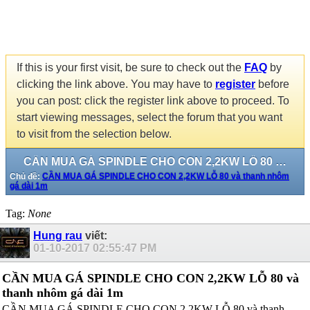
If this is your first visit, be sure to check out the
FAQ
by
clicking the link above. You may have to
register
before
you can post: click the register link above to proceed. To
start viewing messages, select the forum that you want
to visit from the selection below.
CẦN MUA GÁ SPINDLE CHO CON 2,2KW LỖ 80 và thanh nhôm gá dài 1m
Chủ đề:
CẦN MUA GÁ SPINDLE CHO CON 2,2KW LỖ 80 và thanh nhôm
gá dài 1m
Tag:
None
Hung rau
viết:
01-10-2017
02:55:47 PM
CẦN MUA GÁ SPINDLE CHO CON 2,2KW LỖ 80 và
thanh nhôm gá dài 1m
CẦN MUA GÁ SPINDLE CHO CON 2,2KW LỖ 80 và thanh