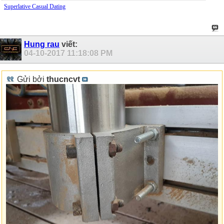
Superlative Сasual Dating
Hung rau
viết:
04-10-2017
11:18:08 PM
Gửi bởi
thucncvt