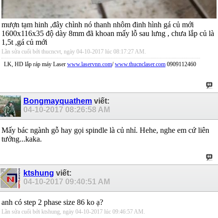
mượn tạm hinh ,đây chình nó thanh nhôm đinh hình gá củ mới
1600x116x35 độ dày 8mm đã khoan mấy lỗ sau lưng , chưa lắp củ là
1,5t ,gá củ mới
Lần sửa cuối bởi thucncvt, ngày 04-10-2017 lúc
08:17:27 AM
.
LK, HD lắp ráp máy Laser
www.laservnn.com
/
www.thucnclaser.com
0909112460
Bongmayquathem
viết:
04-10-2017
08:26:58 AM
Mấy bác ngành gỗ hay gọi spindle là củ nhỉ. Hehe, nghe em cứ liên
tưởng...kaka.
ktshung
viết:
04-10-2017
09:40:51 AM
anh có step 2 phase size 86 ko ạ?
Lần sửa cuối bởi ktshung, ngày 04-10-2017 lúc
09:46:57 AM
.