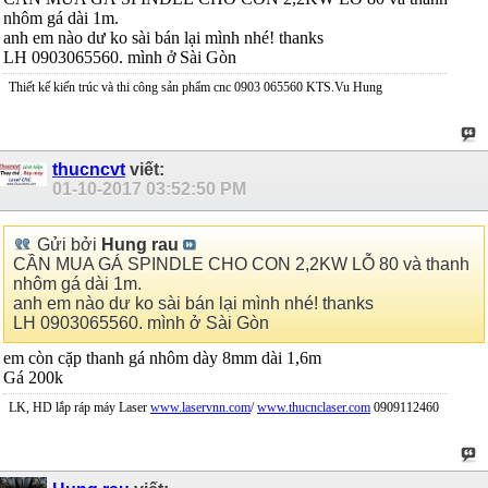
nhôm gá dài 1m.
anh em nào dư ko sài bán lại mình nhé! thanks
LH 0903065560. mình ở Sài Gòn
Thiết kế kiến trúc và thi công sản phẩm cnc 0903 065560 KTS.Vu Hung
thucncvt
viết:
01-10-2017
03:52:50 PM
Gửi bởi
Hung rau
CẦN MUA GÁ SPINDLE CHO CON 2,2KW LỖ 80 và thanh
nhôm gá dài 1m.
anh em nào dư ko sài bán lại mình nhé! thanks
LH 0903065560. mình ở Sài Gòn
em còn cặp thanh gá nhôm dày 8mm dài 1,6m
Gá 200k
LK, HD lắp ráp máy Laser
www.laservnn.com
/
www.thucnclaser.com
0909112460