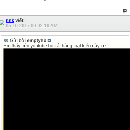
nnk
viết:
05-10-2017
09:02:16 AM
Gửi bởi
emptyhb
Em thấy trên youtube họ cắt hàng loạt kiểu này cơ.