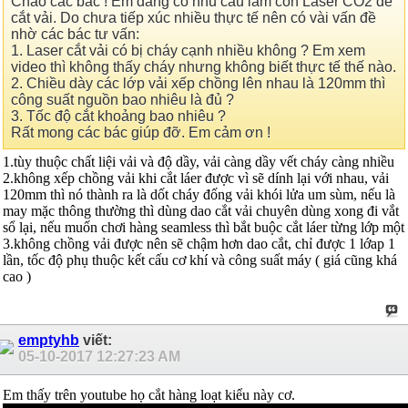
Chào các bác ! Em đang có nhu cầu làm con Laser CO2 để
cắt vải. Do chưa tiếp xúc nhiều thực tế nên có vài vấn đề
nhờ các bác tư vấn:
1. Laser cắt vải có bị cháy cạnh nhiều không ? Em xem
video thì không thấy cháy nhưng không biết thực tế thế nào.
2. Chiều dày các lớp vải xếp chồng lên nhau là 120mm thì
công suất nguồn bao nhiêu là đủ ?
3. Tốc độ cắt khoảng bao nhiêu ?
Rất mong các bác giúp đỡ. Em cảm ơn !
1.tùy thuộc chất liệi vải và độ dầy, vải càng dầy vết cháy càng nhiều
2.không xếp chồng vải khi cắt láer được vì sẽ dính lại với nhau, vải
120mm thì nó thành ra là dốt cháy đống vải khói lửa um sùm, nếu là
may mặc thông thường thì dùng dao cắt vải chuyên dùng xong đi vắt
sổ lại, nếu muốn chơi hàng seamless thì bắt buộc cắt láer từng lớp một
3.không chồng vải được nên sẽ chậm hơn dao cắt, chỉ được 1 lớap 1
lần, tốc độ phụ thuộc kết cấu cơ khí và công suất máy ( giá cũng khá
cao )
emptyhb
viết:
05-10-2017
12:27:23 AM
Em thấy trên youtube họ cắt hàng loạt kiểu này cơ.