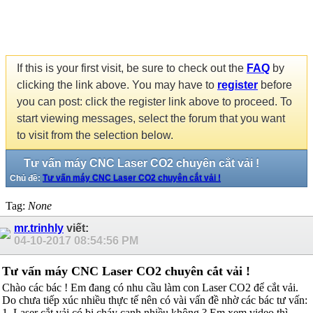
If this is your first visit, be sure to check out the
FAQ
by
clicking the link above. You may have to
register
before
you can post: click the register link above to proceed. To
start viewing messages, select the forum that you want
to visit from the selection below.
Tư vấn máy CNC Laser CO2 chuyên cắt vải !
Chủ đề:
Tư vấn máy CNC Laser CO2 chuyên cắt vải !
Tag:
None
mr.trinhly
viết:
04-10-2017
08:54:56 PM
Tư vấn máy CNC Laser CO2 chuyên cắt vải !
Chào các bác ! Em đang có nhu cầu làm con Laser CO2 để cắt vải.
Do chưa tiếp xúc nhiều thực tế nên có vài vấn đề nhờ các bác tư vấn:
1. Laser cắt vải có bị cháy cạnh nhiều không ? Em xem video thì