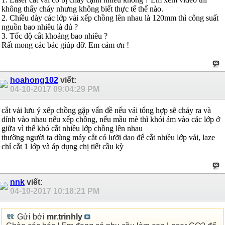
không thấy cháy nhưng không biết thực tế thế nào.
2. Chiều dày các lớp vải xếp chồng lên nhau là 120mm thì công suất
nguồn bao nhiêu là đủ ?
3. Tốc độ cắt khoảng bao nhiêu ?
Rất mong các bác giúp đỡ. Em cảm ơn !
hoahong102
viết:
04-10-2017
09:04:29 PM
cắt vải lưu ý xếp chồng gặp vấn đề nếu vải tổng hợp sẽ chảy ra và
dính vào nhau nếu xếp chồng, nếu mầu mè thì khói ám vào các lớp ở
giữa vì thế khó cắt nhiều lớp chồng lên nhau
thường người ta dùng máy cắt có lưỡi dao để cắt nhiều lớp vải, laze
chỉ cẳt 1 lớp và áp dụng chị tiết cầu kỳ
nnk
viết:
04-10-2017
10:18:21 PM
Gửi bởi
mr.trinhly