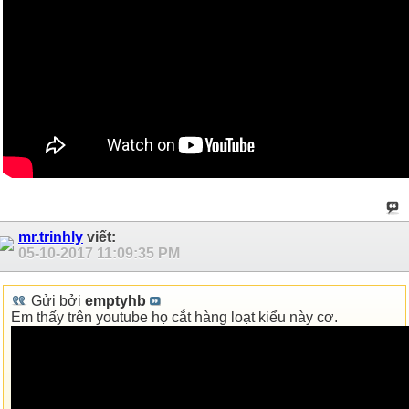
mr.trinhly
viết:
05-10-2017
11:09:35 PM
Gửi bởi
emptyhb
Em thấy trên youtube họ cắt hàng loạt kiểu này cơ.