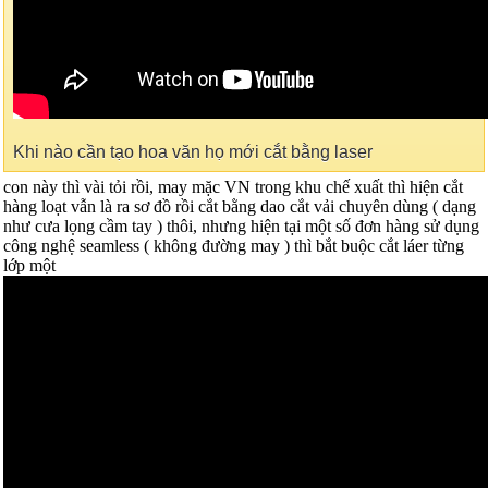
Khi nào cần tạo hoa văn họ mới cắt bằng laser
con này thì vài tỏi rồi, may mặc VN trong khu chế xuất thì hiện cắt
hàng loạt vẫn là ra sơ đồ rồi cắt bằng dao cắt vải chuyên dùng ( dạng
như cưa lọng cầm tay ) thôi, nhưng hiện tại một số đơn hàng sử dụng
công nghệ seamless ( không đường may ) thì bắt buộc cắt láer từng
lớp một