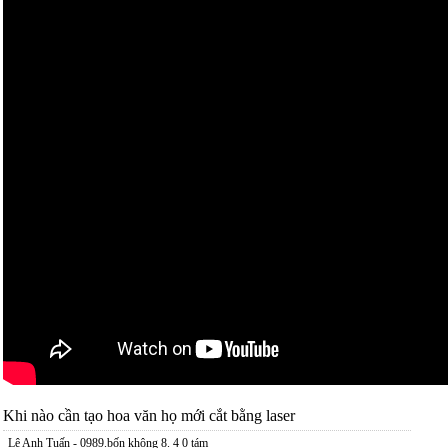
Khi nào cần tạo hoa văn họ mới cắt bằng laser
Lê Anh Tuấn - 0989.bốn không 8. 4 0 tám