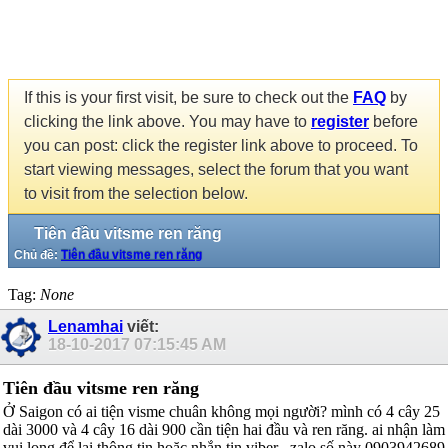
If this is your first visit, be sure to check out the
FAQ
by
clicking the link above. You may have to
register
before
you can post: click the register link above to proceed. To
start viewing messages, select the forum that you want
to visit from the selection below.
Tiên đầu vitsme ren răng
Chủ đề:
Tiên đầu vitsme ren răng
Tag:
None
Lenamhai
viết:
18-10-2017
07:15:45 AM
Tiên đầu vitsme ren răng
Ở Saigon có ai tiện visme chuân không mọi người? mình có 4 cây 25
dài 3000 và 4 cây 16 dài 900 cần tiện hai đầu và ren răng. ai nhận làm
vui long để lại thông tin hoặc nhắn tin viber , zalo số này 0903942689