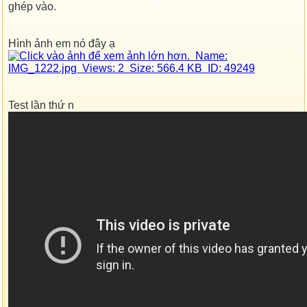
ghép vào.
Hình ảnh em nó đây ạ
Test lần thứ n