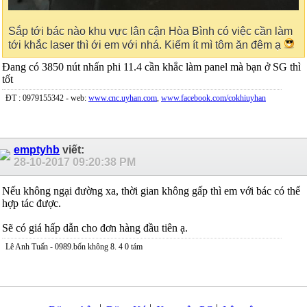
Sắp tới bác nào khu vực lân cận Hòa Bình có việc cần làm
tới khắc laser thì ới em với nhá. Kiếm ít mì tôm ăn đêm ạ
Đang có 3850 nút nhấn phi 11.4 cần khắc làm panel mà bạn ở SG thì
tốt
ĐT : 0979155342 - web:
www.cnc.uyhan.com
,
www.facebook.com/cokhiuyhan
emptyhb
viết:
28-10-2017
09:20:38 PM
Nếu không ngại đường xa, thời gian không gấp thì em với bác có thể
hợp tác được.
Sẽ có giá hấp dẫn cho đơn hàng đầu tiên ạ.
Lê Anh Tuấn - 0989.bốn không 8. 4 0 tám