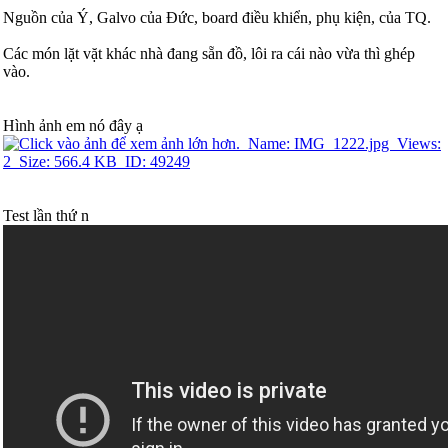
Nguồn của Ý, Galvo của Đức, board điều khiển, phụ kiện, của TQ.
Các món lặt vặt khác nhà đang sẵn đồ, lôi ra cái nào vừa thì ghép
vào.
Hình ảnh em nó đây ạ
Test lần thứ n