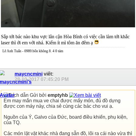
Sắp tới bác nào khu vực lân cận Hòa Bình có việc cần làm tới khắc
laser thì ới em với nhá. Kiếm ít mì tôm ăn đêm ạ
Lê Anh Tuấn - 0989.bốn không 8. 4 0 tám
maycncmini
viết:
28-10-2017
07:45:20 PM
Gửi bởi
emptyhb
Em may mắn mua ve chai được mấy món, đủ đồ dựng
được con máy này, chia sẻ cùng các bác cho vui ạ.
Nguồn của Ý, Galvo của Đức, board điều khiển, phụ kiện,
của TQ.
Các món lặt vặt khác nhà đang sẵn đồ, lôi ra cái nào vừa thì