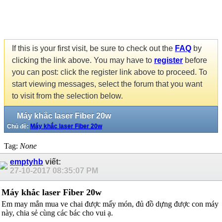
If this is your first visit, be sure to check out the
FAQ
by
clicking the link above. You may have to
register
before
you can post: click the register link above to proceed. To
start viewing messages, select the forum that you want
to visit from the selection below.
Máy khắc laser Fiber 20w
Chủ đề:
Máy khắc laser Fiber 20w
Tag:
None
emptyhb
viết:
27-10-2017
08:35:07 PM
Máy khắc laser Fiber 20w
Em may mắn mua ve chai được mấy món, đủ đồ dựng được con máy
này, chia sẻ cùng các bác cho vui ạ.