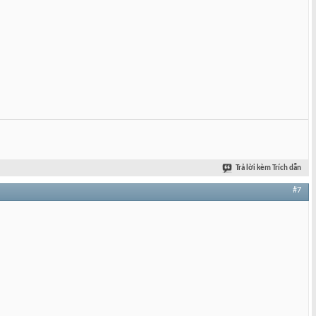
Trả lời kèm Trích dẫn
#7