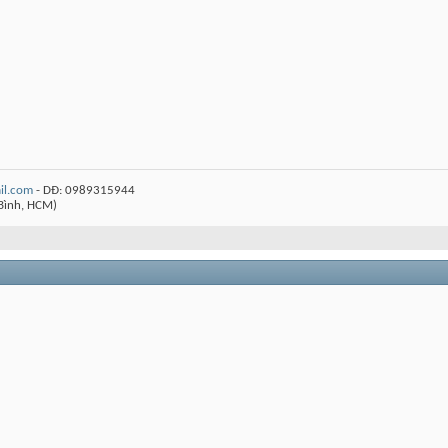
l.com
- DĐ: 0989315944
Bình, HCM)