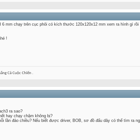
ll 6 mm chạy trên cục phôi có kích thước 120x120x12 mm xem ra hình gì rồi 
hé !
ắng Cả Cuộc Chiến .
ach3 ra sao?
hết hay chạy chậm không bị?
ỗi lần đảo chiều? Nếu biết được driver, BOB, sơ đồ đấu dây có thể tìm ra n