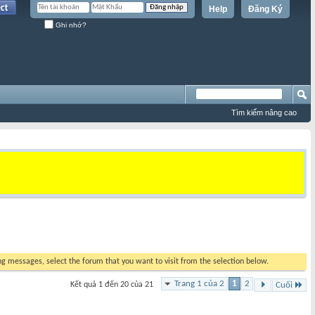
Help
Đăng Ký
Ghi nhớ?
Tìm kiếm nâng cao
ing messages, select the forum that you want to visit from the selection below.
Trang 1 của 2
1
2
Kết quả 1 đến 20 của 21
Cuối