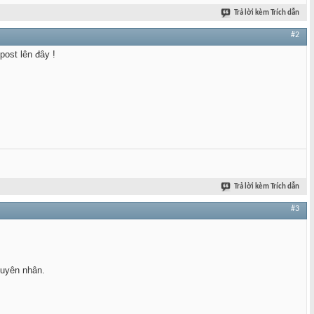
Trả lời kèm Trích dẫn
#2
post lên đây !
Trả lời kèm Trích dẫn
#3
guyên nhân.