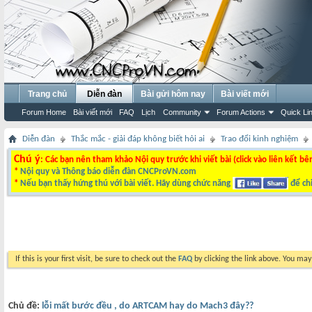
Trang chủ
Diễn đàn
Bài gửi hôm nay
Bài viết mới
Forum Home
Bài viết mới
FAQ
Lịch
Community
Forum Actions
Quick Li
Diễn đàn
Thắc mắc - giải đáp không biết hỏi ai
Trao đổi kinh nghiệm
Chú ý
: Các bạn nên tham khảo Nội quy trước khi viết bài (click vào liên kết bê
*
Nội quy và Thông báo diễn đàn CNCProVN.com
*
Nếu bạn thấy hứng thú với bài viết. Hãy dùng chức năng
để chi
If this is your first visit, be sure to check out the
FAQ
by clicking the link above. You ma
Chủ đề:
lỗi mất bước đều , do ARTCAM hay do Mach3 đây??