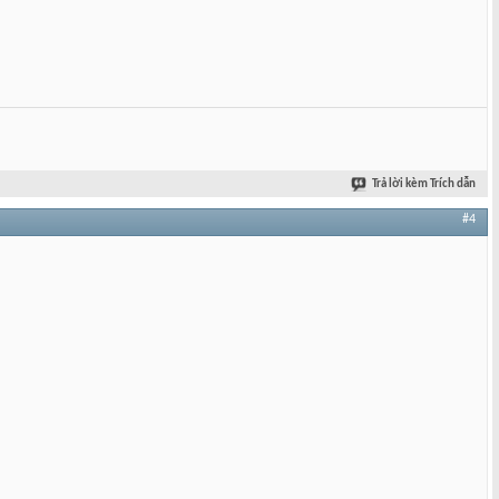
Trả lời kèm Trích dẫn
#4