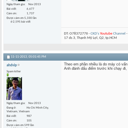
Ngày tham gia
Nov 2013
Bài viết
6,677
Cám ơn
1,737
Được cám ơn 5,330 lần
ở 2,595 bài viết
DT: O7837277II -
CKD's
Youtube
Channel
17 ds 3, Thạnh Mỹ Lợi, Q2, tp.HCM
11-11-2013,
05:01:45 PM
Theo em phần nhiều là do máy có vấn 
ahdvip
Anh đánh dấu điểm trước khi chạy đi,
Spam killer
Ngày tham gia
Nov 2013
Đang ở
Ho Chi Minh City,
Vietnam, Vietnam
Bài viết
987
Cám ơn
105
Được cám ơn 599 lần