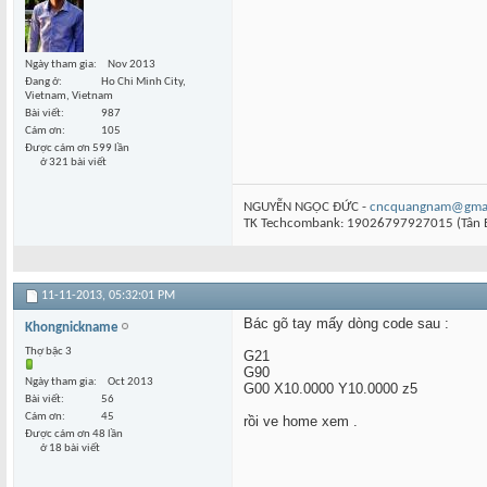
Ngày tham gia
Nov 2013
Đang ở
Ho Chi Minh City,
Vietnam, Vietnam
Bài viết
987
Cám ơn
105
Được cám ơn 599 lần
ở 321 bài viết
NGUYỄN NGỌC ĐỨC -
cncquangnam@gmai
TK Techcombank: 19026797927015 (Tân 
11-11-2013,
05:32:01 PM
Bác gõ tay mấy dòng code sau :
Khongnickname
Thợ bậc 3
G21
G90
Ngày tham gia
Oct 2013
G00 X10.0000 Y10.0000 z5
Bài viết
56
Cám ơn
45
rồi ve home xem .
Được cám ơn 48 lần
ở 18 bài viết