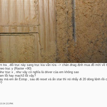
 tra , đổi trục này sang trục kia vẫn rứa --> chán đnag định mua đồ mới về 
heo trục y (Raster =90)
i như trục x , như vậy có nghĩa là driver của em không sao
cam lỗi hay mach3 lỗi vậy?
y mà em ấn Estop , sau đó reset và ấn star thì nó nhẩy đi 20 dòng lệnh rồi
??
03:54:31 PM
.