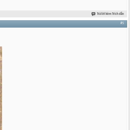
Trả lời kèm Trích dẫn
#5