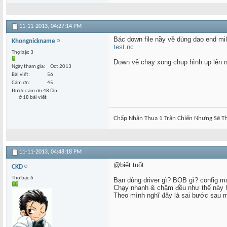
11-11-2013,
04:27:14 PM
Bác down file nầy về dùng dao end mi
Khongnickname
test.nc
Thợ bậc 3
Down về chạy xong chụp hình up lên n
Ngày tham gia
Oct 2013
Bài viết
56
Cám ơn
45
Được cám ơn 48 lần
ở 18 bài viết
Chấp Nhận Thua 1 Trận Chiến Nhưng Sẽ Th
11-11-2013,
04:48:18 PM
@biết tuốt
CKD
Thợ bậc 6
Bạn dùng driver gì? BOB gì? config m
Chạy nhanh & chậm đều như thế này 
Theo mình nghĩ đây là sai bước sau m