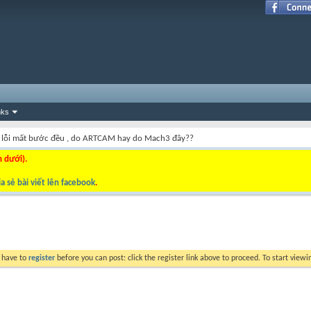
nks
lỗi mất bước đều , do ARTCAM hay do Mach3 đây??
n dưới).
a sẻ bài viết lên facebook
.
y have to
register
before you can post: click the register link above to proceed. To start view