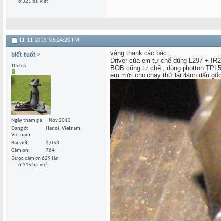
ở 321 bài viết
11-11-2013,
05:24:20 PM
vâng thank các bác ,
biết tuốt
Driver của em tự chế dùng L297 + IR2
Thợ cả
BOB cũng tự chế , dùng photton TPL52
em mới cho chạy thử lại đánh dấu gốc t
Ngày tham gia
Nov 2013
Đang ở
Hanoi, Vietnam,
Vietnam
Bài viết
2,053
Cám ơn
764
Được cám ơn 629 lần
ở 445 bài viết