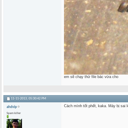
em sẽ chạy thử file bác vừa cho
11-11-2013,
05:30:42 PM
Cách mình tốt phết, kaka. Máy bị sai l
ahdvip
Spam killer