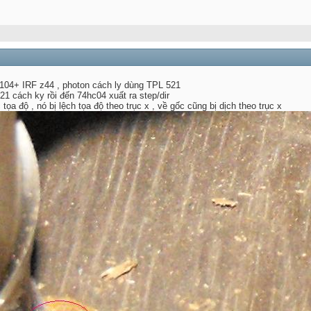
104+ IRF z44 , photon cách ly dùng TPL 521
1 cách ky rồi đến 74hc04 xuất ra step/dir
ọa độ , nó bị lệch tọa độ theo trục x , về gốc cũng bị dịch theo trục x