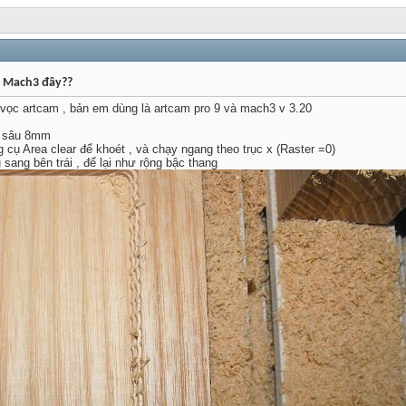
o Mach3 đây??
 vọc artcam , bản em dùng là artcam pro 9 và mach3 v 3.20
, sâu 8mm
 cụ Area clear để khoét , và chạy ngang theo trục x (Raster =0)
 sang bên trái , để lại như rộng bậc thang