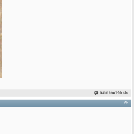
Trả lời kèm Trích dẫn
#6