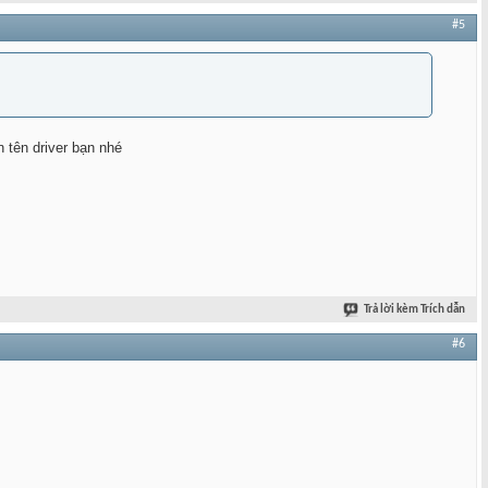
#5
 tên driver bạn nhé
Trả lời kèm Trích dẫn
#6