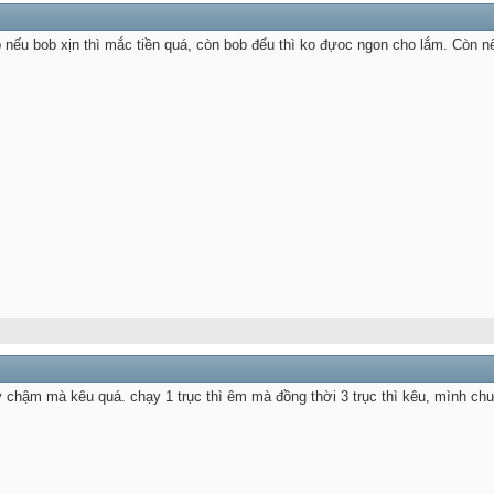
b nếu bob xịn thì mắc tiền quá, còn bob đểu thì ko đựoc ngon cho lắm. Còn n
hậm mà kêu quá. chạy 1 trục thì êm mà đồng thời 3 trục thì kêu, mình chưa b