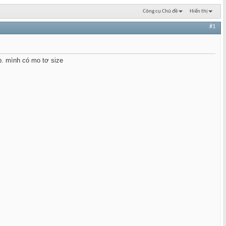
Công cụ Chủ đề
Hiển thị
#1
b. mình có mo tơ size