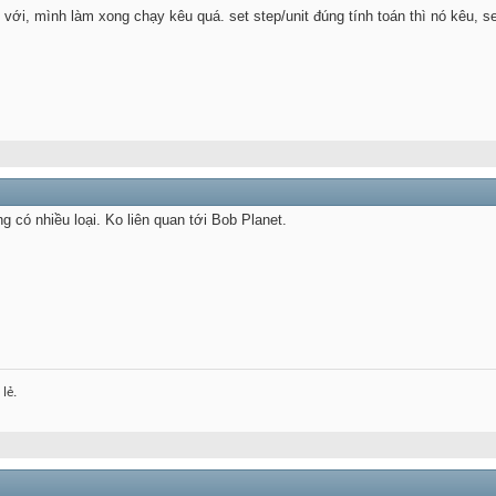
 với, mình làm xong chạy kêu quá. set step/unit đúng tính toán thì nó kêu, 
ng có nhiều loại. Ko liên quan tới Bob Planet.
lẻ.