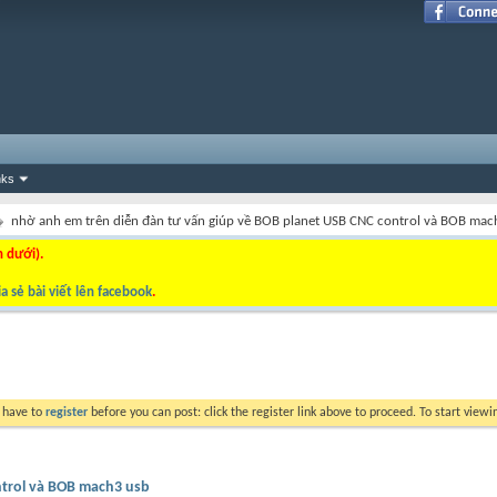
nks
nhờ anh em trên diễn đàn tư vấn giúp về BOB planet USB CNC control và BOB mac
n dưới).
a sẻ bài viết lên facebook
.
y have to
register
before you can post: click the register link above to proceed. To start view
ntrol và BOB mach3 usb