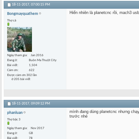
18-11-2017,
07:00:15 PM
Hiển nhiên là planetcnc rồi, mach3 us
Bongmayquathem
Thợ cả
Ngày tham gia
Jan 2016
Đang ở
Buôn Ma Thuột City
Bài viết
1,504
Cám ơn
622
Được cám ơn 302 lần
ở 205 bài viết
18-11-2017,
09:09:12 PM
mình đang dùng planetcnc nhưng chạy c
phanluan
trước nhé
Thợ bậc 3
Ngày tham gia
Nov 2017
Đang ở
GB
Bài viết
78