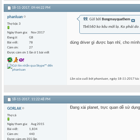
18-11-2017,
09:44:22 PM
phanluan
Gửi bởi
Bongmayquathem
Thợ bậc 3
Tb6560 ko kêu mới lạ. Ko phải do b
Ngày tham gia
Nov 2017
Đang ở
GB
dùng driver gì được bạn nhỉ, cho mình
Bài viết
78
Cám ơn
27
Được cám ơn 1 lần ở 1 bài viết
Lần sửa cuối bởi phanluan, ngày 18-11-2017 lúc
18-11-2017,
11:22:48 PM
Đang xài planet, trực quan dễ sử dụng
GORLAK
Thợ cả
Ngày tham gia
Aug 2015
Bài viết
1,834
Cám ơn
440
Được cám ơn 355 lần