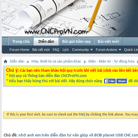
Trang chủ
Diễn đàn
Bài gửi hôm nay
Bài viết mới
Forum Home
Bài viết mới
FAQ
Lịch
Community
Forum Actions
Quick Li
Diễn đàn
Máy, thiết bị và sản phẩm khác
Điện - Điện tử - Tự động hóa
Chú ý
: Các bạn nên tham khảo Nội quy trước khi viết bài (click vào liên kết bê
*
Nội quy và Thông báo diễn đàn CNCProVN.com
*
Nếu bạn thấy hứng thú với bài viết. Hãy dùng chức năng
để chi
If this is your first visit, be sure to check out the
FAQ
by clicking the link above. You ma
Chủ đề:
nhờ anh em trên diễn đàn tư vấn giúp về BOB planet USB CNC co