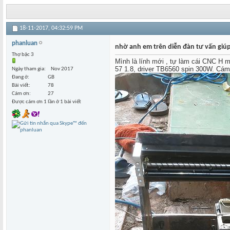
18-11-2017,
04:32:59 PM
phanluan
nhờ anh em trên diễn đàn tư vấn giú
Thợ bậc 3
Mình là lính mới , tự làm cái CNC H 
57 1.8, driver TB6560 spin 300W. Cám
Ngày tham gia
Nov 2017
Đang ở
GB
Bài viết
78
Cám ơn
27
Được cám ơn 1 lần ở 1 bài viết