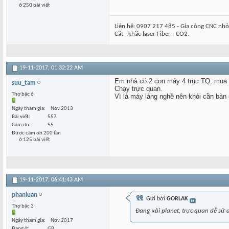
ở 250 bài viết
Liên hệ: 0907 217 485 - Gia công CNC nhỏ 
Cắt - khắc laser Fiber - CO2.
19-11-2017,
01:32:22 AM
Em nhà có 2 con máy 4 trục TQ, mua 
suu_tam
Chạy trực quan.
Thợ bậc 6
Vì là máy làng nghề nên khỏi cần bàn 
Ngày tham gia
Nov 2013
Bài viết
557
Cám ơn
55
Được cám ơn 200 lần
ở 125 bài viết
19-11-2017,
06:41:43 AM
phanluan
Gửi bởi
GORLAK
Thợ bậc 3
Đang xài planet, trực quan dễ sử
Ngày tham gia
Nov 2017
Đang ở
GB