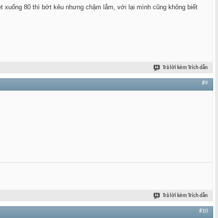
set xuống 80 thì bớt kêu nhưng chậm lắm, với lại mình cũng không biết
Trả lời kèm Trích dẫn
#9
Trả lời kèm Trích dẫn
#10