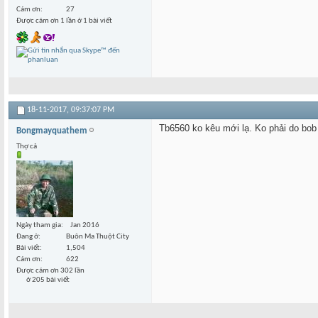
Cám ơn
27
Được cám ơn 1 lần ở 1 bài viết
18-11-2017,
09:37:07 PM
Tb6560 ko kêu mới lạ. Ko phải do bob đ
Bongmayquathem
Thợ cả
Ngày tham gia
Jan 2016
Đang ở
Buôn Ma Thuột City
Bài viết
1,504
Cám ơn
622
Được cám ơn 302 lần
ở 205 bài viết