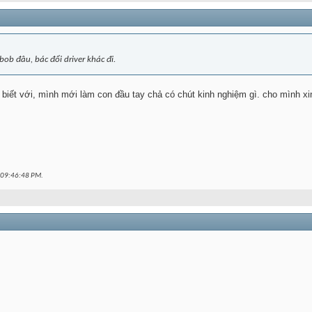
ob đâu, bác đổi driver khác đi.
 biết với, mình mới làm con đầu tay chả có chút kinh nghiệm gì. cho mình xin
09:46:48 PM
.