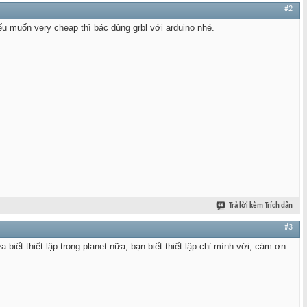
#2
ếu muốn very cheap thì bác dùng grbl với arduino nhé.
Trả lời kèm Trích dẫn
#3
iết thiết lập trong planet nữa, bạn biết thiết lập chỉ mình với, cám ơn