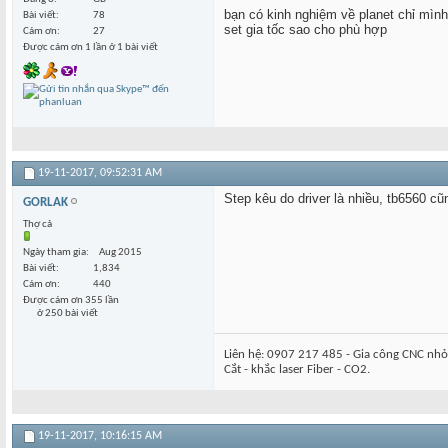
bạn có kinh nghiệm về planet chỉ mình
Bài viết
78
set gia tốc sao cho phù hợp
Cám ơn
27
Được cám ơn 1 lần ở 1 bài viết
19-11-2017,
09:52:31 AM
Step kêu do driver là nhiều, tb6560 cũ
GORLAK
Thợ cả
Ngày tham gia
Aug 2015
Bài viết
1,834
Cám ơn
440
Được cám ơn 355 lần
ở 250 bài viết
Liên hệ: 0907 217 485 - Gia công CNC nhỏ 
Cắt - khắc laser Fiber - CO2.
19-11-2017,
10:16:15 AM