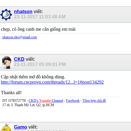
nhatson
viết:
23-11-2017
11:03:48 AM
chẹp, có ông canh me cân giống em roài
nhatson.elec@gmail.com
CKD
viết:
23-11-2017
05:09:01 PM
Cập nhật thêm mớ đồ không dùng.
http://forum.cncprovn.com/threads/12...l=1#post134292
Thanks all!
DT: O7837277II -
CKD's
Youtube
Channel
-
Facebook
-
Tổng hợp chủ đề
17 ds 3, Thạnh Mỹ Lợi, Q2, tp.HCM
Gamo
viết: