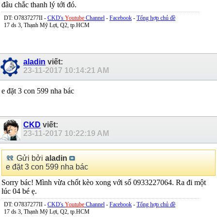
đâu chắc thanh lý tới đó.
DT: O7837277II -
CKD's
Youtube
Channel
-
Facebook
-
Tổng hợp chủ đề
17 ds 3, Thạnh Mỹ Lợi, Q2, tp.HCM
aladin
viết:
23-11-2017
10:14:21 AM
e đặt 3 con 599 nha bác
CKD
viết:
23-11-2017
10:22:19 AM
Gửi bởi
aladin
e đặt 3 con 599 nha bác
Sorry bác! Mình vừa chốt kèo xong với số 0933227064. Ra đi một
lúc 04 bé ẹ.
DT: O7837277II -
CKD's
Youtube
Channel
-
Facebook
-
Tổng hợp chủ đề
17 ds 3, Thạnh Mỹ Lợi, Q2, tp.HCM