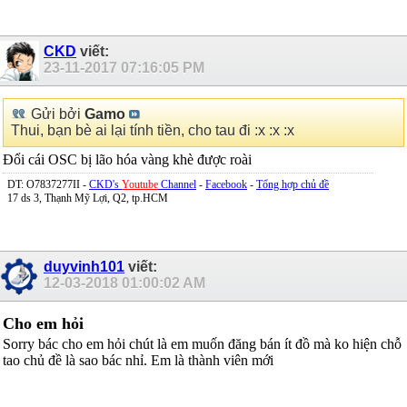
CKD
viết:
23-11-2017
07:16:05 PM
Gửi bởi
Gamo
Thui, bạn bè ai lại tính tiền, cho tau đi :x :x :x
Đổi cái OSC bị lão hóa vàng khè được roài
DT: O7837277II -
CKD's
Youtube
Channel
-
Facebook
-
Tổng hợp chủ đề
17 ds 3, Thạnh Mỹ Lợi, Q2, tp.HCM
duyvinh101
viết:
12-03-2018
01:00:02 AM
Cho em hỏi
Sorry bác cho em hỏi chút là em muốn đăng bán ít đồ mà ko hiện chỗ
tao chủ đề là sao bác nhỉ. Em là thành viên mới