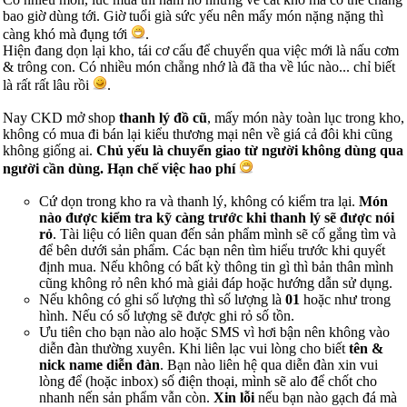
bao giờ dùng tới. Giờ tuổi già sức yếu nên mấy món nặng nặng thì
càng khó mà đụng tới
.
Hiện đang dọn lại kho, tái cơ cấu để chuyển qua việc mới là nấu cơm
& trông con. Có nhiều món chẵng nhớ là đã tha về lúc nào... chỉ biết
là rất rất lâu rồi
.
Nay CKD mở shop
thanh lý đồ cũ
, mấy món này toàn lục trong kho,
không có mua đi bán lại kiểu thương mại nên về giá cả đôi khi cũng
không giống ai.
Chủ yếu là chuyển giao từ người không dùng qua
người cần dùng. Hạn chế việc hao phí
Cứ dọn trong kho ra và thanh lý, không có kiểm tra lại.
Món
nào được kiểm tra kỹ càng trước khi thanh lý sẽ được nói
rỏ
. Tài liệu có liên quan đến sản phẩm mình sẽ cố gắng tìm và
để bên dưới sản phẩm. Các bạn nên tìm hiểu trước khi quyết
định mua. Nếu không có bất kỳ thông tin gì thì bản thân mình
cũng không rỏ nên khó mà giải đáp hoặc hướng dẫn sử dụng.
Nếu không có ghi số lượng thì số lượng là
01
hoặc như trong
hình. Nếu có số lượng sẽ được ghi rỏ số tồn.
Ưu tiên cho bạn nào alo hoặc SMS vì hơi bận nên không vào
diễn đàn thường xuyên. Khi liên lạc vui lòng cho biết
tên &
nick name diễn đàn
. Bạn nào liên hệ qua diễn đàn xin vui
lòng để (hoặc inbox) số điện thoại, mình sẽ alo để chốt cho
nhanh nến sản phẩm vẫn còn.
Xin lỗi
nếu bạn nào gạch đá mà