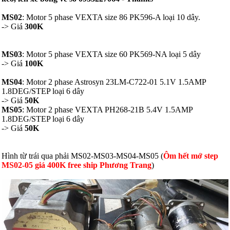
MS02
: Motor 5 phase VEXTA size 86 PK596-A loại 10 dây.
-> Giá
300K
MS03
: Motor 5 phase VEXTA size 60 PK569-NA loại 5 dây
-> Giá
100K
MS04
: Motor 2 phase Astrosyn 23LM-C722-01 5.1V 1.5AMP
1.8DEG/STEP loại 6 dây
-> Giá
50K
MS05
: Motor 2 phase VEXTA PH268-21B 5.4V 1.5AMP
1.8DEG/STEP loại 6 dây
-> Giá
50K
Hình từ trái qua phải MS02-MS03-MS04-MS05 (
Ôm hết mớ step
MS02-05 giá 400K free ship Phương Trang
)