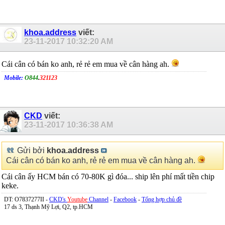
khoa.address
viết:
23-11-2017
10:32:20 AM
Cái cân có bán ko anh, rẻ rẻ em mua về cân hàng ah.
Mobile:
O844
.
321123
CKD
viết:
23-11-2017
10:36:38 AM
Gửi bởi
khoa.address
Cái cân có bán ko anh, rẻ rẻ em mua về cân hàng ah.
Cái cân ấy HCM bán có 70-80K gì đóa... ship lên phí mất tiền chip
keke.
DT: O7837277II -
CKD's
Youtube
Channel
-
Facebook
-
Tổng hợp chủ đề
17 ds 3, Thạnh Mỹ Lợi, Q2, tp.HCM