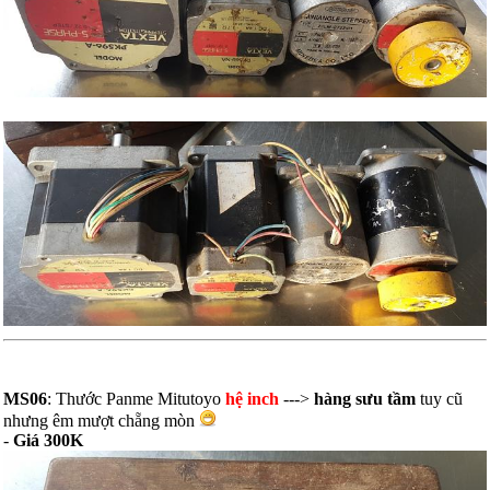
MS06
: Thước Panme Mitutoyo
hệ inch
--->
hàng sưu tầm
tuy cũ
nhưng êm mượt chẵng mòn
-
Giá 300K