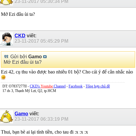
23-11-2017
05:30:34 PM
Mớ Ezi đâu ùi ta?
CKD
viết:
23-11-2017
05:45:29 PM
Gửi bởi
Gamo
Mớ Ezi đâu ùi ta?
Ezi 42, cụ thu vào được bao nhiêu 01 bộ? Cho cái ý để cân nhắc nào
DT: O7837277II -
CKD's
Youtube
Channel
-
Facebook
-
Tổng hợp chủ đề
17 ds 3, Thạnh Mỹ Lợi, Q2, tp.HCM
Gamo
viết:
23-11-2017
06:33:19 PM
Thui, bạn bè ai lại tính tiền, cho tau đi :x :x :x