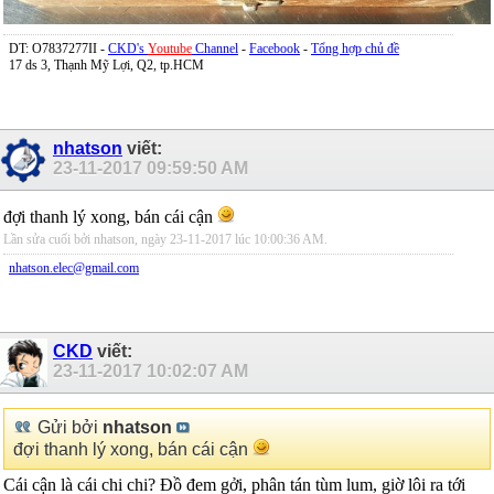
DT: O7837277II -
CKD's
Youtube
Channel
-
Facebook
-
Tổng hợp chủ đề
17 ds 3, Thạnh Mỹ Lợi, Q2, tp.HCM
nhatson
viết:
23-11-2017
09:59:50 AM
đợi thanh lý xong, bán cái cận
Lần sửa cuối bởi nhatson, ngày 23-11-2017 lúc
10:00:36 AM
.
nhatson.elec@gmail.com
CKD
viết:
23-11-2017
10:02:07 AM
Gửi bởi
nhatson
đợi thanh lý xong, bán cái cận
Cái cận là cái chi chi? Đồ đem gởi, phân tán tùm lum, giờ lôi ra tới