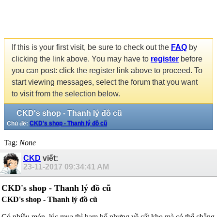
If this is your first visit, be sure to check out the
FAQ
by
clicking the link above. You may have to
register
before
you can post: click the register link above to proceed. To
start viewing messages, select the forum that you want
to visit from the selection below.
CKD's shop - Thanh lý đồ cũ
Chủ đề:
CKD's shop - Thanh lý đồ cũ
Tag:
None
CKD
viết:
23-11-2017
09:34:41 AM
CKD's shop - Thanh lý đồ cũ
CKD's shop - Thanh lý đồ cũ
Có nhiều món, lúc mua thì ham hố nhưng về cất kho mà có thể chẵng