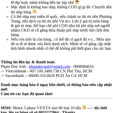
lỡ dịp hoặc mình không liên lạc kịp nhé
Mặc định là không bao ship, không COD gì gì đó. Chuyển tiền
thì ship hàng
.
Có thể ship mọi miền tổ quốc, nếu chành xe thì ưu tiên Phương
Trang, nếu dịch vụ thì ưu tiên Vịt teo. Lưu ý giá trị món hàng
& giá trị ship. Để hạn chế phí COD (thu hộ phí ship nơi người
nhận) CKD sẽ cố gắng thỏa thuận phí ship trước khi chốt đơn
hàng.
Nếu còn info là còn hàng.. có thể đã có gạch đá v.v... Món nào
đã ra đi sẽ được xóa khỏi danh sách. Mình sẽ cố gắng cập nhật
tình hình nhanh nhất có thể để không phí thời gian của các bạn.
Thông tin liên lạc & thanh toán
:
Phạm Duy Anh -
phamduyanh@gmail.com
- 0908984010
-> Vietcombank - 007.100.3489.738 CN Phú Thọ, HCM
-> Sacombank -- 06000.316.0028 PGD Âu Cơ, HCM
Danh mục hàng hóa ở ngay bên dưới, có thông báo nếu cập nhật
mới
Cám ơn các bạn đã quan tâm!
MS01
: Motor 5 phase VEXTA size 86 loại 10 dây
--->
đã chốt
kèo, lên xe bông về số 0933227064 - Thanks