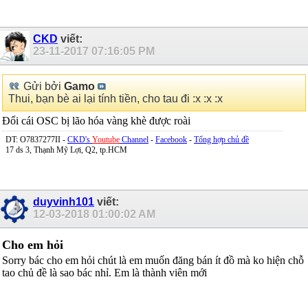
CKD
viết:
23-11-2017
07:16:05 PM
Gửi bởi
Gamo
Thui, bạn bè ai lại tính tiền, cho tau đi :x :x :x
Đổi cái OSC bị lão hóa vàng khè được roài
DT: O7837277II -
CKD's
Youtube
Channel
-
Facebook
-
Tổng hợp chủ đề
17 ds 3, Thạnh Mỹ Lợi, Q2, tp.HCM
duyvinh101
viết:
12-03-2018
01:00:02 AM
Cho em hỏi
Sorry bác cho em hỏi chút là em muốn đăng bán ít đồ mà ko hiện chỗ
tao chủ đề là sao bác nhỉ. Em là thành viên mới