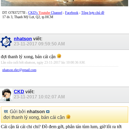
DT: O7837277II -
CKD's
Youtube
Channel
-
Facebook
-
Tổng hợp chủ đề
17 ds 3, Thạnh Mỹ Lợi, Q2, tp.HCM
nhatson
viết:
23-11-2017
09:59:50 AM
đợi thanh lý xong, bán cái cận
Lần sửa cuối bởi nhatson, ngày 23-11-2017 lúc
10:00:36 AM
.
nhatson.elec@gmail.com
CKD
viết:
23-11-2017
10:02:07 AM
Gửi bởi
nhatson
đợi thanh lý xong, bán cái cận
Cái cận là cái chi chi? Đồ đem gởi, phân tán tùm lum, giờ lôi ra tới