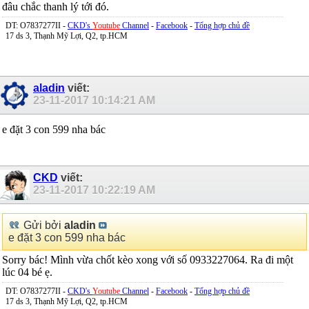
đâu chắc thanh lý tới đó.
DT: O7837277II -
CKD's
Youtube
Channel
-
Facebook
-
Tổng hợp chủ đề
17 ds 3, Thạnh Mỹ Lợi, Q2, tp.HCM
aladin
viết:
23-11-2017
10:14:21 AM
e đặt 3 con 599 nha bác
CKD
viết:
23-11-2017
10:22:19 AM
Gửi bởi
aladin
e đặt 3 con 599 nha bác
Sorry bác! Mình vừa chốt kèo xong với số 0933227064. Ra đi một
lúc 04 bé ẹ.
DT: O7837277II -
CKD's
Youtube
Channel
-
Facebook
-
Tổng hợp chủ đề
17 ds 3, Thạnh Mỹ Lợi, Q2, tp.HCM