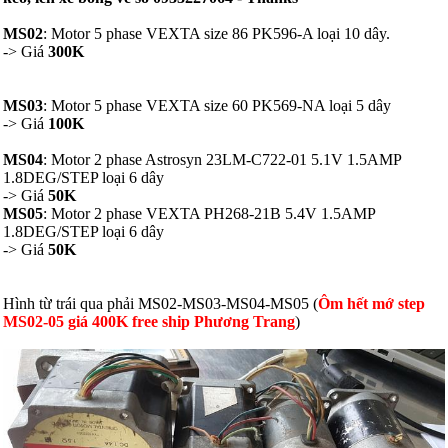
MS02
: Motor 5 phase VEXTA size 86 PK596-A loại 10 dây.
-> Giá
300K
MS03
: Motor 5 phase VEXTA size 60 PK569-NA loại 5 dây
-> Giá
100K
MS04
: Motor 2 phase Astrosyn 23LM-C722-01 5.1V 1.5AMP
1.8DEG/STEP loại 6 dây
-> Giá
50K
MS05
: Motor 2 phase VEXTA PH268-21B 5.4V 1.5AMP
1.8DEG/STEP loại 6 dây
-> Giá
50K
Hình từ trái qua phải MS02-MS03-MS04-MS05 (
Ôm hết mớ step
MS02-05 giá 400K free ship Phương Trang
)