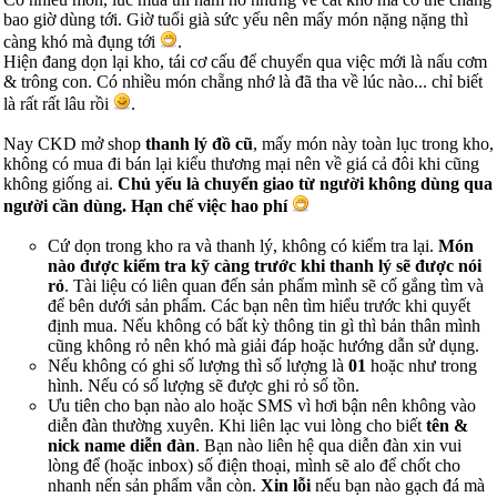
bao giờ dùng tới. Giờ tuổi già sức yếu nên mấy món nặng nặng thì
càng khó mà đụng tới
.
Hiện đang dọn lại kho, tái cơ cấu để chuyển qua việc mới là nấu cơm
& trông con. Có nhiều món chẵng nhớ là đã tha về lúc nào... chỉ biết
là rất rất lâu rồi
.
Nay CKD mở shop
thanh lý đồ cũ
, mấy món này toàn lục trong kho,
không có mua đi bán lại kiểu thương mại nên về giá cả đôi khi cũng
không giống ai.
Chủ yếu là chuyển giao từ người không dùng qua
người cần dùng. Hạn chế việc hao phí
Cứ dọn trong kho ra và thanh lý, không có kiểm tra lại.
Món
nào được kiểm tra kỹ càng trước khi thanh lý sẽ được nói
rỏ
. Tài liệu có liên quan đến sản phẩm mình sẽ cố gắng tìm và
để bên dưới sản phẩm. Các bạn nên tìm hiểu trước khi quyết
định mua. Nếu không có bất kỳ thông tin gì thì bản thân mình
cũng không rỏ nên khó mà giải đáp hoặc hướng dẫn sử dụng.
Nếu không có ghi số lượng thì số lượng là
01
hoặc như trong
hình. Nếu có số lượng sẽ được ghi rỏ số tồn.
Ưu tiên cho bạn nào alo hoặc SMS vì hơi bận nên không vào
diễn đàn thường xuyên. Khi liên lạc vui lòng cho biết
tên &
nick name diễn đàn
. Bạn nào liên hệ qua diễn đàn xin vui
lòng để (hoặc inbox) số điện thoại, mình sẽ alo để chốt cho
nhanh nến sản phẩm vẫn còn.
Xin lỗi
nếu bạn nào gạch đá mà