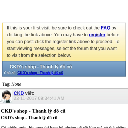
If this is your first visit, be sure to check out the
FAQ
by
clicking the link above. You may have to
register
before
you can post: click the register link above to proceed. To
start viewing messages, select the forum that you want
to visit from the selection below.
CKD's shop - Thanh lý đồ cũ
Chủ đề:
CKD's shop - Thanh lý đồ cũ
Tag:
None
CKD
viết:
23-11-2017
09:34:41 AM
CKD's shop - Thanh lý đồ cũ
CKD's shop - Thanh lý đồ cũ
Có nhiều món, lúc mua thì ham hố nhưng về cất kho mà có thể chẵng