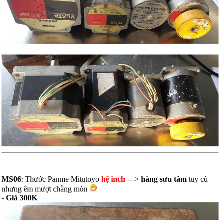
MS06
: Thước Panme Mitutoyo
hệ inch
--->
hàng sưu tầm
tuy cũ
nhưng êm mượt chẵng mòn
-
Giá 300K