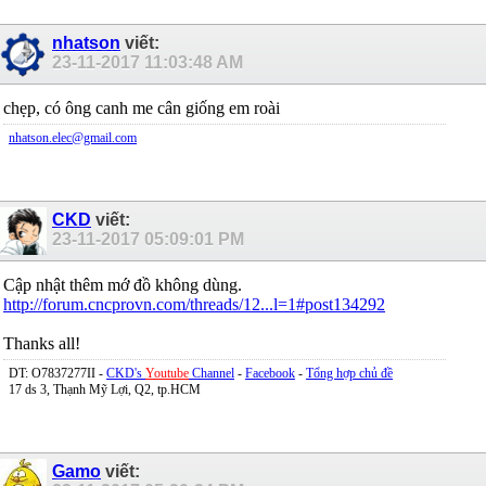
nhatson
viết:
23-11-2017
11:03:48 AM
chẹp, có ông canh me cân giống em roài
nhatson.elec@gmail.com
CKD
viết:
23-11-2017
05:09:01 PM
Cập nhật thêm mớ đồ không dùng.
http://forum.cncprovn.com/threads/12...l=1#post134292
Thanks all!
DT: O7837277II -
CKD's
Youtube
Channel
-
Facebook
-
Tổng hợp chủ đề
17 ds 3, Thạnh Mỹ Lợi, Q2, tp.HCM
Gamo
viết: