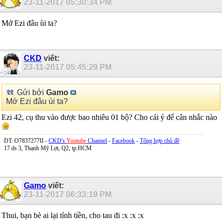
23-11-2017
05:30:34 PM
Mớ Ezi đâu ùi ta?
CKD
viết:
23-11-2017
05:45:29 PM
Gửi bởi
Gamo
Mớ Ezi đâu ùi ta?
Ezi 42, cụ thu vào được bao nhiêu 01 bộ? Cho cái ý để cân nhắc nào
DT: O7837277II -
CKD's
Youtube
Channel
-
Facebook
-
Tổng hợp chủ đề
17 ds 3, Thạnh Mỹ Lợi, Q2, tp.HCM
Gamo
viết:
23-11-2017
06:33:19 PM
Thui, bạn bè ai lại tính tiền, cho tau đi :x :x :x