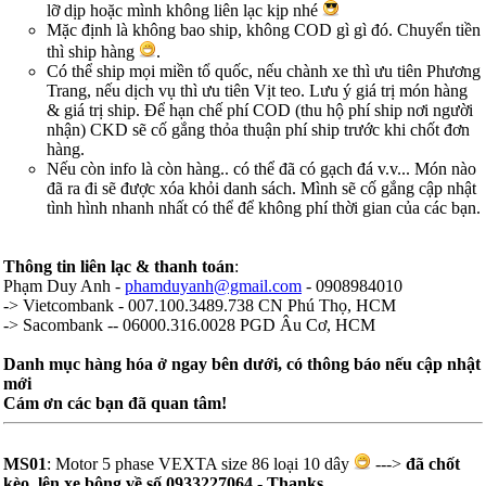
lỡ dịp hoặc mình không liên lạc kịp nhé
Mặc định là không bao ship, không COD gì gì đó. Chuyển tiền
thì ship hàng
.
Có thể ship mọi miền tổ quốc, nếu chành xe thì ưu tiên Phương
Trang, nếu dịch vụ thì ưu tiên Vịt teo. Lưu ý giá trị món hàng
& giá trị ship. Để hạn chế phí COD (thu hộ phí ship nơi người
nhận) CKD sẽ cố gắng thỏa thuận phí ship trước khi chốt đơn
hàng.
Nếu còn info là còn hàng.. có thể đã có gạch đá v.v... Món nào
đã ra đi sẽ được xóa khỏi danh sách. Mình sẽ cố gắng cập nhật
tình hình nhanh nhất có thể để không phí thời gian của các bạn.
Thông tin liên lạc & thanh toán
:
Phạm Duy Anh -
phamduyanh@gmail.com
- 0908984010
-> Vietcombank - 007.100.3489.738 CN Phú Thọ, HCM
-> Sacombank -- 06000.316.0028 PGD Âu Cơ, HCM
Danh mục hàng hóa ở ngay bên dưới, có thông báo nếu cập nhật
mới
Cám ơn các bạn đã quan tâm!
MS01
: Motor 5 phase VEXTA size 86 loại 10 dây
--->
đã chốt
kèo, lên xe bông về số 0933227064 - Thanks