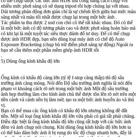
có thể chụp được các bức ảnh HDR thủ công bằng cách chụp với
nhiều mức phơi sáng có sử dụng tripod rồi hợp chúng lại với nhau.
Dải tương phản động đơn giản chỉ là sự chênh lệch giữa hai mức màu
sáng nhất và màu tối nhất được chụp lại trong một bức ảnh .
Tác phẩm ta thu được 2 usd con chó có thể rất khác nhau. Đó có thể
là một bức ảnh có độ tương phản cao và được phơi sáng hoàn hảo mà
có khi lại là một tuyệt tác siêu thực đánh đố tư duy. Để có thể chụp
được ảnh HDR đẹp, bạn nên dùng loại máy ảnh có chế độ Auto
Exposure Bracketing (chụp bù trừ điểm phơi sáng tự động) Ngoài ra
bạn sẽ cần thêm một phần mềm ghép ảnh HDR tốt
.
5) Dùng ống kính khẩu độ lớn
Ống kính có khẩu độ càng lớn (tỷ lệ f-stop càng thấp) thì độ sâu
trường ảnh càng mỏng. Nói đến Độ sâu trường ảnh nghĩa là nói đến
phạm vi khoảng cách rõ nét trong một bức ảnh Một độ sâu trường
ảnh hẹp thường làm cho hình ảnh chủ thể được tôn lên rõ nét trên một
tiền cảnh và cảnh nền bị làm mờ, tạo ra một bức ảnh huyền ảo và thú
vị.
Bạn có thể mua các ống kính có khẩu độ lớn nhưng không đề đắt
tiền. Một số loại ống kính khẩu độ lớn vừa phải có giá rất phải chăng.
Điều đặc biệt là ống kính khẩu độ lớn cũng rất hợp với các bức ảnh
đêm và ảnh chụp nói chung. Khi dùng ống kính khẩu độ lớn hơn ta
có thể bảo đảm bức ảnh ít bị rung do tốc độ chụp nhanh hơn, đây là