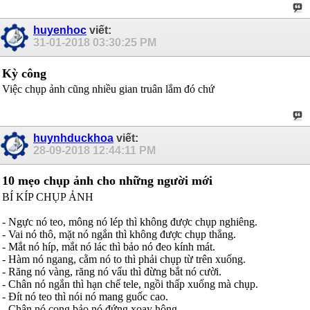
huyenhoc
viết:
31-01-2018
03:30:25 PM
Kỳ công
Việc chụp ảnh cũng nhiều gian truân lắm đó chứ
huynhduckhoa
viết:
28-09-2018
12:44:11 PM
10 mẹo chụp ảnh cho những người mới
BÍ KÍP CHỤP ẢNH
- Ngực nó teo, mông nó lép thì không được chụp nghiêng.
- Vai nó thô, mặt nó ngắn thì không được chụp thẳng.
- Mắt nó híp, mắt nó lác thì bảo nó đeo kính mát.
- Hàm nó ngang, cằm nó to thì phải chụp từ trên xuống.
- Răng nó vàng, răng nó vẩu thì đừng bắt nó cười.
- Chân nó ngắn thì hạn chế tele, ngồi thấp xuống mà chụp.
- Đít nó teo thì nói nó mang guốc cao.
- Chân nó cong bảo nó đứng xoay hông.