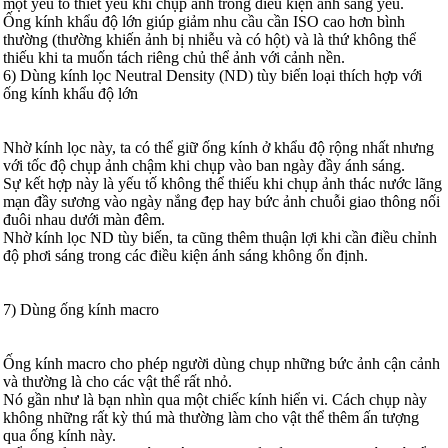
một yếu tố thiết yếu khi chụp ảnh trong điều kiện ánh sáng yếu.
Ống kính khẩu độ lớn giúp giảm nhu cầu cần ISO cao hơn bình
thường (thường khiến ảnh bị nhiễu và có hột) và là thứ không thể
thiếu khi ta muốn tách riêng chủ thể ảnh với cảnh nền.
6) Dùng kính lọc Neutral Density (ND) tùy biến loại thích hợp với
ống kính khẩu độ lớn
Nhờ kính lọc này, ta có thể giữ ống kính ở khẩu độ rộng nhất nhưng
với tốc độ chụp ảnh chậm khi chụp vào ban ngày đầy ánh sáng.
Sự kết hợp này là yếu tố không thể thiếu khi chụp ảnh thác nước lãng
mạn đầy sương vào ngày nắng đẹp hay bức ảnh chuỗi giao thông nối
đuôi nhau dưới màn đêm.
Nhờ kính lọc ND tùy biến, ta cũng thêm thuận lợi khi cần điều chỉnh
độ phơi sáng trong các điều kiện ánh sáng không ổn định.
7) Dùng ống kính macro
Ống kính macro cho phép người dùng chụp những bức ảnh cận cảnh
và thường là cho các vật thể rất nhỏ.
Nó gần như là bạn nhìn qua một chiếc kính hiển vi. Cách chụp này
không những rất kỳ thú mà thường làm cho vật thể thêm ấn tượng
qua ống kính này.