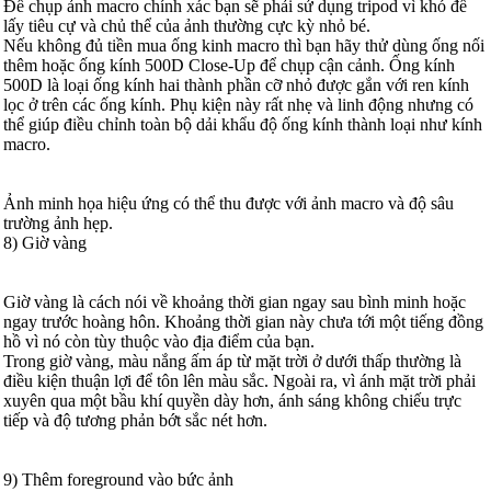
Để chụp ảnh macro chính xác bạn sẽ phải sử dụng tripod vì khó để
lấy tiêu cự và chủ thể của ảnh thường cực kỳ nhỏ bé.
Nếu không đủ tiền mua ống kinh macro thì bạn hãy thử dùng ống nối
thêm hoặc ống kính 500D Close-Up để chụp cận cảnh. Ống kính
500D là loại ống kính hai thành phần cỡ nhỏ được gắn với ren kính
lọc ở trên các ống kính. Phụ kiện này rất nhẹ và linh động nhưng có
thể giúp điều chỉnh toàn bộ dải khẩu độ ống kính thành loại như kính
macro.
Ảnh minh họa hiệu ứng có thể thu được với ảnh macro và độ sâu
trường ảnh hẹp.
8) Giờ vàng
Giờ vàng là cách nói về khoảng thời gian ngay sau bình minh hoặc
ngay trước hoàng hôn. Khoảng thời gian này chưa tới một tiếng đồng
hồ vì nó còn tùy thuộc vào địa điểm của bạn.
Trong giờ vàng, màu nắng ấm áp từ mặt trời ở dưới thấp thường là
điều kiện thuận lợi để tôn lên màu sắc. Ngoài ra, vì ánh mặt trời phải
xuyên qua một bầu khí quyền dày hơn, ánh sáng không chiếu trực
tiếp và độ tương phản bớt sắc nét hơn.
9) Thêm foreground vào bức ảnh