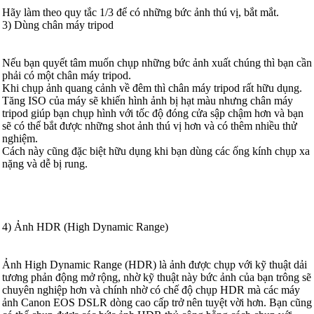
Hãy làm theo quy tắc 1/3 để có những bức ảnh thú vị, bắt mắt.
3) Dùng chân máy tripod
Nếu bạn quyết tâm muốn chụp những bức ảnh xuất chúng thì bạn cần
phải có một chân máy tripod.
Khi chụp ảnh quang cảnh về đêm thì chân máy tripod rất hữu dụng.
Tăng ISO của máy sẽ khiến hình ảnh bị hạt màu nhưng chân máy
tripod giúp bạn chụp hình với tốc độ đóng cửa sập chậm hơn và bạn
sẽ có thể bắt được những shot ảnh thú vị hơn và có thêm nhiều thử
nghiệm.
Cách này cũng đặc biệt hữu dụng khi bạn dùng các ống kính chụp xa
nặng và dễ bị rung.
4) Ảnh HDR (High Dynamic Range)
Ảnh High Dynamic Range (HDR) là ảnh được chụp với kỹ thuật dải
tương phản động mở rộng, nhờ kỹ thuật này bức ảnh của bạn trông sẽ
chuyên nghiệp hơn và chính nhờ có chế độ chụp HDR mà các máy
ảnh Canon EOS DSLR dòng cao cấp trở nên tuyệt vời hơn. Bạn cũng