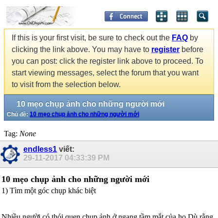
If this is your first visit, be sure to check out the
FAQ
by
clicking the link above. You may have to
register
before
you can post: click the register link above to proceed. To
start viewing messages, select the forum that you want
to visit from the selection below.
10 mẹo chụp ảnh cho những người mới
Chủ đề:
10 mẹo chụp ảnh cho những người mới
Tag:
None
endless1
viết:
29-11-2017
04:33:39 PM
10 mẹo chụp ảnh cho những người mới
1) Tìm một góc chụp khác biệt
Nhiều người có thói quen chụp ảnh ở ngang tầm mắt của họ.Dù rằng