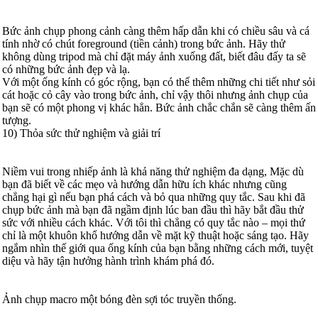
Bức ảnh chụp phong cảnh càng thêm hấp dẫn khi có chiều sâu và cá
tính nhờ có chút foreground (tiền cảnh) trong bức ảnh. Hãy thử
không dùng tripod mà chỉ đặt máy ảnh xuống đất, biết đâu đấy ta sẽ
có những bức ảnh đẹp và lạ.
Với một ống kính có góc rộng, bạn có thể thêm những chi tiết như sỏi
cát hoặc cỏ cây vào trong bức ảnh, chỉ vậy thôi nhưng ảnh chụp của
bạn sẽ có một phong vị khác hẳn. Bức ảnh chắc chắn sẽ càng thêm ấn
tượng.
10) Thỏa sức thử nghiệm và giải trí
Niềm vui trong nhiếp ảnh là khả năng thử nghiệm đa dạng, Mặc dù
bạn đã biết về các mẹo và hướng dẫn hữu ích khác nhưng cũng
chẳng hại gì nếu bạn phá cách và bỏ qua những quy tắc. Sau khi đã
chụp bức ảnh mà bạn đã ngầm định lúc ban đầu thì hãy bắt đầu thử
sức với nhiều cách khác. Với tôi thì chẳng có quy tắc nào – mọi thứ
chỉ là một khuôn khổ hướng dẫn về mặt kỹ thuật hoặc sáng tạo. Hãy
ngắm nhìn thế giới qua ống kính của bạn bằng những cách mới, tuyệt
diệu và hãy tận hưởng hành trình khám phá đó.
Ảnh chụp macro một bóng đèn sợi tóc truyền thống.