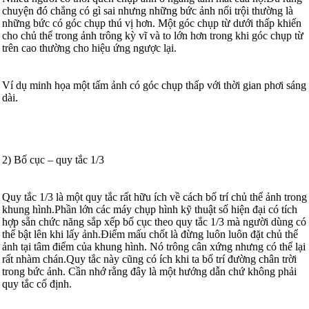
chuyện đó chẳng có gì sai nhưng những bức ảnh nổi trội thường là
những bức có góc chụp thú vị hơn. Một góc chụp từ dưới thấp khiến
cho chủ thể trong ảnh trông kỳ vĩ và to lớn hơn trong khi góc chụp từ
trên cao thường cho hiệu ứng ngược lại.
Ví dụ minh họa một tấm ảnh có góc chụp thấp với thời gian phơi sáng
dài.
2) Bố cục – quy tắc 1/3
Quy tắc 1/3 là một quy tắc rất hữu ích về cách bố trí chủ thể ảnh trong
khung hình.Phần lớn các máy chụp hình kỹ thuật số hiện đại có tích
hợp sẵn chức năng sắp xếp bố cục theo quy tắc 1/3 mà người dùng có
thể bật lên khi lấy ảnh.Điểm mấu chốt là đừng luôn luôn đặt chủ thể
ảnh tại tâm điểm của khung hình. Nó trông cân xứng nhưng có thể lại
rất nhàm chán.Quy tắc này cũng có ích khi ta bố trí đường chân trời
trong bức ảnh. Cần nhớ rằng đây là một hướng dẫn chứ không phải
quy tắc cố định.