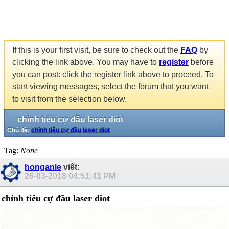
If this is your first visit, be sure to check out the
FAQ
by
clicking the link above. You may have to
register
before
you can post: click the register link above to proceed. To
start viewing messages, select the forum that you want
to visit from the selection below.
chỉnh tiêu cự đầu laser diot
Chủ đề:
chỉnh tiêu cự đầu laser diot
Tag:
None
honganle
viết:
26-03-2018
04:51:41 PM
chỉnh tiêu cự đầu laser diot