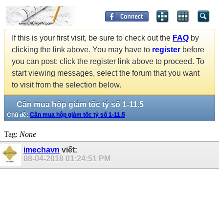
If this is your first visit, be sure to check out the
FAQ
by
clicking the link above. You may have to
register
before
you can post: click the register link above to proceed. To
start viewing messages, select the forum that you want
to visit from the selection below.
Cần mua hộp giảm tốc tỷ số 1-11.5
Chủ đề:
Cần mua hộp giảm tốc tỷ số 1-11.5
Tag:
None
imechavn
viết:
08-04-2018
01:24:51 PM