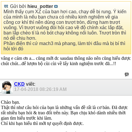
Gửi bởi
hieu_potter
Mình thấy cụm XZ của bạn hơi cao, chạy dễ bị rung. Ý kiến
của mình là nếu bạn chưa có nhiều kinh nghiệm về gia
công cơ khí thì nên dùng con trượt tròn, đừng ham trượt
vuông. Vì trượt vuông đòi hỏi cao về độ chính xác lắp đặt,
bạn lắp chèo tí là nó bót chạy không nổi luôn. Trượt tròn thì
nó dễ chịu hơn.
Phần điện thì cứ mach3 mà phang, làm tới đâu mà bị bí thì
hỏi tới đó
vâng e cám ơn a... cũng mới đc saudau thông não nên cũng hiểu được
chút chút...để lượm bộ cùi cùi về lấy kinh nghiệm trước đã...!!
CKD
viết:
17-04-2018
08:26:19 AM
Chào bạn.
Thật thì như câu hỏi của bạn là những vấn đề rất là cơ bản. Đã được
rất nhiều bạn hỏi & trao đổi trên này. Bạn chịu khó dành nhiều thời
gian tìm hiểu trước khi làm.
Chỉ khi bạn hiểu thì mới tự quyết định được.