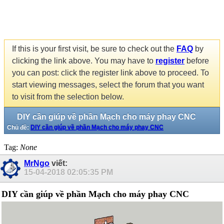
If this is your first visit, be sure to check out the
FAQ
by
clicking the link above. You may have to
register
before
you can post: click the register link above to proceed. To
start viewing messages, select the forum that you want
to visit from the selection below.
DIY cần giúp về phần Mạch cho máy phay CNC
Chủ đề:
DIY cần giúp về phần Mạch cho máy phay CNC
Tag:
None
MrNgo
viết:
15-04-2018
02:05:35 PM
DIY cần giúp về phần Mạch cho máy phay CNC