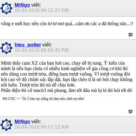
MrNgo
viết:
15-04-2018
09:22:27 PM
vâng e mới học nên còn lơ tơ mơ quá...cám ơn các a đã thông não...!!
hieu_potter
viết:
15-04-2018
09:50:45 PM
Mình thấy cụm XZ của bạn hơi cao, chạy dễ bị rung. Ý kiến của
mình là nếu bạn chưa có nhiều kinh nghiệm về gia công cơ khí thì
nên dùng con trượt tròn, đừng ham trượt vuông. Vì trượt vuông đòi
hỏi cao về độ chính xác lắp đặt, bạn lắp chèo tí là nó bót chạy không
nổi luôn. Trượt tròn thì nó dễ chịu hơn.
Phần điện thì cứ mach3 mà phang, làm tới đâu mà bị bí thì hỏi tới đó
Mê CNC => Từ 2 bàn tay trắng tôi làm nên cảnh nợ nần!
MrNgo
viết:
16-04-2018
08:57:12 AM