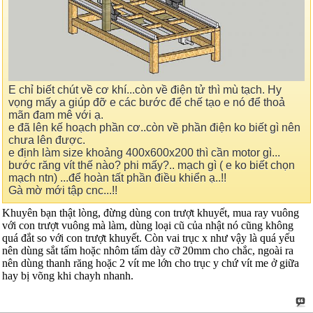
E chỉ biết chút về cơ khí...còn về điện tử thì mù tạch. Hy
vọng mấy a giúp đỡ e các bước để chế tạo e nó để thoả
mãn đam mê với ạ.
e đã lên kế hoạch phần cơ..còn về phần điện ko biết gì nên
chưa lên được.
e định làm size khoảng 400x600x200 thì cần motor gì...
bước răng vít thế nào? phi mấy?.. mạch gì ( e ko biết chọn
mạch ntn) ...để hoàn tất phần điều khiển ạ..!!
Gà mờ mới tập cnc...!!
Khuyên bạn thật lòng, đừng dùng con trượt khuyết, mua ray vuông
với con trượt vuông mà làm, dùng loại cũ của nhật nó cũng không
quá đắt so với con trượt khuyết. Còn vai trục x như vậy là quá yếu
nên dùng sắt tấm hoặc nhôm tấm dày cỡ 20mm cho chắc, ngoài ra
nên dùng thanh răng hoặc 2 vít me lớn cho trục y chứ vít me ở giữa
hay bị võng khi chayh nhanh.