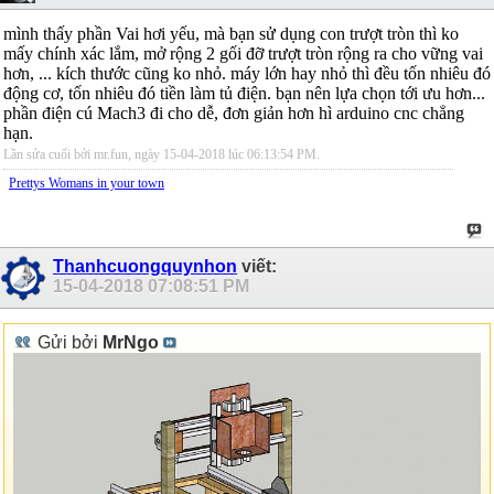
mình thấy phần Vai hơi yếu, mà bạn sử dụng con trượt tròn thì ko
mấy chính xác lắm, mở rộng 2 gối đỡ trượt tròn rộng ra cho vững vai
hơn, ... kích thước cũng ko nhỏ. máy lớn hay nhỏ thì đều tốn nhiêu đó
động cơ, tốn nhiêu đó tiền làm tủ điện. bạn nên lựa chọn tới ưu hơn...
phần điện cú Mach3 đi cho dễ, đơn giản hơn hì arduino cnc chẳng
hạn.
Lần sửa cuối bởi mr.fun, ngày 15-04-2018 lúc
06:13:54 PM
.
Prettys Womans in your town
Thanhcuongquynhon
viết:
15-04-2018
07:08:51 PM
Gửi bởi
MrNgo