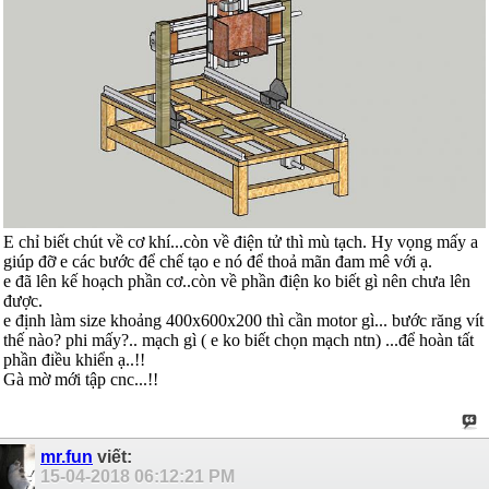
E chỉ biết chút về cơ khí...còn về điện tử thì mù tạch. Hy vọng mấy a
giúp đỡ e các bước để chế tạo e nó để thoả mãn đam mê với ạ.
e đã lên kế hoạch phần cơ..còn về phần điện ko biết gì nên chưa lên
được.
e định làm size khoảng 400x600x200 thì cần motor gì... bước răng vít
thế nào? phi mấy?.. mạch gì ( e ko biết chọn mạch ntn) ...để hoàn tất
phần điều khiển ạ..!!
Gà mờ mới tập cnc...!!
mr.fun
viết:
15-04-2018
06:12:21 PM