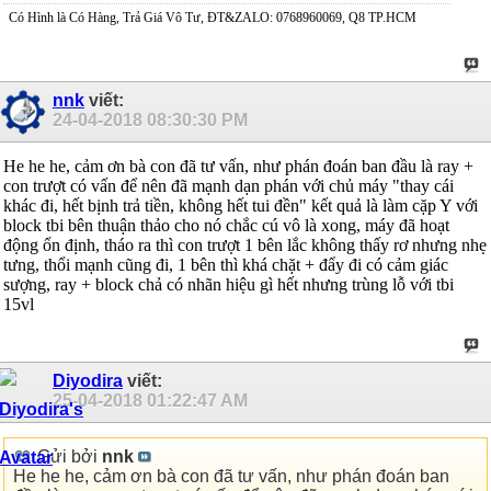
Có Hình là Có Hàng, Trả Giá Vô Tư, ĐT&ZALO: 0768960069, Q8 TP.HCM
nnk
viết:
24-04-2018
08:30:30 PM
He he he, cảm ơn bà con đã tư vấn, như phán đoán ban đầu là ray +
con trượt có vấn để nên đã mạnh dạn phán với chủ máy "thay cái
khác đi, hết bịnh trả tiền, không hết tui đền" kết quả là làm cặp Y với
block tbi bên thuận thảo cho nó chắc cú vô là xong, máy đã hoạt
động ổn định, tháo ra thì con trượt 1 bên lắc không thấy rơ nhưng nhẹ
tưng, thổi mạnh cũng đi, 1 bên thì khá chặt + đẩy đi có cảm giác
sượng, ray + block chả có nhãn hiệu gì hết nhưng trùng lỗ với tbi
15vl
Diyodira
viết:
25-04-2018
01:22:47 AM
Gửi bởi
nnk
He he he, cảm ơn bà con đã tư vấn, như phán đoán ban