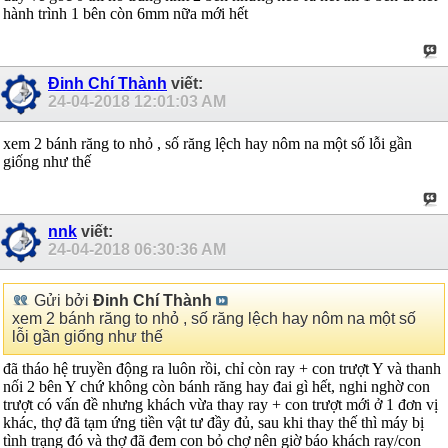
hành trình 1 bên còn 6mm nữa mới hết
Đinh Chí Thành
viết:
24-04-2018
12:01:03 AM
xem 2 bánh răng to nhỏ , số răng lệch hay nôm na một số lỗi gần
giống như thế
nnk
viết:
24-04-2018
06:30:36 AM
Gửi bởi
Đinh Chí Thành
xem 2 bánh răng to nhỏ , số răng lệch hay nôm na một số
lỗi gần giống như thế
đã tháo hệ truyền động ra luôn rồi, chỉ còn ray + con trượt Y và thanh
nối 2 bên Y chứ không còn bánh răng hay đai gì hết, nghi nghờ con
trượt có vấn đề nhưng khách vừa thay ray + con trượt mới ở 1 đơn vị
khác, thợ đã tạm ứng tiền vật tư đầy đủ, sau khi thay thế thì máy bị
tình trạng đó và thợ đã đem con bỏ chợ nên giờ báo khách ray/con