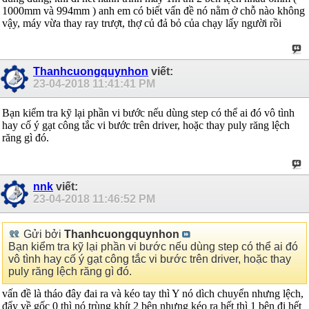
1000mm và 994mm ) anh em có biết vấn đề nó nằm ở chỗ nào không
vậy, máy vừa thay ray trượt, thợ củ đả bỏ của chạy lấy người rồi
Thanhcuongquynhon
viết:
23-04-2018
11:41:41 PM
Bạn kiểm tra kỹ lại phần vi bước nếu dùng step có thể ai đó vô tình
hay cố ý gạt công tắc vi bước trên driver, hoặc thay puly răng lệch
răng gì đó.
nnk
viết:
23-04-2018
11:46:52 PM
Gửi bởi
Thanhcuongquynhon
Bạn kiểm tra kỹ lại phần vi bước nếu dùng step có thể ai đó
vô tình hay cố ý gạt công tắc vi bước trên driver, hoặc thay
puly răng lệch răng gì đó.
vấn đề là tháo đây đai ra và kéo tay thì Y nó dìch chuyển nhưng lệch,
đẩy về gốc 0 thì nó trùng khít 2 bên nhưng kéo ra hết thì 1 bên đi hết