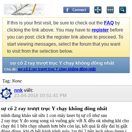
If this is your first visit, be sure to check out the
FAQ
by
clicking the link above. You may have to
register
before
you can post: click the register link above to proceed. To
start viewing messages, select the forum that you want
to visit from the selection below.
sự cố 2 ray trượt trục Y chạy không đồng nhất
Chủ đề:
sự cố 2 ray trượt trục Y chạy không đồng nhất
Tag:
None
nnk
viết:
23-04-2018
10:51:41 PM
sự cố 2 ray trượt trục Y chạy không đồng nhất
mình đang khảo sát sửa 1 con máy laser bị sự cố như sau
2 ray trục Y đo song song và vuông góc với X đều ok nhưng khi cho
chạy thì 1 bên chạy nhanh hơn bên còn lại, kết quả là dây đai bị giật
đùng đùng, khi đi hết hành trình máy 1m thì 2 bên lẹch nhau 6mm (