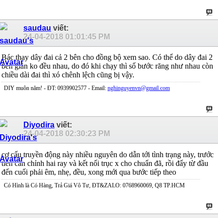
saudau
viết:
24-04-2018
01:01:45 PM
Bác thay dây đai cả 2 bên cho đồng bộ xem sao. Có thể do dây đai 2
bên giản ko đều nhau, do đó khi chạy thì số bước răng như nhau còn
chiều dài đai thì xó chênh lệch cũng bị vậy.
DIY muôn năm! - ĐT: 0939902577 - Email:
nghinguyenvn@gmail.com
Diyodira
viết:
24-04-2018
02:30:23 PM
cơ cấu truyền động này nhiều nguyên do dẫn tới tình trạng này, trước
tiên căn chỉnh hai ray và kết nối trục x cho chuẩn đã, rồi đẩy từ đầu
đến cuối phải êm, nhẹ, đều, xong mới qua bước tiếp theo
Có Hình là Có Hàng, Trả Giá Vô Tư, ĐT&ZALO: 0768960069, Q8 TP.HCM