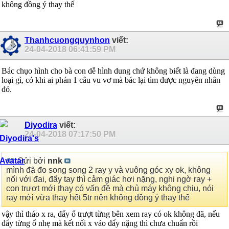
không đồng ý thay thế
Thanhcuongquynhon
viết:
24-04-2018
06:41:59 PM
Bác chụo hình cho bà con dễ hình dung chứ không biết là đang dùng
loại gì, có khi ai phán 1 câu vu vơ mà bác lại tìm được nguyên nhân
đó.
Diyodira
viết:
24-04-2018
07:17:50 PM
Gửi bởi
nnk
mình đã đo song song 2 ray y và vuông góc xy ok, không
nối với đai, đẩy tay thì cảm giác hơi nặng, nghi ngờ ray +
con trượt mới thay có vấn đề mà chủ máy không chịu, nói
ray mới vừa thay hết 5tr nên không đồng ý thay thế
vậy thì tháo x ra, đẩy ổ trượt từng bên xem ray có ok không đã, nếu
đẩy từng ổ nhẹ mà kết nối x váo đẩy nặng thì chưa chuẩn rồi