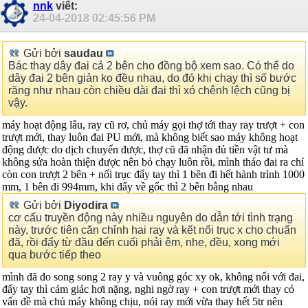
nnk
viết:
24-04-2018
02:45:56 PM
Gửi bởi
saudau
Bác thay dây đai cả 2 bên cho đồng bộ xem sao. Có thể do
dây đai 2 bên giản ko đều nhau, do đó khi chạy thì số bước
răng như nhau còn chiều dài đai thì xó chênh lệch cũng bị
vậy.
máy hoạt động lâu, ray cũ rơ, chủ máy gọi thợ tới thay ray trượt + con
trượt mới, thay luôn đai PU mới, mà không biết sao máy không hoạt
động được do dịch chuyển được, thợ cũ đã nhận đủ tiền vật tư mà
không sửa hoàn thiện được nên bỏ chạy luôn rồi, mình tháo đai ra chỉ
còn con trượt 2 bên + nối trục đẩy tay thì 1 bên đi hết hành trình 1000
mm, 1 bên đi 994mm, khi đẩy về gốc thì 2 bên bằng nhau
Gửi bởi
Diyodira
cơ cấu truyền động này nhiều nguyên do dẫn tới tình trạng
này, trước tiên căn chỉnh hai ray và kết nối trục x cho chuẩn
đã, rồi đẩy từ đầu đến cuối phải êm, nhẹ, đều, xong mới
qua bước tiếp theo
mình đã đo song song 2 ray y và vuông góc xy ok, không nối với đai,
đẩy tay thì cảm giác hơi nặng, nghi ngờ ray + con trượt mới thay có
vấn đề mà chủ máy không chịu, nói ray mới vừa thay hết 5tr nên