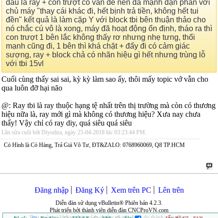
đầu là ray + con trượt có vấn để nên đã mạnh dạn phán với
chủ máy "thay cái khác đi, hết bịnh trả tiền, không hết tui
đền" kết quả là làm cặp Y với block tbi bên thuận thảo cho
nó chắc cú vô là xong, máy đã hoạt động ổn định, tháo ra thì
con trượt 1 bên lắc không thấy rơ nhưng nhẹ tưng, thổi
mạnh cũng đi, 1 bên thì khá chặt + đẩy đi có cảm giác
sượng, ray + block chả có nhãn hiệu gì hết nhưng trùng lỗ
với tbi 15vl
Cuối cùng thấy sai sai, kỳ kỳ làm sao ấy, thôi mấy topic vớ vẫn cho
qua luôn đỡ hại não
@: Ray tbi là ray thuộc hạng tệ nhất trên thị trường mà còn có thương
hiệu nữa là, ray mới gì mà không có thương hiệu? Xưa nay chưa
thấy! Vậy chỉ có ray diy, quá siêu quá siêu
Lần sửa cuối bởi Diyodira, ngày 25-04-2018 lúc
03:23:44 PM
.
Có Hình là Có Hàng, Trả Giá Vô Tư, ĐT&ZALO: 0768960069, Q8 TP.HCM
Đăng nhập
Đăng Ký
Xem trên PC
Lên trên
Diễn đàn sử dụng vBulletin® Phiên bản 4.2.3.
Phát triển bởi thành viên diễn đàn CNCProVN.com
Ban quản trị không chịu trách nhiệm về nội dung do thành viên đăng.