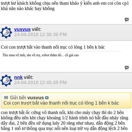
trượt hư khách không chịu nên tham khảo ý kiến anh em coi còn cp1
khả năn nào khác hay không
vusvus
viết:
24-04-2018
12:38:36 PM
Coi con trượt bắt vào thanh nối trục có lỏng 1 bên k bác
Thu mua vệ tinh, tàu vũ trụ, robot thăm dò... cũ giá cao
nnk
viết:
24-04-2018
12:45:49 PM
Gửi bởi
vusvus
Coi con trượt bắt vào thanh nối trục có lỏng 1 bên k bác
con trượt bắt ốc cứng vô thanh nối, khi cho máy chạy thì do 2 bên
không đều nên khi chạy khoảng 1/2 hành trình nó bắt đầu nhảy răng
dây đai, 2 bên đều sử dụng luly 20 răng như nhau, dẫn động 2 bên
bằng 1 mô tơ thông qua trục nối nên loại trừ vụ dẫn động lệch 2 bên