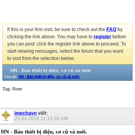
If this is your first visit, be sure to check out the
FAQ
by
clicking the link above. You may have to
register
before
you can post: click the register link above to proceed. To
start viewing messages, select the forum that you want
to visit from the selection below.
HN - Bán thiết bị điện, cơ cũ và mới.
Chủ đề:
HN - Bán thiết bị điện, cơ cũ và mới.
Tag:
None
imechavn
viết:
25-04-2018
11:14:56 AM
HN - Bán thiết bị điện, cơ cũ và mới.