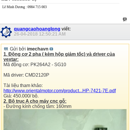
Lê Minh Dương : 0984 715 003
quangcaohoanglong
viết:
26-04-2018
12:50:21 AM
Gửi bởi
imechavn
1. Động cơ 2 pha ( kèm hộp giảm tốc) và driver của
vextar:
Mã động cơ: PK264A2 - SG10
Mã driver: CMD2120P
Tài liệu tham khảo:
http://www.orientalmotor.com/product...HP-7421-7E.pdf
Giá: 450.000/ bộ.
2. Bộ trục A cho máy cnc gỗ:
- Đường kính chống tâm: 160mm