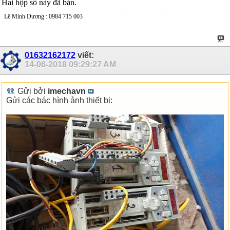
Hai hộp số này đã bán.
Lê Minh Dương : 0984 715 003
01632162172
viết:
14-06-2018
09:29:27 AM
Gửi bởi
imechavn
Gửi các bác hình ảnh thiết bị: