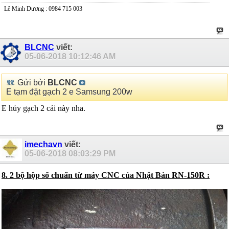
Lê Minh Dương : 0984 715 003
BLCNC
viết:
05-06-2018
10:12:46 AM
Gửi bởi
BLCNC
E tạm đặt gạch 2 e Samsung 200w
E hủy gạch 2 cái này nha.
imechavn
viết:
05-06-2018
08:03:29 PM
8. 2 bộ hộp số chuẩn từ máy CNC của Nhật Bản RN-150R :