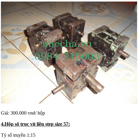
Giá: 300.000 vnd/ hộp
4.Hộp số trục vít liền step size 57:
Tỷ số truyền 1:15