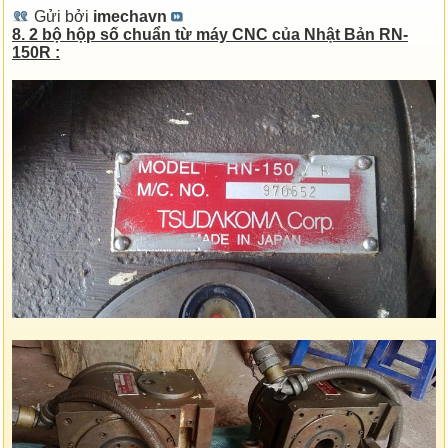
Gửi bởi
imechavn
8. 2 bộ hộp số chuẩn từ máy CNC của Nhật Bản RN-
150R :