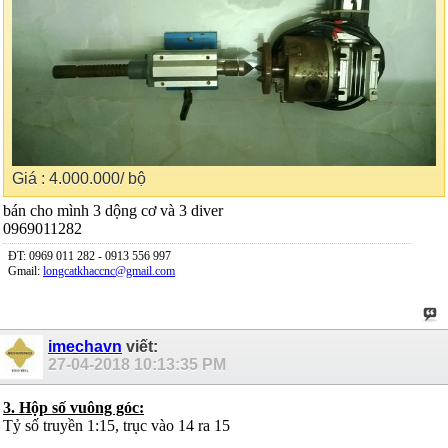
Giá : 4.000.000/ bộ
bán cho mình 3 dộng cơ và 3 diver
0969011282
ĐT: 0969 011 282 - 0913 556 997
Gmail:
longcatkhaccnc@gmail.com
imechavn
viết:
27-04-2018
10:13:35 PM
3. Hộp số vuông góc:
Tỷ số truyền 1:15, trục vào 14 ra 15