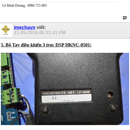
Lê Minh Dương : 0984 715 003
imechavn
viết:
21-05-2018
06:31:41 PM
5. Bộ Tay điều khiển 3 trục DSP HKNC-0501: