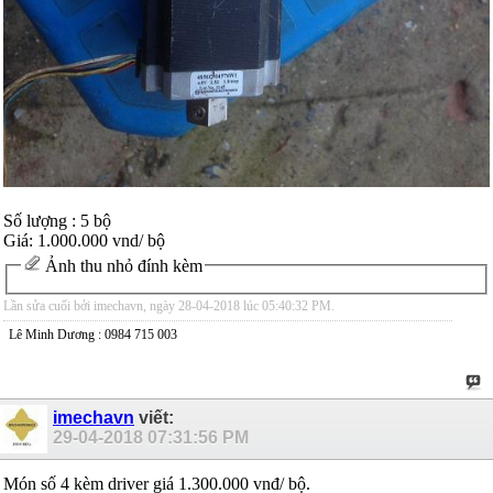
Số lượng : 5 bộ
Giá: 1.000.000 vnd/ bộ
Ảnh thu nhỏ đính kèm
Lần sửa cuối bởi imechavn, ngày 28-04-2018 lúc
05:40:32 PM
.
Lê Minh Dương : 0984 715 003
imechavn
viết:
29-04-2018
07:31:56 PM
Món số 4 kèm driver giá 1.300.000 vnđ/ bộ.