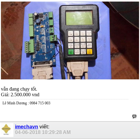
vẫn đang chạy tốt.
Giá: 2.500.000 vnd
Lê Minh Dương : 0984 715 003
imechavn
viết:
04-06-2018
10:29:28 AM