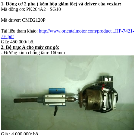
1. Động cơ 2 pha ( kèm hộp giảm tốc) và driver của vextar:
Mã động cơ: PK264A2 - SG10
Mã driver: CMD2120P
Tài liệu tham khảo:
http://www.orientalmotor.com/product...HP-7421-
7E.pdf
Giá: 450.000/ bộ.
2. Bộ trục A cho máy cnc gỗ:
- Đường kính chống tâm: 160mm
Giá : 4.000.000/ bộ