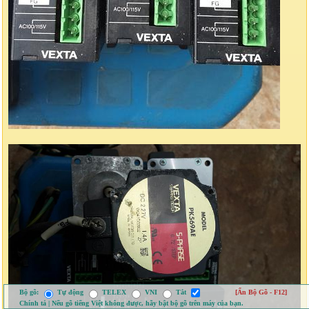
Bộ gõ:
Tự động
TELEX
VNI
Tắt
[Ẩn Bộ Gõ - F12]
Chính tả | Nếu gõ tiếng Việt không được, hãy bật bộ gõ trên máy của bạn.