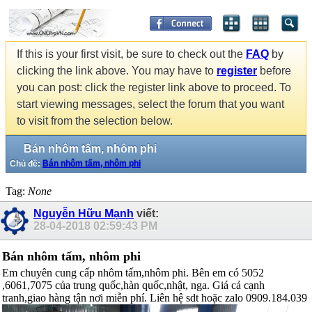
If this is your first visit, be sure to check out the
FAQ
by
clicking the link above. You may have to
register
before
you can post: click the register link above to proceed. To
start viewing messages, select the forum that you want
to visit from the selection below.
Bán nhôm tấm, nhôm phi
Chủ đề:
Bán nhôm tấm, nhôm phi
Tag:
None
Nguyễn Hữu Mạnh
viết:
28-04-2018
02:59:43 PM
Bán nhôm tấm, nhôm phi
Em chuyên cung cấp nhôm tấm,nhôm phi. Bên em có 5052
,6061,7075 của trung quốc,hàn quốc,nhật, nga. Giá cả cạnh
tranh,giao hàng tận nơi miễn phí. Liên hệ sdt hoặc zalo 0909.184.039