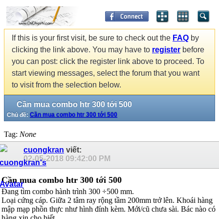
If this is your first visit, be sure to check out the
FAQ
by
clicking the link above. You may have to
register
before
you can post: click the register link above to proceed. To
start viewing messages, select the forum that you want
to visit from the selection below.
Cần mua combo htr 300 tới 500
Chủ đề:
Cần mua combo htr 300 tới 500
Tag:
None
cuongkran
viết:
02-05-2018
09:42:00 PM
Cần mua combo htr 300 tới 500
Đang tìm combo hành trình 300 ÷500 mm.
Loại cứng cáp. Giữa 2 tâm ray rộng tầm 200mm trở lên. Khoái hàng
mập mạp phồn thực như hình đính kèm. Mới/cũ chưa sài. Bác nào có
hàng xin cho biết.