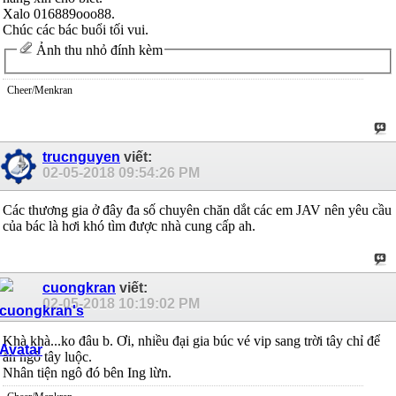
Xalo 016889ooo88.
Chúc các bác buổi tối vui.
Ảnh thu nhỏ đính kèm
Cheer/Menkran
trucnguyen
viết:
02-05-2018
09:54:26 PM
Các thương gia ở đây đa số chuyên chăn dắt các em JAV nên yêu cầu
của bác là hơi khó tìm được nhà cung cấp ah.
cuongkran
viết:
02-05-2018
10:19:02 PM
Khà khà...ko đâu b. Ơi, nhiều đại gia búc vé vip sang trời tây chỉ để
ăn ngô tây luộc.
Nhân tiện ngô đó bên Ing lừn.