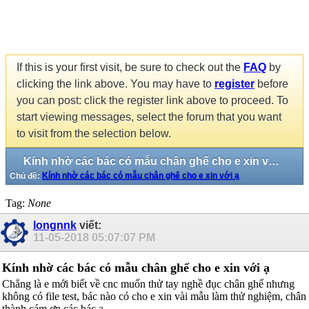
If this is your first visit, be sure to check out the
FAQ
by
clicking the link above. You may have to
register
before
you can post: click the register link above to proceed. To
start viewing messages, select the forum that you want
to visit from the selection below.
Kính nhờ các bác có mẫu chân ghế cho e xin với ạ
Chủ đề:
Kính nhờ các bác có mẫu chân ghế cho e xin với ạ
Tag:
None
longnnk
viết:
11-05-2018
05:07:07 PM
Kính nhờ các bác có mẫu chân ghế cho e xin với ạ
Chẳng là e mới biết về cnc muốn thử tay nghề đục chân ghế nhưng
không có file test, bác nào có cho e xin vài mẫu làm thử nghiệm, chân
thành cám ơn các bác ạ