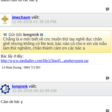
imechavn
viết:
11-05-2018
07:39:19 PM
Gửi bởi
longnnk
Chẳng là e mới biết về cnc muốn thử tay nghề đục chân
ghế nhưng không có file test, bác nào có cho e xin vài mẫu
làm thử nghiệm, chân thành cám ơn các bác ạ
Bác lấy ở đây:
http://www.mediafire.com/file/z5hg45...anghevuong.rar
Lê Minh Dương : 0984 715 003
longnnk
viết:
12-05-2018
08:42:09 AM
Cám ơn bác ạ