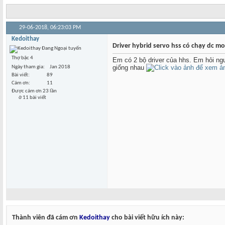
29-06-2018,
06:23:03 PM
Kedoithay
Driver hybrid servo hss có chạy dc m
Thợ bậc 4
Em có 2 bộ driver của hhs. Em hỏi ngu
giống nhau
Ngày tham gia
Jan 2018
Bài viết
89
Cám ơn
11
Được cám ơn 23 lần
ở 11 bài viết
Thành viên đã cám ơn
Kedoithay
cho bài viết hữu ích này: