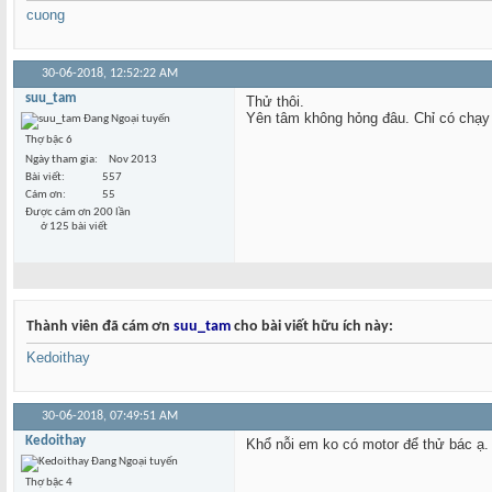
cuong
30-06-2018,
12:52:22 AM
suu_tam
Thử thôi.
Yên tâm không hỏng đâu. Chỉ có chạy
Thợ bậc 6
Ngày tham gia
Nov 2013
Bài viết
557
Cám ơn
55
Được cám ơn 200 lần
ở 125 bài viết
Thành viên đã cám ơn
suu_tam
cho bài viết hữu ích này:
Kedoithay
30-06-2018,
07:49:51 AM
Kedoithay
Khổ nỗi em ko có motor để thử bác ạ. 
Thợ bậc 4