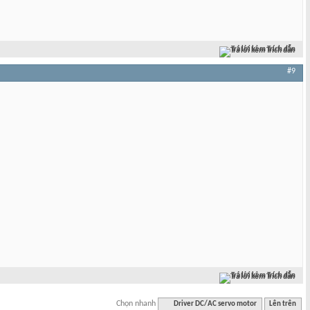
Trả lời kèm Trích dẫn
#9
Trả lời kèm Trích dẫn
Chọn nhanh
Driver DC/AC servo motor
Lên trên