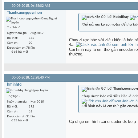
30-06-2018,
08:55:02 AM
Thanhcuongquynhon
Gửi bởi
Kedoithay
Khổ nỗi em ko có motor để thử bác 
Thợ bậc 6
Ngày tham gia
Aug 2017
Bài viết
335
Chạy được bác với điều kiện là bác bắ
Cám ơn
20
4a.
Được cám ơn 78 lần
Cái hình này là em thử gắn encoder 
ở 68 bài viết
thường.
30-06-2018,
12:28:40 PM
hminhtq
Gửi bởi
Thanhcuongquy
Chạy được bác với điều kiện là bá
Thợ bậc 5
Ngày tham gia
Mar 2015
Cái hình này là em thử gắn enco
Bài viết
192
Cám ơn
65
Được cám ơn 31 lần
ở 25 bài viết
Cụ chụp em hình cái encoder dx ko ạ