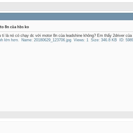
oto 8n của hbs ko
 tí là nó có chạy dc với motor 8n của leadshine không? Em thấy 2driver của