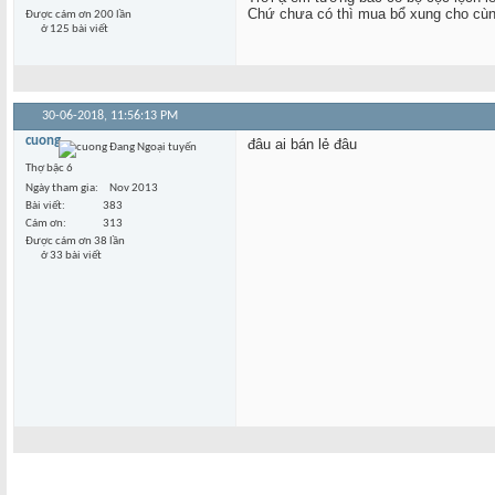
Chứ chưa có thì mua bổ xung cho cùn
Được cám ơn 200 lần
ở 125 bài viết
30-06-2018,
11:56:13 PM
cuong
đâu ai bán lẻ đâu
Thợ bậc 6
Ngày tham gia
Nov 2013
Bài viết
383
Cám ơn
313
Được cám ơn 38 lần
ở 33 bài viết