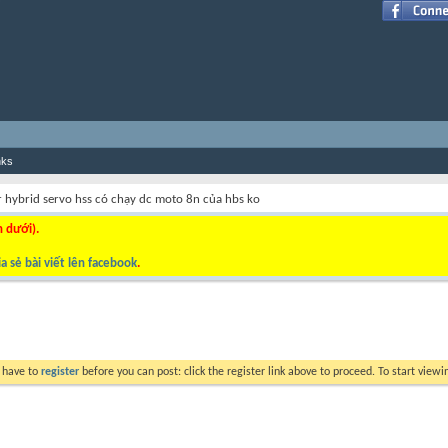
nks
r hybrid servo hss có chạy dc moto 8n của hbs ko
n dưới).
a sẻ bài viết lên facebook
.
y have to
register
before you can post: click the register link above to proceed. To start view