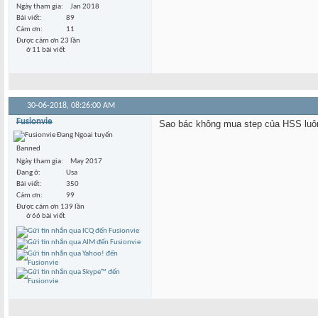
Ngày tham gia
Jan 2018
Bài viết
89
Cám ơn
11
Được cám ơn 23 lần
ở 11 bài viết
30-06-2018,
08:26:00 AM
Fusionvie
Sao bác không mua step của HSS luô
Banned
Ngày tham gia
May 2017
Đang ở
Usa
Bài viết
350
Cám ơn
99
Được cám ơn 139 lần
ở 66 bài viết