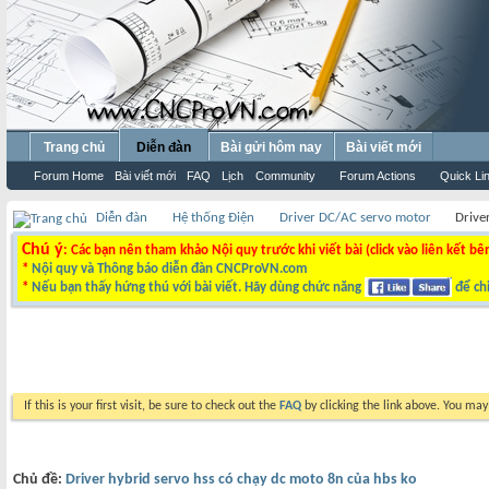
Trang chủ
Diễn đàn
Bài gửi hôm nay
Bài viết mới
Forum Home
Bài viết mới
FAQ
Lịch
Community
Forum Actions
Quick Li
Diễn đàn
Hệ thống Điện
Driver DC/AC servo motor
Drive
Chú ý
: Các bạn nên tham khảo Nội quy trước khi viết bài (click vào liên kết bê
*
Nội quy và Thông báo diễn đàn CNCProVN.com
*
Nếu bạn thấy hứng thú với bài viết. Hãy dùng chức năng
để chi
If this is your first visit, be sure to check out the
FAQ
by clicking the link above. You ma
Chủ đề:
Driver hybrid servo hss có chạy dc moto 8n của hbs ko