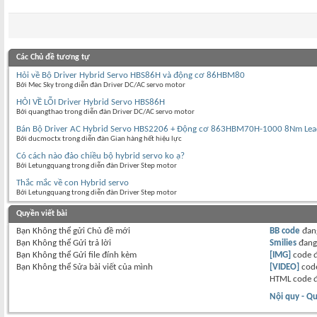
Các Chủ đề tương tự
Hỏi về Bộ Driver Hybrid Servo HBS86H và động cơ 86HBM80
Bởi Mec Sky trong diễn đàn Driver DC/AC servo motor
HỎI VỀ LỖI Driver Hybrid Servo HBS86H
Bởi quangthao trong diễn đàn Driver DC/AC servo motor
Bán Bộ Driver AC Hybrid Servo HBS2206 + Động cơ 863HBM70H-1000 8Nm Lea
Bởi ducmoctx trong diễn đàn Gian hàng hết hiệu lực
Có cách nào đảo chiều bộ hybrid servo ko ạ?
Bởi Letungquang trong diễn đàn Driver Step motor
Thắc mắc về con Hybrid servo
Bởi Letungquang trong diễn đàn Driver Step motor
Quyền viết bài
Bạn
Không thể
gửi Chủ đề mới
BB code
đan
Bạn
Không thể
Gửi trả lời
Smilies
đan
Bạn
Không thể
Gửi file đính kèm
[IMG]
code 
Bạn
Không thể
Sửa bài viết của mình
[VIDEO]
code
HTML code 
Nội quy - Qu