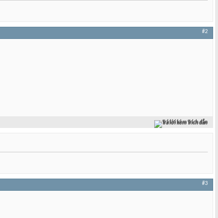
#2
Trả lời kèm Trích dẫn
#3