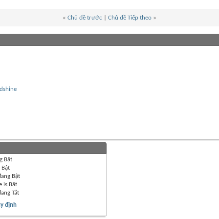
«
Chủ đề trước
|
Chủ đề Tiếp theo
»
dshine
g
Bật
g
Bật
đang
Bật
 is
Bật
đang
Tắt
y định