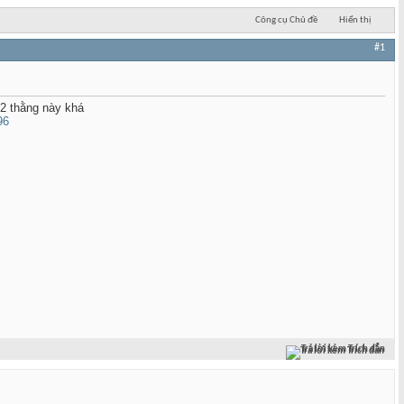
Công cụ Chủ đề
Hiển thị
#1
 2 thằng này khá
Trả lời kèm Trích dẫn