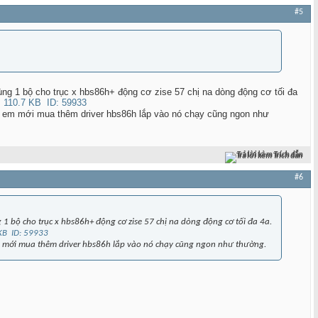
#5
ùng 1 bộ cho trục x hbs86h+ động cơ zise 57 chị na dòng động cơ tối đa
n em mới mua thêm driver hbs86h lắp vào nó chạy cũng ngon như
Trả lời kèm Trích dẫn
#6
 1 bộ cho trục x hbs86h+ động cơ zise 57 chị na dòng động cơ tối đa 4a.
m mới mua thêm driver hbs86h lắp vào nó chạy cũng ngon như thường.