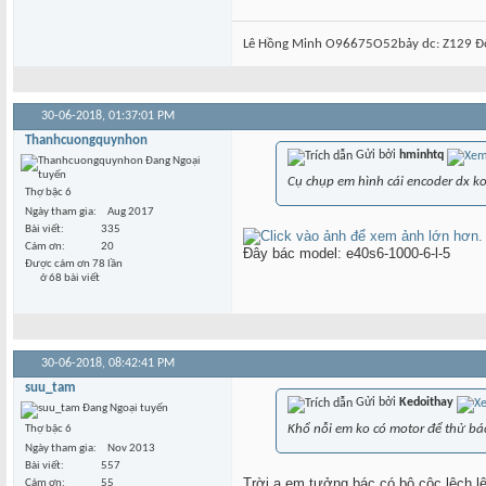
Lê Hồng Minh O96675O52bảy dc: Z129 Độ
30-06-2018,
01:37:01 PM
Thanhcuongquynhon
Gửi bởi
hminhtq
Cụ chụp em hình cái encoder dx ko
Thợ bậc 6
Ngày tham gia
Aug 2017
Bài viết
335
Cám ơn
20
Đây bác model: e40s6-1000-6-l-5
Được cám ơn 78 lần
ở 68 bài viết
30-06-2018,
08:42:41 PM
suu_tam
Gửi bởi
Kedoithay
Khổ nỗi em ko có motor để thử bác 
Thợ bậc 6
Ngày tham gia
Nov 2013
Bài viết
557
Trời ạ em tưởng bác có bộ cộc lệch lê
Cám ơn
55