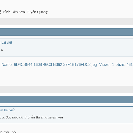
i Bình- Yên Sơn- Tuyên Quang
 ạ
ạ. Bác nào đã thử rồi thì chia sẻ em với
n mởi hỏi.