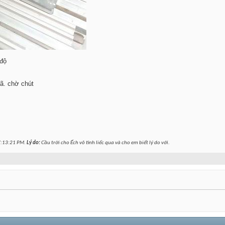
 độ
đã. chờ chút
:13:21 PM
.
Lý do:
Cầu trời cho Ếch vô tình liếc qua và cho em biết lý do với.