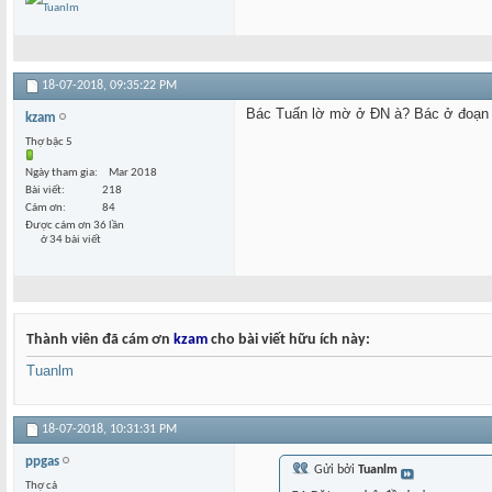
18-07-2018,
09:35:22 PM
Bác Tuấn lờ mờ ở ĐN à? Bác ở đoạn 
kzam
Thợ bậc 5
Ngày tham gia
Mar 2018
Bài viết
218
Cám ơn
84
Được cám ơn 36 lần
ở 34 bài viết
Thành viên đã cám ơn
kzam
cho bài viết hữu ích này:
Tuanlm
18-07-2018,
10:31:31 PM
ppgas
Gửi bởi
Tuanlm
Thợ cả