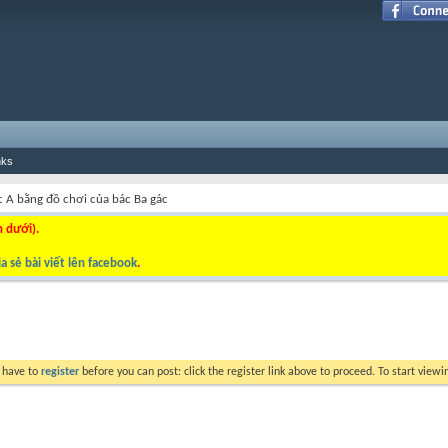
nks
c A bằng đồ chơi của bác Ba gác
n dưới).
a sẻ bài viết lên facebook
.
y have to
register
before you can post: click the register link above to proceed. To start view