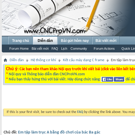
Trang chủ
Diễn đàn
Bài gửi hôm nay
Bài viết mới
Forum Home
Bài viết mới
FAQ
Lịch
Community
Forum Actions
Quick Li
Diễn đàn
Hệ thống cơ khí
Kết cấu máy dạng C frame
Em tập làm trụ
Chú ý
: Các bạn nên tham khảo Nội quy trước khi viết bài (click vào liên kết bê
*
Nội quy và Thông báo diễn đàn CNCProVN.com
*
Nếu bạn thấy hứng thú với bài viết. Hãy dùng chức năng
để chi
If this is your first visit, be sure to check out the
FAQ
by clicking the link above. You ma
Chủ đề:
Em tập làm trục A bằng đồ chơi của bác Ba gác