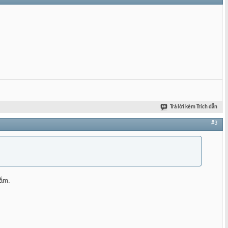
Trả lời kèm Trích dẫn
#3
lắm.