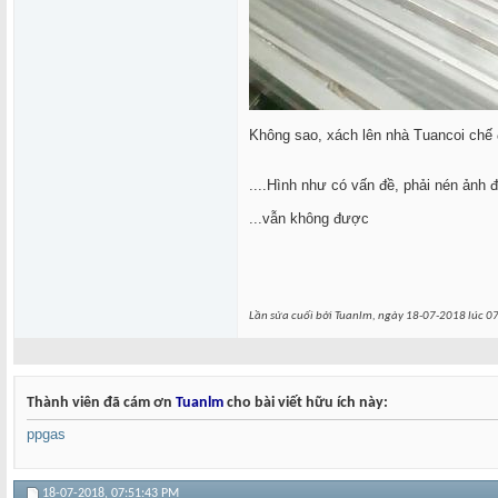
Không sao, xách lên nhà Tuancoi chế
....Hình như có vấn đề, phải nén ảnh 
...vẫn không được
Lần sửa cuối bởi Tuanlm, ngày 18-07-2018 lúc
07
Thành viên đã cám ơn
Tuanlm
cho bài viết hữu ích này:
ppgas
18-07-2018,
07:51:43 PM