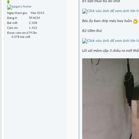
B1 Đặt mua bộ đồ chơi
Ngày tham gia
Mar 2014
Đang ở
TP.HCM
Bác ấy bao ship máy bay luôn
Bài viết
2,508
Cám ơn
1,422
B2 Ướm thử
Được cám ơn 679 lần
ở 378 bài viết
Lôi cái mâm cặp 3 chấu ra mới thấy