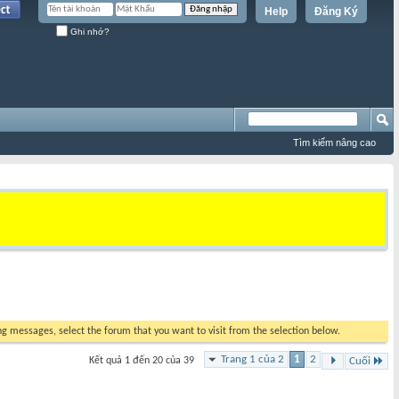
Help
Đăng Ký
Ghi nhớ?
Tìm kiếm nâng cao
ing messages, select the forum that you want to visit from the selection below.
Trang 1 của 2
1
2
Kết quả 1 đến 20 của 39
Cuối