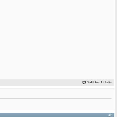
Trả lời kèm Trích dẫn
#2