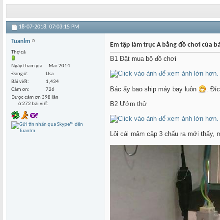
18-07-2018,
07:03:15 PM
Tuanlm
Em tập làm trục A bằng đồ chơi của b
Thợ cả
B1 Đặt mua bộ đồ chơi
Ngày tham gia
Mar 2014
Đang ở
Usa
Bài viết
1,434
Bác ấy bao ship máy bay luôn
. Đí
Cám ơn
726
Được cám ơn 398 lần
B2 Ướm thử
ở 272 bài viết
Lôi cái mâm cặp 3 chấu ra mới thấy, mị