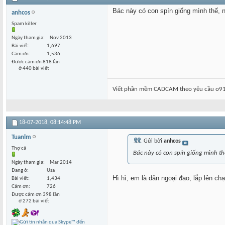
Bác này có con spín giống mình thế, 
anhcos
Spam killer
Ngày tham gia
Nov 2013
Bài viết
1,697
Cám ơn
1,536
Được cám ơn 818 lần
ở 440 bài viết
Viết phần mềm CADCAM theo yêu cầu o91
18-07-2018,
08:14:48 PM
Tuanlm
Gửi bởi
anhcos
Thợ cả
Bác này có con spín giống mình th
Ngày tham gia
Mar 2014
Đang ở
Usa
Hì hì, em là dân ngoại đạo, lắp lên ch
Bài viết
1,434
Cám ơn
726
Được cám ơn 398 lần
ở 272 bài viết