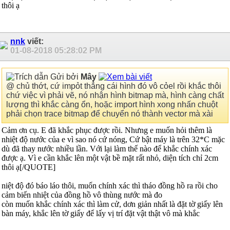
thôi ạ
nnk
viết:
01-08-2018
05:28:02 PM
Gửi bởi
Mây
@ chủ thớt, cứ impỏt thẳng cái hình đó vô cỏel rồi khắc thôi
chứ việc vì phải vẽ, nó nhận hình bitmap mà, hình càng chất
lượng thì khắc càng ổn, hoặc import hình xong nhấn chuột
phải chọn trace bitmap để chuyển nó thành vector mà xài
Cảm ơn cụ. E đã khắc phục được rồi. Nhưng e muốn hỏi thêm là
nhiệt độ nước của e vì sao nó cứ nóng, Cứ bật máy là trên 32*C mặc
dù đã thay nước nhiều lần. Với lại làm thế nào để khắc chính xác
được ạ. Vì e cần khắc lên một vật bề mặt rất nhỏ, diện tích chỉ 2cm
thôi ạ
[/QUOTE]
niệt độ đó báo láo thôi, muốn chính xác thì tháo đồng hồ ra rồi cho
cảm biến nhiệt của đồng hồ vô thùng nước mà đo
còn muốn khắc chính xác thì làm cử, dơn giản nhất là đặt tờ giấy lên
bàn máy, khắc lên tờ giấy để lấy vị trí đặt vật thật vô mà khắc