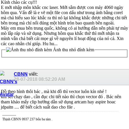
Kính chào các cụ!!!
E mới nhập môn khắc cnc laser. Mới sắm được con máy 4060 ngày
hôm qua. Vấn đề là e vẽ một file con dấu như trong ảnh bằng corel
mà chả hiểu sao lúc khắc ra thì nó lại không khắc được những chi tiết
bên trong mà chỉ nổi đúng một hình tròn bao quanh bên ngoài.
Máy em mua bên trung quốc, không có ai hướng dẫn nên phải tự mày
mò lắp ráp và sử dụng. Nhưng hôm qua khắc thử thì mới nhận ra
mình vẫn chả biết cái mọe gì về nguyên lí hoạt động của nó cả. Xin
các cao nhân chỉ giúp. Hu hu...
Ảnh thu nhỏ đính kèm
CBNN
viết:
28-07-2018
08:52:20 AM
Đồ theo hình thôi bác , mà khi đồ thì vector luôn kín nhé !
khi set chạy dao , cần đục chi tiết nào thì chọn vector đó . Bác nên
tham khảo mấy clip hướng dẫn sử dụng artcam hay aspire hoac
jdpaitn .... để biết cách suất dao cho file .
------------
Thịnh CBNN 0937 237 bốn ba tám .