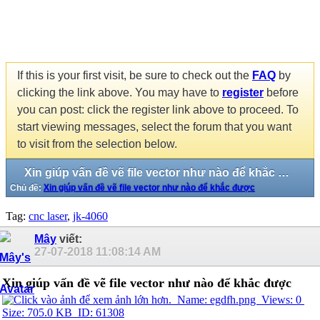
If this is your first visit, be sure to check out the
FAQ
by
clicking the link above. You may have to
register
before
you can post: click the register link above to proceed. To
start viewing messages, select the forum that you want
to visit from the selection below.
Xin giúp vấn đề vẽ file vector như nào để khắc được
Chủ đề:
Xin giúp vấn đề vẽ file vector như nào để khắc được
Tag:
cnc laser
,
jk-4060
Mây
viết:
27-07-2018
11:08:14 AM
Xin giúp vấn đề vẽ file vector như nào để khắc được