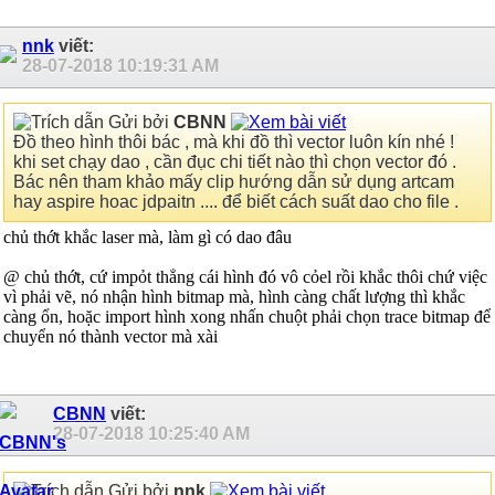
nnk
viết:
28-07-2018
10:19:31 AM
Gửi bởi
CBNN
Đồ theo hình thôi bác , mà khi đồ thì vector luôn kín nhé !
khi set chạy dao , cần đục chi tiết nào thì chọn vector đó .
Bác nên tham khảo mấy clip hướng dẫn sử dụng artcam
hay aspire hoac jdpaitn .... để biết cách suất dao cho file .
chủ thớt khắc laser mà, làm gì có dao đâu
@ chủ thớt, cứ impỏt thẳng cái hình đó vô cỏel rồi khắc thôi chứ việc
vì phải vẽ, nó nhận hình bitmap mà, hình càng chất lượng thì khắc
càng ổn, hoặc import hình xong nhấn chuột phải chọn trace bitmap để
chuyển nó thành vector mà xài
CBNN
viết:
28-07-2018
10:25:40 AM
Gửi bởi
nnk