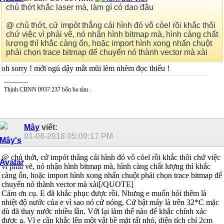
chủ thớt khắc laser mà, làm gì có dao đâu
@ chủ thớt, cứ impỏt thẳng cái hình đó vô cỏel rồi khắc thôi
chứ việc vì phải vẽ, nó nhận hình bitmap mà, hình càng chất
lượng thì khắc càng ổn, hoặc import hình xong nhấn chuột
phải chọn trace bitmap để chuyển nó thành vector mà xài
oh sorry ! mới ngủ dậy mắt mũi lèm nhèm đọc thiếu !
------------
Thịnh CBNN 0937 237 bốn ba tám .
Mây
viết:
01-08-2018
05:00:17 PM
@ chủ thớt, cứ impỏt thẳng cái hình đó vô cỏel rồi khắc thôi chứ việc
vì phải vẽ, nó nhận hình bitmap mà, hình càng chất lượng thì khắc
càng ổn, hoặc import hình xong nhấn chuột phải chọn trace bitmap để
chuyển nó thành vector mà xài[/QUOTE]
Cảm ơn cụ. E đã khắc phục được rồi. Nhưng e muốn hỏi thêm là
nhiệt độ nước của e vì sao nó cứ nóng, Cứ bật máy là trên 32*C mặc
dù đã thay nước nhiều lần. Với lại làm thế nào để khắc chính xác
được ạ. Vì e cần khắc lên một vật bề mặt rất nhỏ, diện tích chỉ 2cm