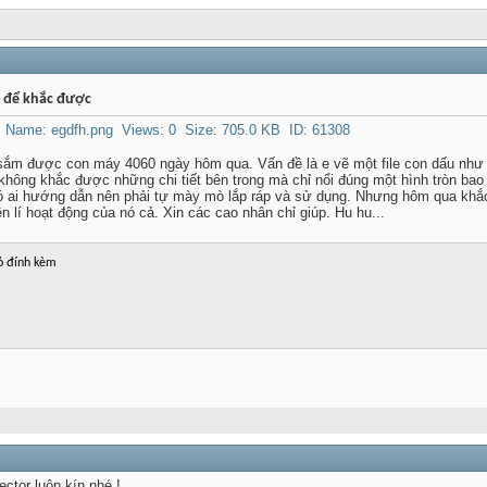
o để khắc được
sắm được con máy 4060 ngày hôm qua. Vấn đề là e vẽ một file con dấu như 
i không khắc được những chi tiết bên trong mà chỉ nổi đúng một hình tròn bao
 ai hướng dẫn nên phải tự mày mò lắp ráp và sử dụng. Nhưng hôm qua khắc
n lí hoạt động của nó cả. Xin các cao nhân chỉ giúp. Hu hu...
ỏ đính kèm
ector luôn kín nhé !