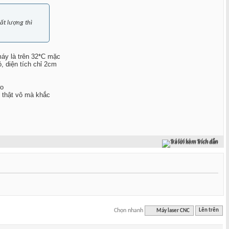
ất lượng thì
áy là trên 32*C mặc
, diện tích chỉ 2cm
đo
t thật vô mà khắc
Trả lời kèm Trích dẫn
Chọn nhanh
Máy laser CNC
Lên trên