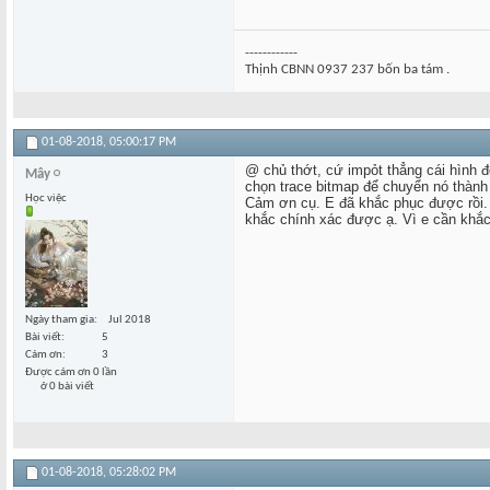
------------
Thịnh CBNN 0937 237 bốn ba tám .
01-08-2018,
05:00:17 PM
@ chủ thớt, cứ impỏt thẳng cái hình đ
Mây
chọn trace bitmap để chuyển nó thàn
Học việc
Cảm ơn cụ. E đã khắc phục được rồi. 
khắc chính xác được ạ. Vì e cần khắc 
Ngày tham gia
Jul 2018
Bài viết
5
Cám ơn
3
Được cám ơn 0 lần
ở 0 bài viết
01-08-2018,
05:28:02 PM