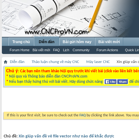
Trang chủ
Diễn đàn
Bài gửi hôm nay
Bài viết mới
Forum Home
Bài viết mới
FAQ
Lịch
Community
Forum Actions
Quick Li
Diễn đàn
Thảo luận chung về máy CNC
Máy laser CNC
Xin giúp vấn 
Chú ý
: Các bạn nên tham khảo Nội quy trước khi viết bài (click vào liên kết bê
*
Nội quy và Thông báo diễn đàn CNCProVN.com
*
Nếu bạn thấy hứng thú với bài viết. Hãy dùng chức năng
để chi
If this is your first visit, be sure to check out the
FAQ
by clicking the link above. You ma
Chủ đề:
Xin giúp vấn đề vẽ file vector như nào để khắc được