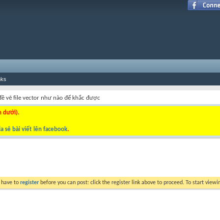
nks
đề vẽ file vector như nào để khắc được
n dưới).
a sẻ bài viết lên facebook
.
y have to
register
before you can post: click the register link above to proceed. To start view