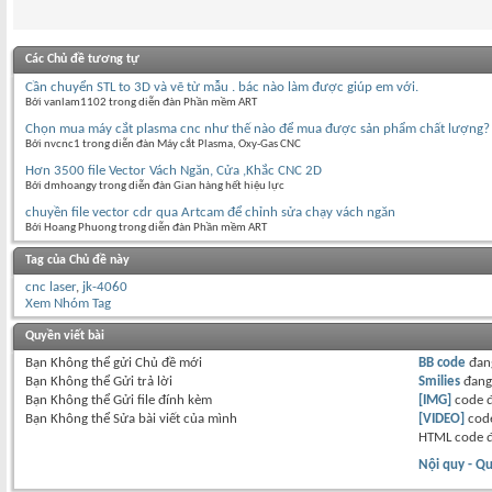
Các Chủ đề tương tự
Cần chuyển STL to 3D và vẽ từ mẫu . bác nào làm được giúp em với.
Bởi vanlam1102 trong diễn đàn Phần mềm ART
Chọn mua máy cắt plasma cnc như thế nào để mua được sản phẩm chất lượng?
Bởi nvcnc1 trong diễn đàn Máy cắt Plasma, Oxy-Gas CNC
Hơn 3500 file Vector Vách Ngăn, Cửa ,Khắc CNC 2D
Bởi dmhoangy trong diễn đàn Gian hàng hết hiệu lực
chuyền file vector cdr qua Artcam để chỉnh sửa chạy vách ngăn
Bởi Hoang Phuong trong diễn đàn Phần mềm ART
Tag của Chủ đề này
cnc laser
,
jk-4060
Xem Nhóm Tag
Quyền viết bài
Bạn
Không thể
gửi Chủ đề mới
BB code
đan
Bạn
Không thể
Gửi trả lời
Smilies
đan
Bạn
Không thể
Gửi file đính kèm
[IMG]
code 
Bạn
Không thể
Sửa bài viết của mình
[VIDEO]
code
HTML code 
Nội quy - Qu