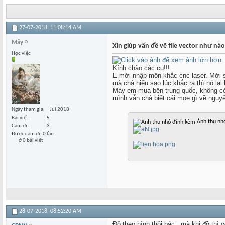
27-07-2018,
11:08:14 AM
Mây
Xin giúp vấn đề vẽ file vector như nà
Học việc
Kính chào các cụ!!!
E mới nhập môn khắc cnc laser. Mới 
mà chả hiểu sao lúc khắc ra thì nó lạ
Máy em mua bên trung quốc, không có
mình vẫn chả biết cái mọe gì về nguyê
Ngày tham gia
Jul 2018
Bài viết
5
Ảnh thu nh
Cám ơn
3
Được cám ơn 0 lần
ở 0 bài viết
28-07-2018,
08:52:20 AM
Đồ theo hình thôi bác , mà khi đồ thì v