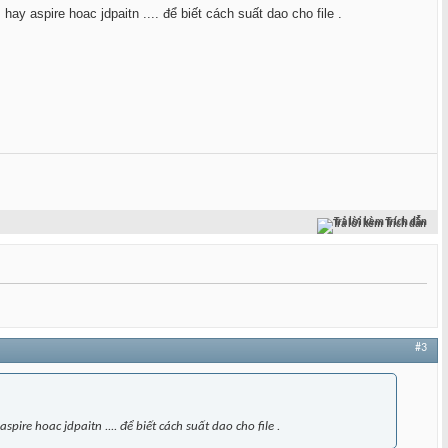
y aspire hoac jdpaitn .... để biết cách suất dao cho file .
Trả lời kèm Trích dẫn
#3
ire hoac jdpaitn .... để biết cách suất dao cho file .