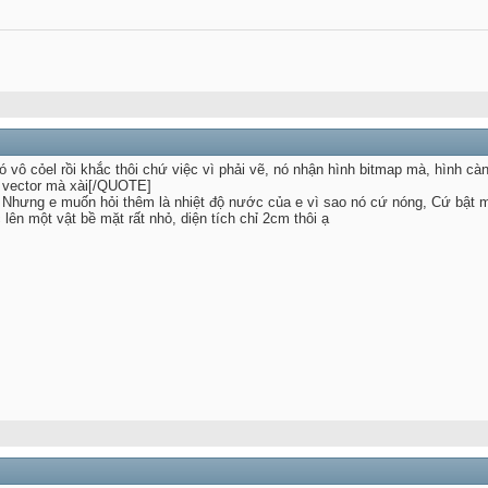
ó vô cỏel rồi khắc thôi chứ việc vì phải vẽ, nó nhận hình bitmap mà, hình cà
h vector mà xài[/QUOTE]
Nhưng e muốn hỏi thêm là nhiệt độ nước của e vì sao nó cứ nóng, Cứ bật má
lên một vật bề mặt rất nhỏ, diện tích chỉ 2cm thôi ạ