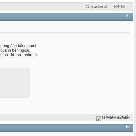
Công cụ Chủ đề
Hiển thị
#1
trong ảnh bằng corel
 quanh bên ngoài.
 thử thì mới nhận ra
Trả lời kèm Trích dẫn
#2