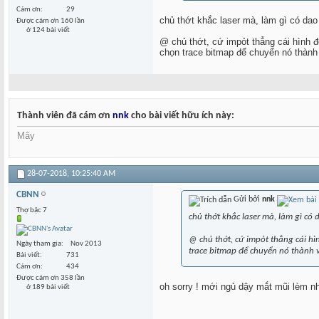
Cám ơn
29
chủ thớt khắc laser mà, làm gì có dao
Được cám ơn 160 lần
ở 124 bài viết
@ chủ thớt, cứ impỏt thẳng cái hình đ
chọn trace bitmap để chuyển nó thành
Thành viên đã cám ơn
nnk
cho bài viết hữu ích này:
Mây
28-07-2018,
10:25:40 AM
CBNN
Gửi bởi
nnk
Thợ bậc 7
chủ thớt khắc laser mà, làm gì có
@ chủ thớt, cứ impỏt thẳng cái hì
Ngày tham gia
Nov 2013
trace bitmap để chuyển nó thành 
Bài viết
731
Cám ơn
434
Được cám ơn 358 lần
oh sorry ! mới ngủ dậy mắt mũi lèm n
ở 189 bài viết