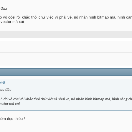
 đâu
ó vô cỏel rồi khắc thôi chứ việc vì phải vẽ, nó nhận hình bitmap mà, hình cà
 vector mà xài
 dao đâu
nh đó vô cỏel rồi khắc thôi chứ việc vì phải vẽ, nó nhận hình bitmap mà, hình càng 
vector mà xài
hèm đọc thiếu !