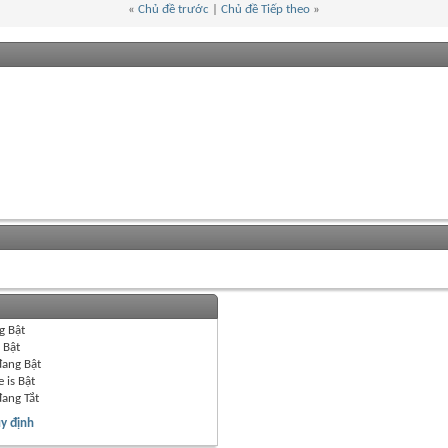
«
Chủ đề trước
|
Chủ đề Tiếp theo
»
g
Bật
g
Bật
đang
Bật
 is
Bật
đang
Tắt
y định