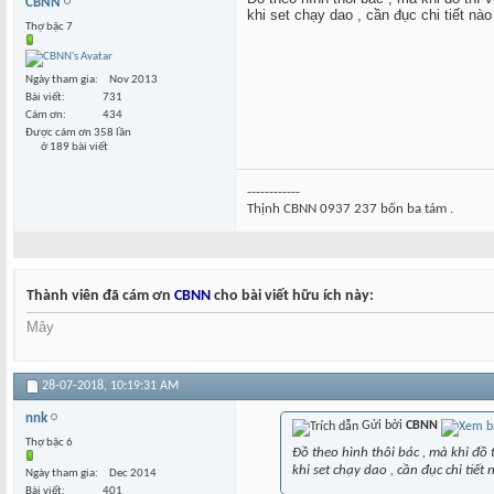
CBNN
khi set chạy dao , cần đục chi tiết nà
Thợ bậc 7
Ngày tham gia
Nov 2013
Bài viết
731
Cám ơn
434
Được cám ơn 358 lần
ở 189 bài viết
------------
Thịnh CBNN 0937 237 bốn ba tám .
Thành viên đã cám ơn
CBNN
cho bài viết hữu ích này:
Mây
28-07-2018,
10:19:31 AM
nnk
Gửi bởi
CBNN
Thợ bậc 6
Đồ theo hình thôi bác , mà khi đồ t
khi set chạy dao , cần đục chi tiế
Ngày tham gia
Dec 2014
Bài viết
401