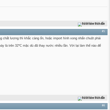
Trả lời kèm Trích dẫn
#5
ng chất lượng thì khắc càng ổn, hoặc import hình xong nhấn chuột phải
y là trên 32*C mặc dù đã thay nước nhiều lần. Với lại làm thế nào để
Trả lời kèm Trích dẫn
#6