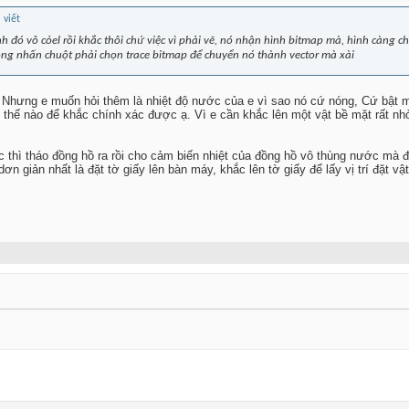
h đó vô cỏel rồi khắc thôi chứ việc vì phải vẽ, nó nhận hình bitmap mà, hình càng ch
ong nhấn chuột phải chọn trace bitmap để chuyển nó thành vector mà xài
Nhưng e muốn hỏi thêm là nhiệt độ nước của e vì sao nó cứ nóng, Cứ bật m
m thế nào để khắc chính xác được ạ. Vì e cần khắc lên một vật bề mặt rất nhỏ
ác thì tháo đồng hồ ra rồi cho cảm biến nhiệt của đồng hồ vô thùng nước mà 
n giản nhất là đặt tờ giấy lên bàn máy, khắc lên tờ giấy để lấy vị trí đặt vậ