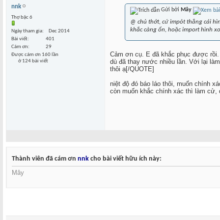
nnk
Gửi bởi
Mây
Thợ bậc 6
@ chủ thớt, cứ impỏt thẳng cái hìn
khắc càng ổn, hoặc import hình x
Ngày tham gia
Dec 2014
Bài viết
401
Cám ơn
29
Cảm ơn cụ. E đã khắc phục được rồi. 
Được cám ơn 160 lần
dù đã thay nước nhiều lần. Với lại là
ở 124 bài viết
thôi ạ
[/QUOTE]
niệt độ đó báo láo thôi, muốn chính x
còn muốn khắc chính xác thì làm cử, dơ
Thành viên đã cám ơn
nnk
cho bài viết hữu ích này:
Mây