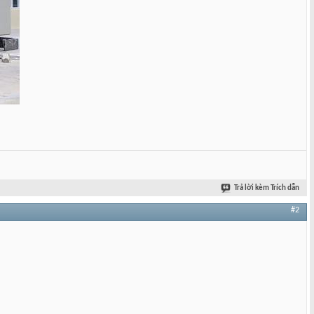
Trả lời kèm Trích dẫn
#2