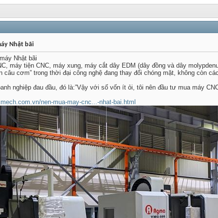
áy Nhật bãi
máy Nhật bãi
NC, máy tiện CNC, máy xung, máy cắt dây EDM (dây đồng và dây molypdenu
ần câu cơm” trong thời đại công nghệ đang thay đổi chóng mặt, không còn các
anh nghiệp đau đầu, đó là:”Vậy với số vốn ít ỏi, tôi nên đầu tư mua máy C
bkmech.com.vn/nen-mua-may-cnc...-nhat-bai.html