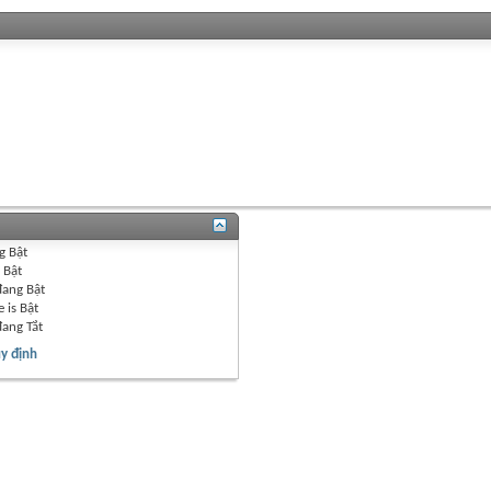
g
Bật
g
Bật
đang
Bật
 is
Bật
đang
Tắt
y định