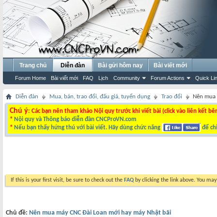
Trang chủ
Diễn đàn
Bài gửi hôm nay
Bài viết mới
Forum Home
Bài viết mới
FAQ
Lịch
Community
Forum Actions
Quick Li
Diễn đàn
Mua, bán, trao đổi, đấu giá, tuyển dụng
Trao đổi
Nên mua 
Chú ý
: Các bạn nên tham khảo Nội quy trước khi viết bài (click vào liên kết bê
*
Nội quy và Thông báo diễn đàn CNCProVN.com
*
Nếu bạn thấy hứng thú với bài viết. Hãy dùng chức năng
để chi
If this is your first visit, be sure to check out the
FAQ
by clicking the link above. You ma
Chủ đề:
Nên mua máy CNC Đài Loan mới hay máy Nhật bãi