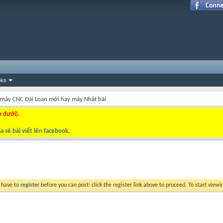
nks
máy CNC Đài Loan mới hay máy Nhật bãi
n dưới).
a sẻ bài viết lên facebook
.
y have to
register
before you can post: click the register link above to proceed. To start view