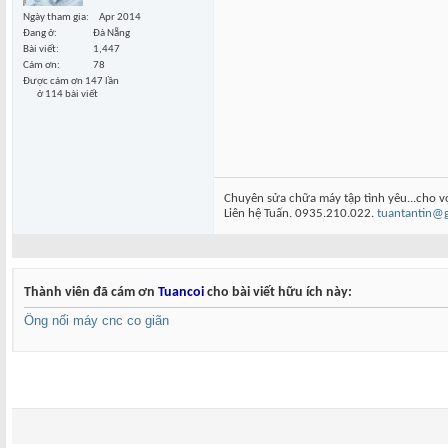
Ngày tham gia
Apr 2014
Đang ở
Đà Nẵng
Bài viết
1,447
Cám ơn
78
Được cám ơn 147 lần
ở 114 bài viết
Chuyên sửa chữa máy tập tình yêu...cho v
Liên hệ Tuấn. 0935.210.022.
tuantantin@
Thành viên đã cám ơn
Tuancoi
cho bài viết hữu ích này:
Ống nối máy cnc co giãn