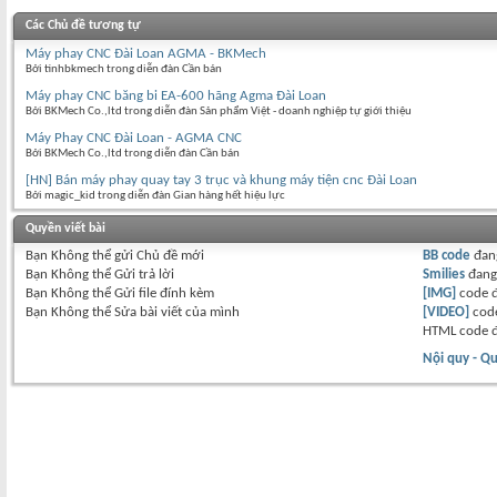
Các Chủ đề tương tự
Máy phay CNC Đài Loan AGMA - BKMech
Bởi tinhbkmech trong diễn đàn Cần bán
Máy phay CNC băng bi EA-600 hãng Agma Đài Loan
Bởi BKMech Co.,ltd trong diễn đàn Sản phẩm Việt - doanh nghiệp tự giới thiệu
Máy Phay CNC Đài Loan - AGMA CNC
Bởi BKMech Co.,ltd trong diễn đàn Cần bán
[HN] Bán máy phay quay tay 3 trục và khung máy tiện cnc Đài Loan
Bởi magic_kid trong diễn đàn Gian hàng hết hiệu lực
Quyền viết bài
Bạn
Không thể
gửi Chủ đề mới
BB code
đan
Bạn
Không thể
Gửi trả lời
Smilies
đan
Bạn
Không thể
Gửi file đính kèm
[IMG]
code 
Bạn
Không thể
Sửa bài viết của mình
[VIDEO]
code
HTML code 
Nội quy - Qu