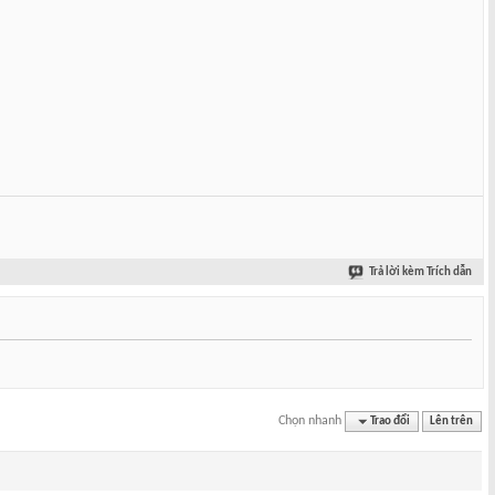
Trả lời kèm Trích dẫn
Chọn nhanh
Trao đổi
Lên trên