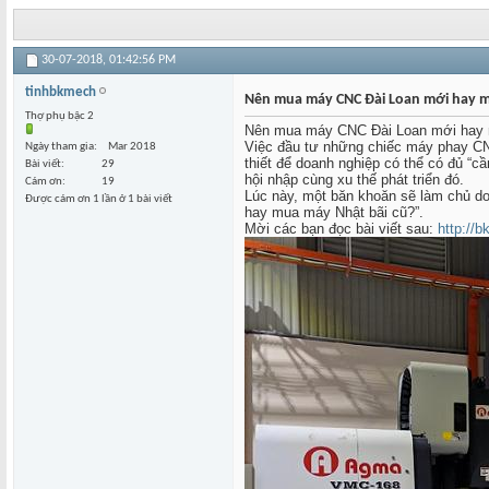
30-07-2018,
01:42:56 PM
tinhbkmech
Nên mua máy CNC Đài Loan mới hay m
Thợ phụ bậc 2
Nên mua máy CNC Đài Loan mới hay 
Việc đầu tư những chiếc máy phay C
Ngày tham gia
Mar 2018
thiết để doanh nghiệp có thể có đủ “c
Bài viết
29
hội nhập cùng xu thế phát triển đó.
Cám ơn
19
Lúc này, một băn khoăn sẽ làm chủ do
Được cám ơn 1 lần ở 1 bài viết
hay mua máy Nhật bãi cũ?”.
Mời các bạn đọc bài viết sau:
http://