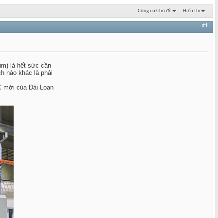
Công cụ Chủ đề
Hiển thị
#1
m) là hết sức cần
h nào khác là phải
NC mới của Đài Loan