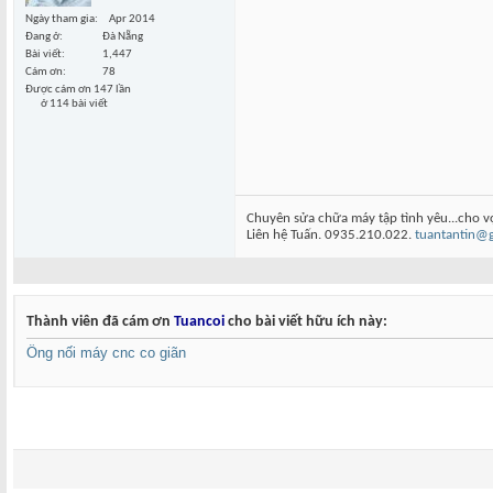
Ngày tham gia
Apr 2014
Đang ở
Đà Nẵng
Bài viết
1,447
Cám ơn
78
Được cám ơn 147 lần
ở 114 bài viết
Chuyên sửa chữa máy tập tình yêu...cho v
Liên hệ Tuấn. 0935.210.022.
tuantantin@
Thành viên đã cám ơn
Tuancoi
cho bài viết hữu ích này:
Ống nối máy cnc co giãn