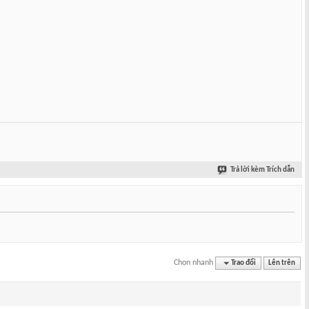
Trả lời kèm Trích dẫn
Chọn nhanh
Trao đổi
Lên trên