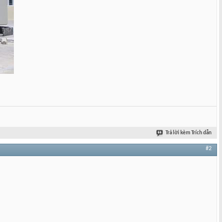
Trả lời kèm Trích dẫn
#2