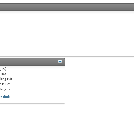
g
Bật
g
Bật
đang
Bật
 is
Bật
đang
Tắt
y định