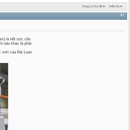
Công cụ Chủ đề
Hiển thị
#1
m) là hết sức cần
h nào khác là phải
NC mới của Đài Loan