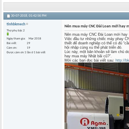
30-07-2018,
01:42:56 PM
tinhbkmech
Nên mua máy CNC Đài Loan mới hay m
Thợ phụ bậc 2
Nên mua máy CNC Đài Loan mới hay 
Việc đầu tư những chiếc máy phay C
Ngày tham gia
Mar 2018
thiết để doanh nghiệp có thể có đủ “c
Bài viết
29
hội nhập cùng xu thế phát triển đó.
Cám ơn
19
Lúc này, một băn khoăn sẽ làm chủ do
Được cám ơn 1 lần ở 1 bài viết
hay mua máy Nhật bãi cũ?”.
Mời các bạn đọc bài viết sau:
http://