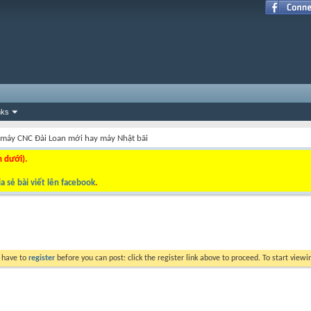
nks
máy CNC Đài Loan mới hay máy Nhật bãi
n dưới).
a sẻ bài viết lên facebook
.
y have to
register
before you can post: click the register link above to proceed. To start view