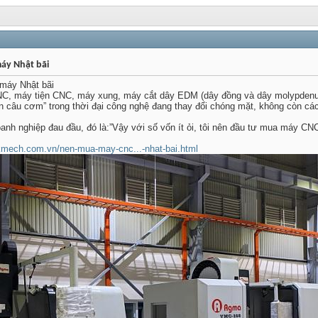
áy Nhật bãi
máy Nhật bãi
NC, máy tiện CNC, máy xung, máy cắt dây EDM (dây đồng và dây molypdenu
ần câu cơm” trong thời đại công nghệ đang thay đổi chóng mặt, không còn các
anh nghiệp đau đầu, đó là:”Vậy với số vốn ít ỏi, tôi nên đầu tư mua máy C
bkmech.com.vn/nen-mua-may-cnc...-nhat-bai.html