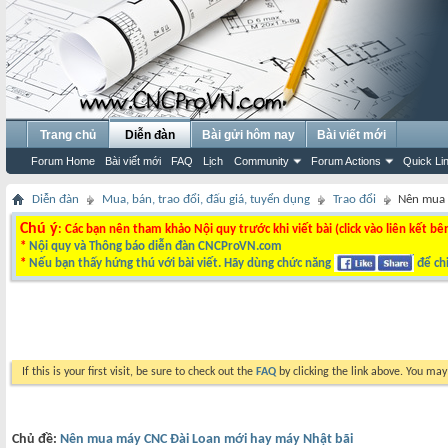
Trang chủ
Diễn đàn
Bài gửi hôm nay
Bài viết mới
Forum Home
Bài viết mới
FAQ
Lịch
Community
Forum Actions
Quick Li
Diễn đàn
Mua, bán, trao đổi, đấu giá, tuyển dụng
Trao đổi
Nên mua 
Chú ý
: Các bạn nên tham khảo Nội quy trước khi viết bài (click vào liên kết bê
*
Nội quy và Thông báo diễn đàn CNCProVN.com
*
Nếu bạn thấy hứng thú với bài viết. Hãy dùng chức năng
để chi
If this is your first visit, be sure to check out the
FAQ
by clicking the link above. You ma
Chủ đề:
Nên mua máy CNC Đài Loan mới hay máy Nhật bãi