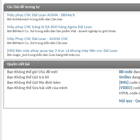
Các Chủ đề tương tự
Máy phay CNC Đài Loan AGMA - BKMech
Bởi tinhbkmech trong diễn đàn Cần bán
Máy phay CNC băng bi EA-600 hãng Agma Đài Loan
Bởi BKMech Co.,ltd trong diễn đàn Sản phẩm Việt - doanh nghiệp tự giới thiệu
Máy Phay CNC Đài Loan - AGMA CNC
Bởi BKMech Co.,ltd trong diễn đàn Cần bán
[HN] Bán máy phay quay tay 3 trục và khung máy tiện cnc Đài Loan
Bởi magic_kid trong diễn đàn Gian hàng hết hiệu lực
Quyền viết bài
Bạn
Không thể
gửi Chủ đề mới
BB code
đan
Bạn
Không thể
Gửi trả lời
Smilies
đan
Bạn
Không thể
Gửi file đính kèm
[IMG]
code 
Bạn
Không thể
Sửa bài viết của mình
[VIDEO]
code
HTML code 
Nội quy - Qu