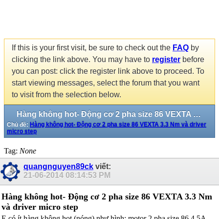
If this is your first visit, be sure to check out the
FAQ
by
clicking the link above. You may have to
register
before
you can post: click the register link above to proceed. To
start viewing messages, select the forum that you want
to visit from the selection below.
Hàng không hot- Động cơ 2 pha size 86 VEXTA 3.3 Nm và driver micro step
Chủ đề:
Hàng không hot- Động cơ 2 pha size 86 VEXTA 3.3 Nm và driver
micro step
Tag:
None
quangnguyen89ck
viết:
21-06-2014
08:14:53 PM
Hàng không hot- Động cơ 2 pha size 86 VEXTA 3.3 Nm
và driver micro step
E có ít hàng không hot (nóng) như hình: motor 2 pha size 86 4.5A