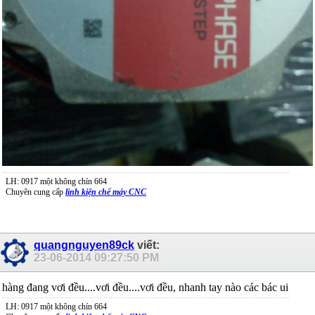
LH: 0917 một không chín 664
Chuyên cung cấp
linh kiện chế máy CNC
quangnguyen89ck
viết:
23-06-2014
09:27:50 PM
hàng đang vơi đều....vơi đều....vơi đều, nhanh tay nào các bác ui
LH: 0917 một không chín 664