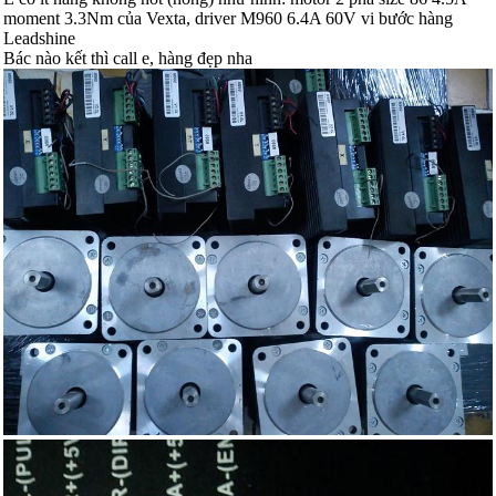
moment 3.3Nm của Vexta, driver M960 6.4A 60V vi bước hàng
Leadshine
Bác nào kết thì call e, hàng đẹp nha