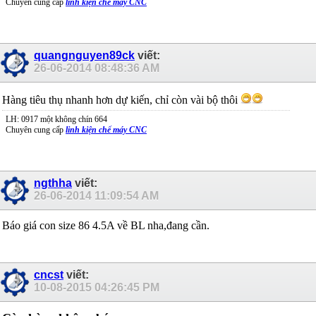
Chuyên cung cấp
linh kiện chế máy CNC
quangnguyen89ck
viết:
26-06-2014
08:48:36 AM
Hàng tiêu thụ nhanh hơn dự kiến, chỉ còn vài bộ thôi
LH: 0917 một không chín 664
Chuyên cung cấp
linh kiện chế máy CNC
ngthha
viết:
26-06-2014
11:09:54 AM
Báo giá con size 86 4.5A về BL nha,đang cần.
cncst
viết:
10-08-2015
04:26:45 PM