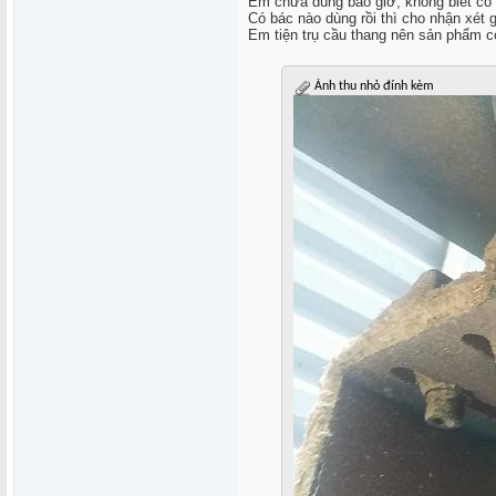
Em chưa dùng bao giờ, không biết có
Có bác nào dùng rồi thì cho nhận xét 
Em tiện trụ cầu thang nên sản phẩm c
Ảnh thu nhỏ đính kèm