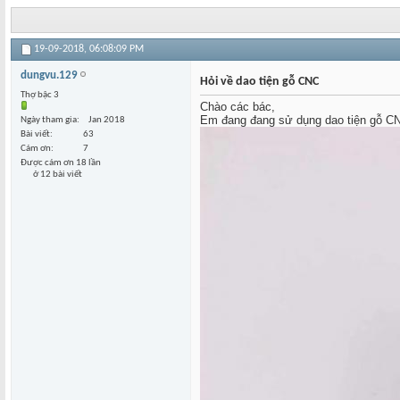
19-09-2018,
06:08:09 PM
dungvu.129
Hỏi về dao tiện gỗ CNC
Thợ bậc 3
Chào các bác,
Em đang đang sử dụng dao tiện gỗ CN
Ngày tham gia
Jan 2018
Bài viết
63
Cám ơn
7
Được cám ơn 18 lần
ở 12 bài viết