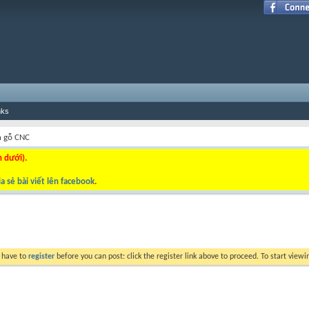
nks
n gỗ CNC
n dưới).
a sẻ bài viết lên facebook
.
y have to
register
before you can post: click the register link above to proceed. To start view