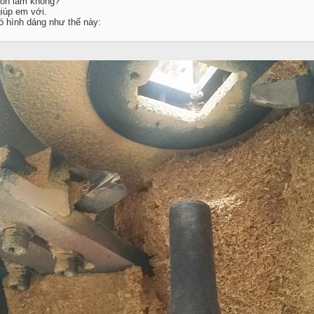
 ổn lắm không?
giúp em với.
ó hình dáng như thế này: