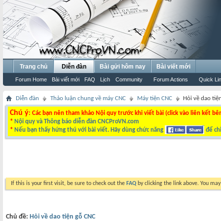
Trang chủ
Diễn đàn
Bài gửi hôm nay
Bài viết mới
Forum Home
Bài viết mới
FAQ
Lịch
Community
Forum Actions
Quick Li
Diễn đàn
Thảo luận chung về máy CNC
Máy tiện CNC
Hỏi về dao tiệ
Chú ý
: Các bạn nên tham khảo Nội quy trước khi viết bài (click vào liên kết bê
*
Nội quy và Thông báo diễn đàn CNCProVN.com
*
Nếu bạn thấy hứng thú với bài viết. Hãy dùng chức năng
để chi
If this is your first visit, be sure to check out the
FAQ
by clicking the link above. You ma
Chủ đề:
Hỏi về dao tiện gỗ CNC