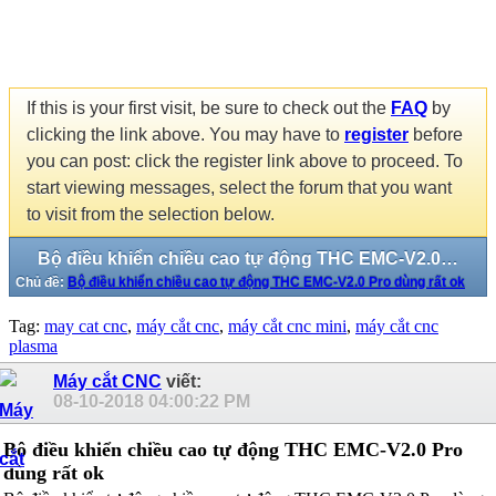
If this is your first visit, be sure to check out the
FAQ
by
clicking the link above. You may have to
register
before
you can post: click the register link above to proceed. To
start viewing messages, select the forum that you want
to visit from the selection below.
Bộ điều khiển chiều cao tự động THC EMC-V2.0 Pro dùng rất ok
Chủ đề:
Bộ điều khiển chiều cao tự động THC EMC-V2.0 Pro dùng rất ok
Tag:
may cat cnc
,
máy cắt cnc
,
máy cắt cnc mini
,
máy cắt cnc
plasma
Máy cắt CNC
viết:
08-10-2018
04:00:22 PM
Bộ điều khiển chiều cao tự động THC EMC-V2.0 Pro
dùng rất ok