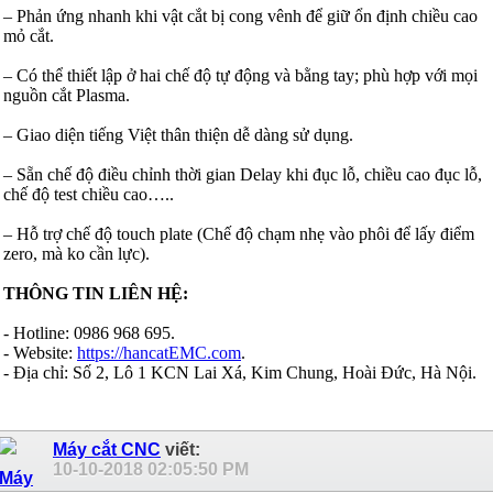
– Phản ứng nhanh khi vật cắt bị cong vênh để giữ ổn định chiều cao
mỏ cắt.
– Có thể thiết lập ở hai chế độ tự động và bằng tay; phù hợp với mọi
nguồn cắt Plasma.
– Giao diện tiếng Việt thân thiện dễ dàng sử dụng.
– Sẵn chế độ điều chỉnh thời gian Delay khi đục lỗ, chiều cao đục lỗ,
chế độ test chiều cao…..
– Hỗ trợ chế độ touch plate (Chế độ chạm nhẹ vào phôi để lấy điểm
zero, mà ko cần lực).
THÔNG TIN LIÊN HỆ:
- Hotline: 0986 968 695.
- Website:
https://hancatEMC.com
.
- Địa chỉ: Số 2, Lô 1 KCN Lai Xá, Kim Chung, Hoài Đức, Hà Nội.
Máy cắt CNC
viết:
10-10-2018
02:05:50 PM