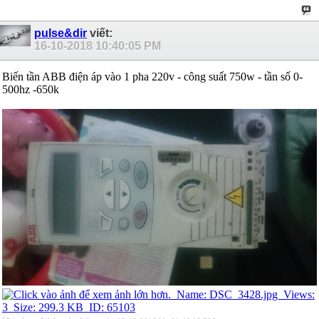
pulse&dir
viết:
16-10-2018
10:40:05 PM
Biến tần ABB điện áp vào 1 pha 220v - công suất 750w - tần số 0-
500hz -650k