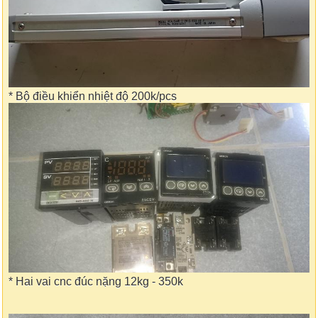
* Bộ điều khiển nhiệt độ 200k/pcs
* Hai vai cnc đúc nặng 12kg - 350k