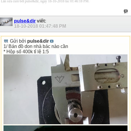
Lần sửa cuối bởi pulse&dir, ngày 18-10-2018 lúc
01:46:18 PM
.
pulse&dir
viết:
18-10-2018
01:47:48 PM
Gửi bởi
pulse&dir
1/ Bán đồ don nhà bác nào cần
* Hộp số 400k tỉ lệ 1:5