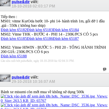
pulse&dir
viết:
18-10-2018
02:03:17 PM
Tiếp theo :
MS01: vitme KurOda bước 10- phi 14- hành trình 1m, gối đỡ 1 đầu
.giá - 550k ( không bao ship)
Đính kèm 65182
Đính kèm 65183
Đính kèm 65184
MS02: Vitme THK - BƯỚC 4 - PHI 14 - 230K/PCS CÓ 5 pcs
Đính kèm 65185
Đính kèm 65186
Đính kèm 65187
MS02: Vitme HIWIN - BƯỚC 5 - PHI 20 - TỔNG HÀNH TRÌNH
200 GIÁ: 230K/PCS CÓ 6 pcs
Đính kèm 65188
Lần sửa cuối bởi pulse&dir, ngày 18-10-2018 lúc
02:04:31 PM
.
pulse&dir
viết:
29-10-2018
10:16:07 AM
Bánh xe misumi còn mới mua về không sử dụng 500k