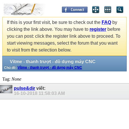
If this is your first visit, be sure to check out the
FAQ
by
clicking the link above. You may have to
register
before
you can post: click the register link above to proceed. To
start viewing messages, select the forum that you want
to visit from the selection below.
Vítme - thanh trượt - đồ dựng máy CNC
Chủ đề:
Vítme - thanh trượt - đồ dựng máy CNC
Tag:
None
pulse&dir
viết:
16-10-2018
11:58:03 AM