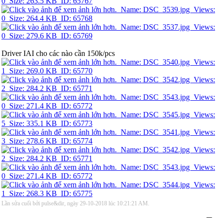
Driver IAI cho các nào cần 150k/pcs
Lần sửa cuối bởi pulse&dir, ngày 29-10-2018 lúc
10:21:21 AM
.