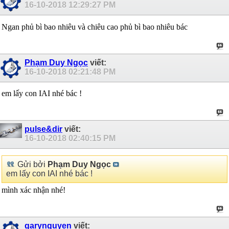
16-10-2018
12:29:27 PM
Ngan phủ bì bao nhiêu và chiêu cao phủ bì bao nhiêu bác
Phạm Duy Ngọc
viết:
16-10-2018
02:21:48 PM
em lấy con IAI nhé bác !
pulse&dir
viết:
16-10-2018
02:40:15 PM
Gửi bởi
Phạm Duy Ngọc
em lấy con IAI nhé bác !
mình xác nhận nhé!
garynguyen
viết: