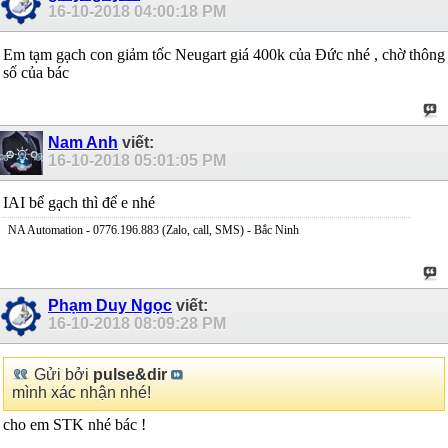
16-10-2018
04:00:18 PM
Em tạm gạch con giảm tốc Neugart giá 400k của Đức nhé , chờ thông
số của bác
Nam Anh
viết:
16-10-2018
05:01:05 PM
IAI bể gạch thì để e nhé
NA Automation - 0776.196.883 (Zalo, call, SMS) - Bắc Ninh
Phạm Duy Ngọc
viết:
16-10-2018
08:09:28 PM
Gửi bởi
pulse&dir
mình xác nhận nhé!
cho em STK nhé bác !