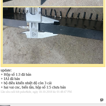
update:
+ Hộp số 1:3 đã bán
+ IAI đã bán
+ bộ điều khiển nhiệt độ còn 3 cái
+ hai vai cnc, biến tần, hộp số 1:5 chưa bán
Lần sửa cuối bởi pulse&dir, ngày 18-10-2018 lúc
01:48:47 PM
.