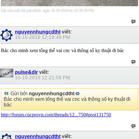
Lần sửa cuối bởi pulse&dir, ngày 16-10-2018 lúc
03:58:39 PM
.
nguyennhungcdtht
viết:
16-10-2018
12:19:49 PM
Bác cho minh xem tổng thể vai cnc và thông số ky thuật đi bác
pulse&dir
viết:
16-10-2018
12:21:58 PM
Gửi bởi
nguyennhungcdtht
Bác cho minh xem tổng thể vai cnc và thông số ky thuật đi
bác
http://forum.cncprovn.com/threads/12...750#post131750
nguyennhungcdtht
viết: