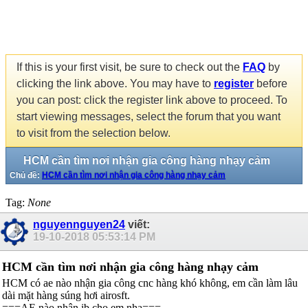
If this is your first visit, be sure to check out the
FAQ
by
clicking the link above. You may have to
register
before
you can post: click the register link above to proceed. To
start viewing messages, select the forum that you want
to visit from the selection below.
HCM cần tìm nơi nhận gia công hàng nhạy cảm
Chủ đề:
HCM cần tìm nơi nhận gia công hàng nhạy cảm
Tag:
None
nguyennguyen24
viết:
19-10-2018
05:53:14 PM
HCM cần tìm nơi nhận gia công hàng nhạy cảm
HCM có ae nào nhận gia công cnc hàng khó không, em cần làm lâu
dài mặt hàng súng hơi airosft.
===AE nào nhận ib cho em nha===