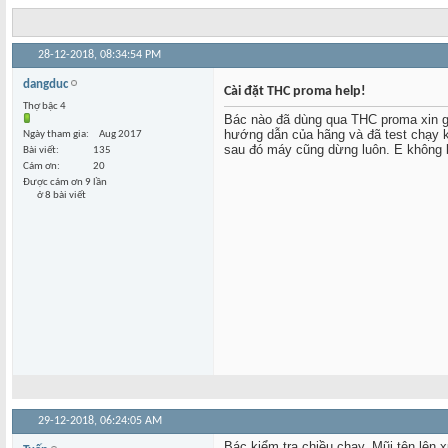
28-12-2018,
08:34:54 PM
dangduc
Cài đặt THC proma help!
Thợ bậc 4
Bác nào đã dùng qua THC proma xin g
hướng dẫn của hãng và đã test chạy k
Ngày tham gia
Aug 2017
sau đó máy cũng dừng luôn. E không b
Bài viết
135
Cám ơn
20
Được cám ơn 9 lần
ở 8 bài viết
29-12-2018,
06:24:05 AM
Bác kiểm tra chiều chạy. Mũi tên lên 