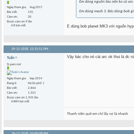
Em dùng nguồn tàu nên ko có arc o
Ngày tham gia
Aug 2017
Em dùng mach 3. Bác dùng bob gì
Bài viết
135
Cám ơn
20
Được cám ơn 9 lần
ở 8 bài viết
E dùng bob planet MK3 với nguổn hyper
29-12-2018,
12:15:51 PM
Vậy bác cho nó cái arc ok thui là đc rù
Tuấn
Sì pam mờ
Ngày tham gia
Sep 2014
Đang ở
Hà lội phố :)
Bài viết
2,866
Cám ơn
1,321
Được cám ơn 1,935 lần
ở 884 bài viết
Thanh niên quê em chỉ lấy vợ là nhanh
29-12-2018,
02:06:08 PM