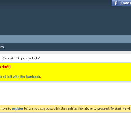
nks
Cài đặt THC proma help!
n dưới).
a sẻ bài viết lên facebook
.
y have to
register
before you can post: click the register link above to proceed. To start view