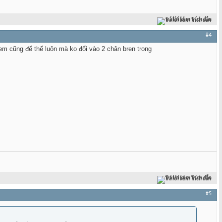
Trả lời kèm Trích dẫn
#4
em cũng để thế luôn mà ko đổi vào 2 chân bren trong
Trả lời kèm Trích dẫn
#5