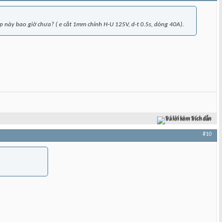
p này bao giờ chưa? ( e cắt 1mm chỉnh H-U 125V, d-t 0.5s, dòng 40A).
Trả lời kèm Trích dẫn
#10