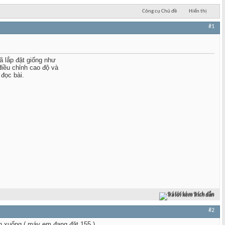
Công cụ Chủ đề
Hiển thị
#1
 lắp đặt giống như
iều chỉnh cao độ và
đọc bài.
Trả lời kèm Trích dẫn
#2
dần xuống ( máy em đang đặt 155 )