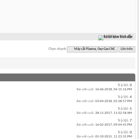
Trả lời kèm Trích dẫn
Chọn nhanh
Máy cắt Plasma, Oxy-Gas CNC
Lên trên
Trả lời:
0
Bài viết cuối:
16-06-2018,
04:15:16 PM
Trả lời:
4
Bài viết cuối:
03-04-2018,
03:28:57 PM
Trả lời:
5
Bài viết cuối:
28-11-2017,
11:02:58 AM
Trả lời:
7
Bài viết cuối:
16-02-2017,
09:04:41 PM
Trả lời:
0
Bài viết cuối:
05-10-2015,
11:23:31 PM