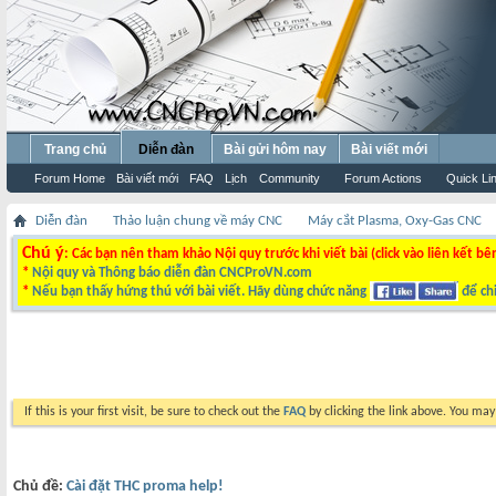
Trang chủ
Diễn đàn
Bài gửi hôm nay
Bài viết mới
Forum Home
Bài viết mới
FAQ
Lịch
Community
Forum Actions
Quick Li
Diễn đàn
Thảo luận chung về máy CNC
Máy cắt Plasma, Oxy-Gas CNC
Chú ý
: Các bạn nên tham khảo Nội quy trước khi viết bài (click vào liên kết bê
*
Nội quy và Thông báo diễn đàn CNCProVN.com
*
Nếu bạn thấy hứng thú với bài viết. Hãy dùng chức năng
để chi
If this is your first visit, be sure to check out the
FAQ
by clicking the link above. You ma
Chủ đề:
Cài đặt THC proma help!