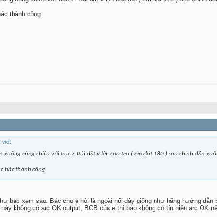
ác thành công.
ên xuống cùng chiều với trục z. Rùi đặt v lên cao tẹo ( em đặt 180 ) sau chỉnh dần x
c bác thành công.
ử như bác xem sao. Bác cho e hỏi là ngoài nối dây giống như hãng hướng dẫn 
này không có arc OK output, BOB của e thì báo không có tín hiệu arc OK n