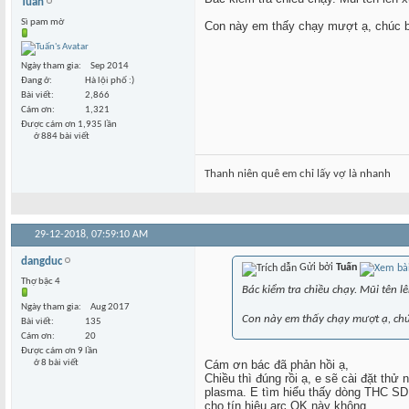
Tuấn
Sì pam mờ
Con này em thấy chạy mượt ạ, chúc b
Ngày tham gia
Sep 2014
Đang ở
Hà lội phố :)
Bài viết
2,866
Cám ơn
1,321
Được cám ơn 1,935 lần
ở 884 bài viết
Thanh niên quê em chỉ lấy vợ là nhanh
29-12-2018,
07:59:10 AM
dangduc
Gửi bởi
Tuấn
Thợ bậc 4
Bác kiểm tra chiều chạy. Mũi tên l
Ngày tham gia
Aug 2017
Con này em thấy chạy mượt ạ, chú
Bài viết
135
Cám ơn
20
Được cám ơn 9 lần
ở 8 bài viết
Cám ơn bác đã phản hồi ạ,
Chiều thì đúng rồi ạ, e sẽ cài đặt th
plasma. E tìm hiểu thấy dòng THC SD 
cho tín hiệu arc OK này không.