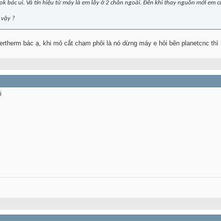
k bác ui. Và tín hiệu từ máy là em lấy ở 2 chân ngoài. Đến khi thay nguồn mới em 
 vậy ?
therm bác ạ, khi mỏ cắt chạm phôi là nó dừng máy e hỏi bên planetcnc thì họ
i