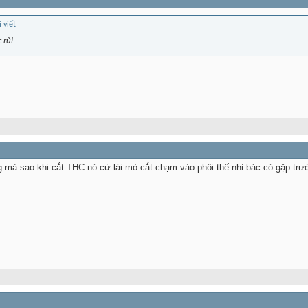
 rùi
mà sao khi cắt THC nó cứ lái mỏ cắt chạm vào phôi thế nhỉ bác có gặp trư