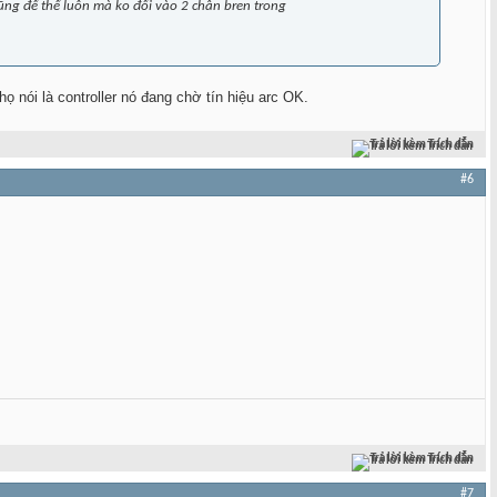
cũng để thế luôn mà ko đổi vào 2 chân bren trong
 nói là controller nó đang chờ tín hiệu arc OK.
Trả lời kèm Trích dẫn
#6
Trả lời kèm Trích dẫn
#7