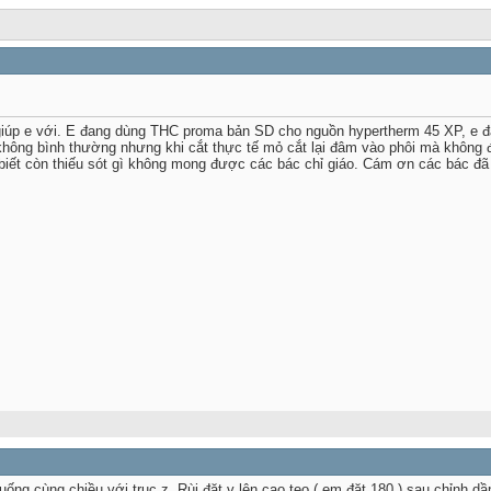
iúp e với. E đang dùng THC proma bản SD cho nguồn hypertherm 45 XP, e đã
hông bình thường nhưng khi cắt thực tế mỏ cắt lại đâm vào phôi mà không đ
iết còn thiếu sót gì không mong được các bác chỉ giáo. Cám ơn các bác đã 
xuống cùng chiều với trục z. Rùi đặt v lên cao tẹo ( em đặt 180 ) sau chỉnh 