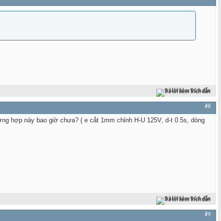
Trả lời kèm Trích dẫn
#8
ờng hợp này bao giờ chưa? ( e cắt 1mm chỉnh H-U 125V, d-t 0.5s, dòng
Trả lời kèm Trích dẫn
#9