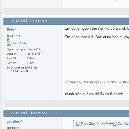
29-12-2018,
10:19:11 AM
Em dùng nguồn tàu nên ko có arc ok bá
Tuấn
Sì pam mờ
Em dùng mach 3. Bác dùng bob gì vậ
Ngày tham gia
Sep 2014
Đang ở
Hà lội phố :)
Bài viết
2,866
Cám ơn
1,321
Được cám ơn 1,935 lần
ở 884 bài viết
Lần sửa cuối bởi Tuấn, ngày 29-12-2018 lúc
10:2
Thanh niên quê em chỉ lấy vợ là nhanh
29-12-2018,
11:49:19 AM
dangduc
Gửi bởi
Tuấn
Thợ bậc 4