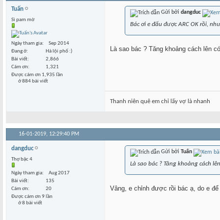
Tuấn
Gửi bởi
dangduc
Sì pam mờ
Bác ơi e đấu được ARC OK rồi, như
Ngày tham gia
Sep 2014
Là sao bác ? Tăng khoảng cách lên có
Đang ở
Hà lội phố :)
Bài viết
2,866
Cám ơn
1,321
Được cám ơn 1,935 lần
ở 884 bài viết
Thanh niên quê em chỉ lấy vợ là nhanh
16-01-2019,
12:29:40 PM
dangduc
Gửi bởi
Tuấn
Thợ bậc 4
Là sao bác ? Tăng khoảng cách lên
Ngày tham gia
Aug 2017
Bài viết
135
Vâng, e chỉnh được rồi bác ạ, do e để
Cám ơn
20
Được cám ơn 9 lần
ở 8 bài viết