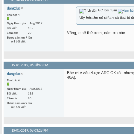
dangduc
Gửi bởi
Tuấn
Thợ bậc 4
Vậy bác cho nó cái arc ok thui là đc
Ngày tham gia
Aug 2017
Bài viết
135
Vâng, e sẽ thử xem, cám ơn bác.
Cám ơn
20
Được cám ơn 9 lần
ở 8 bài viết
15-01-2019,
06:58:43 PM
Bác ơi e đấu được ARC OK rồi, nhưng 
dangduc
40A).
Thợ bậc 4
Ngày tham gia
Aug 2017
Bài viết
135
Cám ơn
20
Được cám ơn 9 lần
ở 8 bài viết
15-01-2019,
08:03:28 PM