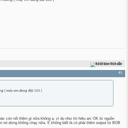
Trả lời kèm Trích dẫn
#3
uống ( máy em đang đặt 155 )
bác còn nối thêm gì nữa không ạ, ví dụ như tín hiệu arc OK từ nguồn
ên nó dừng không chạy nữa. E không biết là có phải thêm output từ BOB