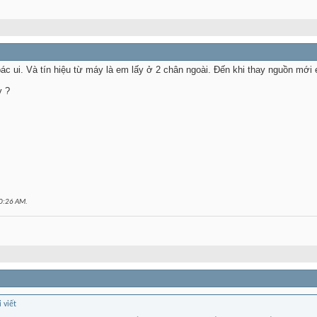
c ui. Và tín hiệu từ máy là em lấy ở 2 chân ngoài. Đến khi thay nguồn mới 
y ?
0:26 AM
.