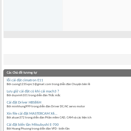
Các Chủ đề tương tự
lỗi cài đặt cimatron E11
Bởi cuong1235vpic1@gmail.com trong diễn đàn Chuyện bên lề
Lưu giữ cài đặt cũ khi cài mach3 ?
Bởi duyvinh101 trong diễn đàn Thắc mắc
Cài đặt Driver HBS86H
Bởi minhhung999 trong diễn đàn Driver DC/AC servo motor
Xin file cài đặt MASTERCAM X6...
Bởi atuan372 trong diễn đàn Phần mềm CAD, CAM và các tiện ích
Cài đặt biến tần Mitsubushi E-700
Bởi Hoang Phuong trong diễn đàn VFD - biến tần