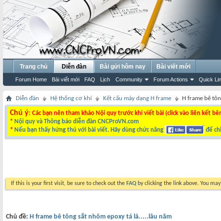
Trang chủ
Diễn đàn
Bài gửi hôm nay
Bài viết mới
Forum Home
Bài viết mới
FAQ
Lịch
Community
Forum Actions
Quick Li
Diễn đàn
Hệ thống cơ khí
Kết cấu máy dạng H frame
H frame bê tôn
Chú ý
: Các bạn nên tham khảo Nội quy trước khi viết bài (click vào liên kết bê
*
Nội quy và Thông báo diễn đàn CNCProVN.com
*
Nếu bạn thấy hứng thú với bài viết. Hãy dùng chức năng
để chi
If this is your first visit, be sure to check out the
FAQ
by clicking the link above. You ma
Chủ đề:
H frame bê tông sắt nhôm epoxy tá lả.....lâu năm