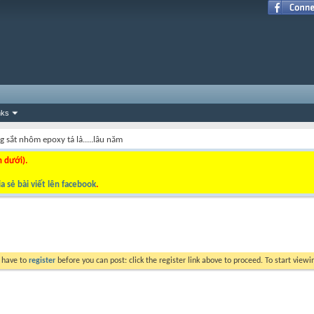
nks
g sắt nhôm epoxy tá lả.....lâu năm
n dưới).
a sẻ bài viết lên facebook
.
y have to
register
before you can post: click the register link above to proceed. To start view