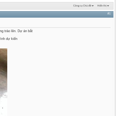
Công cụ Chủ đề
Hiển thị
#1
g trào lên. Dự án bắt
rình dự kiến