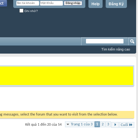
Help
Đăng Ký
Ghi nhớ?
Tìm kiếm nâng cao
ing messages, select the forum that you want to visit from the selection below.
Trang 1 của 3
1
2
3
Kết quả 1 đến 20 của 54
Cuối