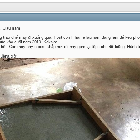
....lâu năm
 trào chế máy đi xuống quá. Post con h frame lâu năm đang làm để kéo phon
thúc vào cuối năm 2019. Kakaka.
hết. Con máy này e post khắp nơi rồi nay gom lại tôpc cho đỡ loãng. Hành t
 đêna giờ