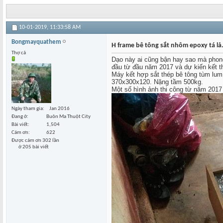
10-01-2019,
11:33:58 AM
Bongmayquathem
H frame bê tông sắt nhôm epoxy tá lả.
Thợ cả
Dạo này ai cũng bận hay sao mà phong
đầu từ đầu năm 2017 và dự kiến kết 
Máy kết hợp sắt thép bê tông tùm lum 
370x300x120. Nặng tầm 500kg.
Một số hình ảnh thi công từ năm 2017
Ngày tham gia
Jan 2016
Đang ở
Buôn Ma Thuột City
Bài viết
1,504
Cám ơn
622
Được cám ơn 302 lần
ở 205 bài viết