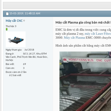
15-01-2019,
11:48:15 AM
Máy cắt CNC
Máy cắt Plasma gia công bản mã chất l
Thợ bậc 3
EMC là đơn vị đi đầu trong việc cung c
máy cắt plasma 2 ray,
máy cắt Laser Fiber
3000.
Máy cắt Plasma
EMC-3000 chuyên dù
Hình ảnh sản phẩm cắt bằng máy cắt EM
Ngày tham gia
Jul 2018
Đang ở
Số 3, LK 27, Khu ĐTM
Vân Canh, Phố Trịnh Văn Bô, Hoài Đức,
Hà Nội
Bài viết
69
Cám ơn
3
Được cám ơn 2 lần
ở 2 bài viết