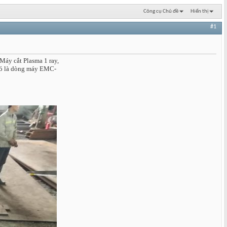
Công cụ Chủ đề
Hiển thị
#1
áy cắt Plasma 1 ray,
 đó là dòng máy EMC-