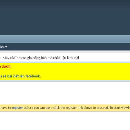
nks
Máy cắt Plasma gia công bản mã chất liệu kim loại
n dưới).
a sẻ bài viết lên facebook
.
y have to
register
before you can post: click the register link above to proceed. To start view