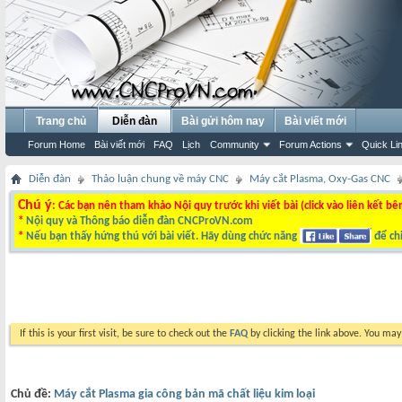
Trang chủ
Diễn đàn
Bài gửi hôm nay
Bài viết mới
Forum Home
Bài viết mới
FAQ
Lịch
Community
Forum Actions
Quick Li
Diễn đàn
Thảo luận chung về máy CNC
Máy cắt Plasma, Oxy-Gas CNC
Chú ý
: Các bạn nên tham khảo Nội quy trước khi viết bài (click vào liên kết bê
*
Nội quy và Thông báo diễn đàn CNCProVN.com
*
Nếu bạn thấy hứng thú với bài viết. Hãy dùng chức năng
để chi
If this is your first visit, be sure to check out the
FAQ
by clicking the link above. You ma
Chủ đề:
Máy cắt Plasma gia công bản mã chất liệu kim loại