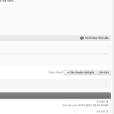
 tốt hơn...
Trả lời kèm Trích dẫn
Chọn nhanh
Câu chuyện cảnh giác
Lên trên
Trả lời:
6
Bài viết cuối:
07-01-2017,
09:42:25 AM
Trả lời:
3