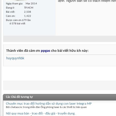
định. Người bán sẽ có trách nhiệm hơ
Ngày tham gia
Mar 2014
Đang ở
TP.HCM
Bài viết
2,508
Cám ơn
1,422
Được cám ơn 679 lần
ở 378 bài viết
Thành viên đã cám ơn
ppgas
cho bài viết hữu ích này:
huyquynhbk
Các Chủ đề tương tự
Chuyên mục trao đổi hướng dẫn sử dụng con laser Integra MP
Bởi chetaocnc trong diễn đàn Ống phóng laser & các thiết bị liên quan
Nội quy mua bán - trao đổi - đấu giá - truyển dụng.