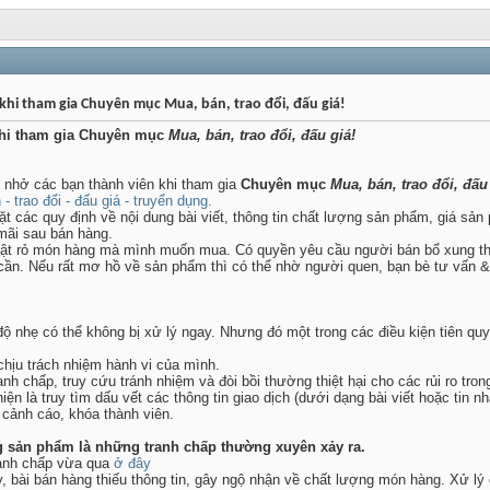
khi tham gia Chuyên mục Mua, bán, trao đổi, đấu giá!
khi tham gia Chuyên mục
Mua, bán, trao đổi, đấu giá!
 nhở các bạn thành viên khi tham gia
Chuyên mục
Mua, bán, trao đổi, đấu
 trao đổi - đấu giá - truyển dụng.
ặt các quy định về nội dung bài viết, thông tin chất lượng sản phẩm, giá sả
 mãi sau bán hàng.
hật rỏ món hàng mà mình muốn mua. Có quyền yêu cầu người bán bổ xung thô
 cần. Nếu rất mơ hồ về sản phẩm thì có thể nhờ người quen, bạn bè tư vấn &
ộ nhẹ có thể không bị xử lý ngay. Nhưng đó một trong các điều kiện tiên qu
 chịu trách nhiệm hành vi của mình.
h chấp, truy cứu tránh nhiệm và đòi bồi thường thiệt hại cho các rủi ro trong
n là truy tìm dấu vết các thông tin giao dịch (dưới dạng bài viết hoặc tin n
, cảnh cáo, khóa thành viên.
g sản phẩm là những tranh chấp thường xuyên xảy ra.
tranh chấp vừa qua
ở đây
, bài bán hàng thiếu thông tin, gây ngộ nhận về chất lượng món hàng. Xử lý