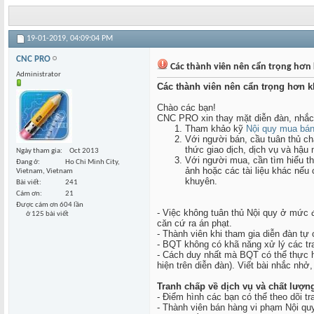
19-01-2019,
04:09:04 PM
CNC PRO
Các thành viên nên cẩn trọng hơn 
Administrator
Các thành viên nên cẩn trọng hơn 
Chào các bạn!
CNC PRO xin thay mặt diễn đàn, nhắc
Tham khảo kỹ
Nội quy mua bán -
Với người bán, cầu tuân thủ ch
thức giao dịch, dịch vụ và hậu
Ngày tham gia
Oct 2013
Với người mua, cần tìm hiểu t
Đang ở
Ho Chi Minh City,
ảnh hoặc các tài liệu khác nếu
Vietnam, Vietnam
khuyên.
Bài viết
241
Cám ơn
21
Được cám ơn 604 lần
- Việc không tuân thủ Nội quy ở mức đ
ở 125 bài viết
căn cứ ra án phạt.
- Thành viên khi tham gia diễn đàn tự
- BQT không có khã năng xử lý các tran
- Cách duy nhất mà BQT có thể thực hiệ
hiện trên diễn đàn). Viết bài nhắc nhở
Tranh chấp về dịch vụ và chất lượn
- Điểm hình các bạn có thể theo dõi 
- Thành viên bán hàng vi phạm Nội quy