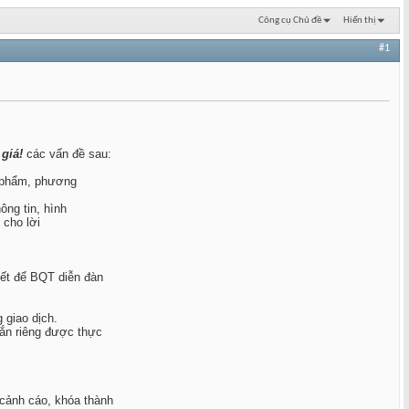
Công cụ Chủ đề
Hiển thị
#1
 giá!
các vấn đề sau:
n phẩm, phương
ng tin, hình
 cho lời
yết để BQT diễn đàn
 giao dịch.
hắn riêng được thực
 cảnh cáo, khóa thành