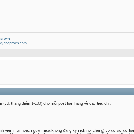
cprovn
n@cncprovn.com
 (vd: thang điểm 1-100) cho mỗi post bán hàng về các tiêu chí:
thành viên mới hoặc người mua không đăng ký nick nói chung) có cơ sở cơ bả