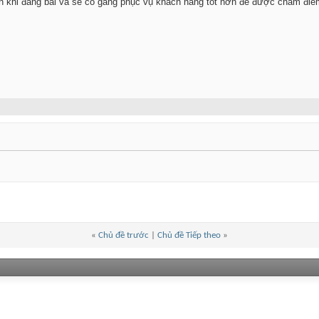
n khi đăng bài và sẽ cố gắng phục vụ khách hàng tốt hơn để được chấm điểm
«
Chủ đề trước
|
Chủ đề Tiếp theo
»