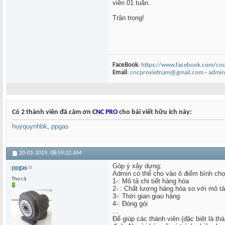
viên 01 tuần.
Trân trọng!
FaceBook
:
https://www.facebook.com/cn
Email
:
cncprovietnam@gmail.com
-
admi
Có 2 thành viên đã cám ơn
CNC PRO
cho bài viết hữu ích này:
huyquynhbk
,
ppgas
20-01-2019,
08:59:22 AM
Góp ý xây dựng:
ppgas
Admin có thể cho vào ô điểm bình chọn
Thợ cả
1-: Mô tả chi tiết hàng hóa
2- : Chất lượng hàng hóa so với mô tả
3-: Thời gian giao hàng
4-: Đóng gói
...
Để giúp các thành viên (đặc biệt là 