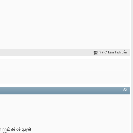
Trả lời kèm Trích dẫn
#2
n nhất để dễ quyết