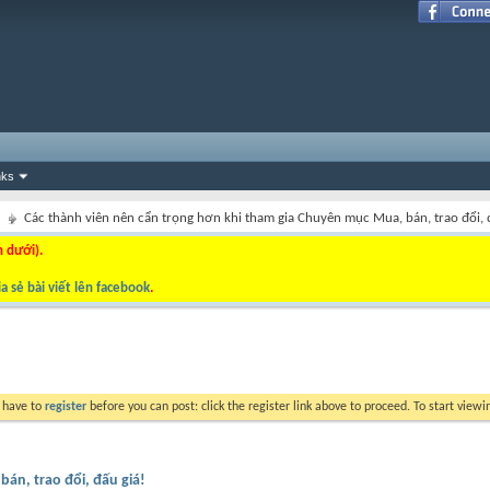
nks
Các thành viên nên cẩn trọng hơn khi tham gia Chuyên mục Mua, bán, trao đổi, 
n dưới).
a sẻ bài viết lên facebook
.
y have to
register
before you can post: click the register link above to proceed. To start view
án, trao đổi, đấu giá!