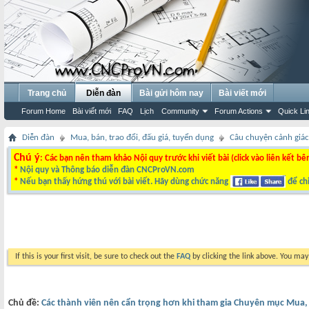
Trang chủ
Diễn đàn
Bài gửi hôm nay
Bài viết mới
Forum Home
Bài viết mới
FAQ
Lịch
Community
Forum Actions
Quick Li
Diễn đàn
Mua, bán, trao đổi, đấu giá, tuyển dụng
Câu chuyện cảnh giác
Chú ý
: Các bạn nên tham khảo Nội quy trước khi viết bài (click vào liên kết bê
*
Nội quy và Thông báo diễn đàn CNCProVN.com
*
Nếu bạn thấy hứng thú với bài viết. Hãy dùng chức năng
để chi
If this is your first visit, be sure to check out the
FAQ
by clicking the link above. You ma
Chủ đề:
Các thành viên nên cẩn trọng hơn khi tham gia Chuyên mục Mua, b