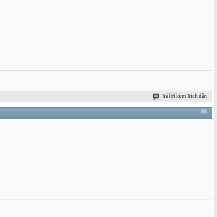
Trả lời kèm Trích dẫn
#6