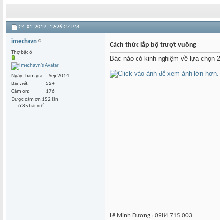
24-01-2019,
12:26:27 PM
imechavn
Cách thức lắp bộ trượt vuông
Thợ bậc 6
Bác nào có kinh nghiệm về lựa chọn 2 
Ngày tham gia
Sep 2014
Bài viết
524
Cám ơn
176
Được cám ơn 152 lần
ở 85 bài viết
Lê Minh Dương : 0984 715 003