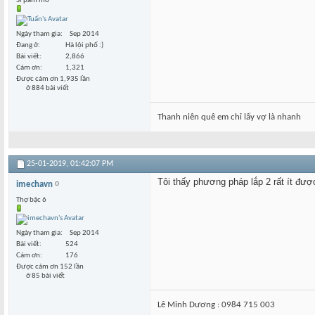
Sì pam mờ
Ngày tham gia
Sep 2014
Đang ở
Hà lội phố :)
Bài viết
2,866
Cám ơn
1,321
Được cám ơn 1,935 lần
ở 884 bài viết
Thanh niên quê em chỉ lấy vợ là nhanh
25-01-2019,
01:42:07 PM
Tôi thấy phương pháp lắp 2 rất ít đượ
imechavn
Thợ bậc 6
Ngày tham gia
Sep 2014
Bài viết
524
Cám ơn
176
Được cám ơn 152 lần
ở 85 bài viết
Lê Minh Dương : 0984 715 003