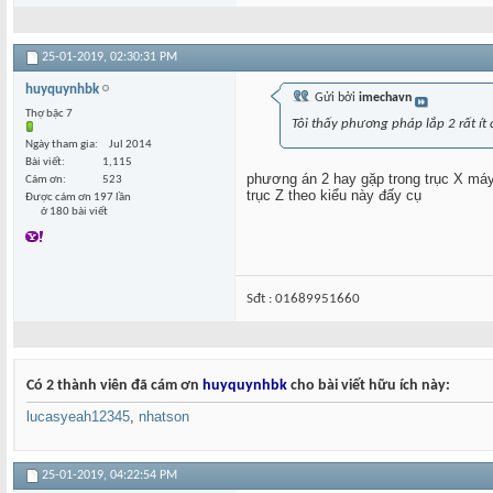
25-01-2019,
02:30:31 PM
huyquynhbk
Gửi bởi
imechavn
Thợ bậc 7
Tôi thấy phương pháp lắp 2 rất ít
Ngày tham gia
Jul 2014
Bài viết
1,115
phương án 2 hay gặp trong trục X máy
Cám ơn
523
trục Z theo kiểu này đấy cụ
Được cám ơn 197 lần
ở 180 bài viết
Sđt : 01689951660
Có 2 thành viên đã cám ơn
huyquynhbk
cho bài viết hữu ích này:
lucasyeah12345
,
nhatson
25-01-2019,
04:22:54 PM