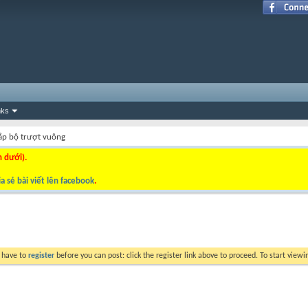
nks
ắp bộ trượt vuông
n dưới).
a sẻ bài viết lên facebook
.
y have to
register
before you can post: click the register link above to proceed. To start view