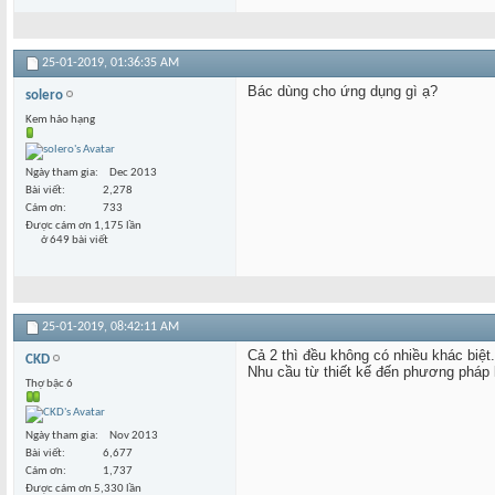
25-01-2019,
01:36:35 AM
Bác dùng cho ứng dụng gì ạ?
solero
Kem hảo hạng
Ngày tham gia
Dec 2013
Bài viết
2,278
Cám ơn
733
Được cám ơn 1,175 lần
ở 649 bài viết
25-01-2019,
08:42:11 AM
Cả 2 thì đều không có nhiều khác biệt
CKD
Nhu cầu từ thiết kế đến phương pháp 
Thợ bậc 6
Ngày tham gia
Nov 2013
Bài viết
6,677
Cám ơn
1,737
Được cám ơn 5,330 lần