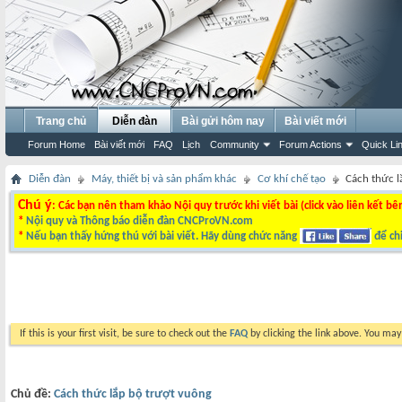
Trang chủ
Diễn đàn
Bài gửi hôm nay
Bài viết mới
Forum Home
Bài viết mới
FAQ
Lịch
Community
Forum Actions
Quick Li
Diễn đàn
Máy, thiết bị và sản phẩm khác
Cơ khí chế tạo
Cách thức l
Chú ý
: Các bạn nên tham khảo Nội quy trước khi viết bài (click vào liên kết bê
*
Nội quy và Thông báo diễn đàn CNCProVN.com
*
Nếu bạn thấy hứng thú với bài viết. Hãy dùng chức năng
để chi
If this is your first visit, be sure to check out the
FAQ
by clicking the link above. You ma
Chủ đề:
Cách thức lắp bộ trượt vuông