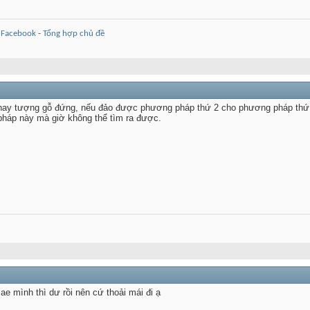
-
Facebook
-
Tổng hợp chủ đề
ay tượng gỗ đứng, nếu đảo được phương pháp thứ 2 cho phương pháp thứ 1 t
pháp này mà giờ không thể tìm ra được.
ae mình thì dư rồi nên cứ thoải mái đi ạ