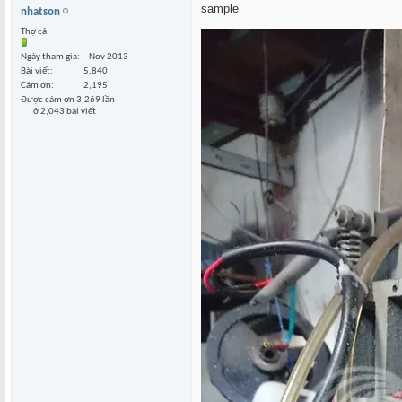
sample
nhatson
Thợ cả
Ngày tham gia
Nov 2013
Bài viết
5,840
Cám ơn
2,195
Được cám ơn 3,269 lần
ở 2,043 bài viết