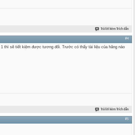
Trả lời kèm Trích dẫn
#4
hì sẽ tiết kiệm được tương đối. Trước có thấy tài liệu của hãng nào
Trả lời kèm Trích dẫn
#5