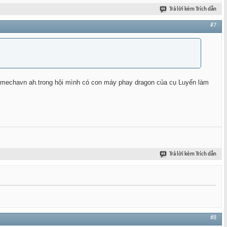
Trả lời kèm Trích dẫn
#7
 imechavn ah.trong hội mình có con máy phay dragon của cụ Luyến làm
Trả lời kèm Trích dẫn
#8