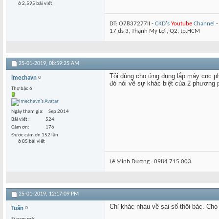
ở 2,595 bài viết
DT: O7837277II -
CKD's
Youtube
Channel
17 ds 3, Thạnh Mỹ Lợi, Q2, tp.HCM
25-01-2019,
08:59:25 AM
Tôi dùng cho ứng dụng lắp máy cnc ph
imechavn
đó nói về sự khác biệt của 2 phương 
Thợ bậc 6
Ngày tham gia
Sep 2014
Bài viết
524
Cám ơn
176
Được cám ơn 152 lần
ở 85 bài viết
Lê Minh Dương : 0984 715 003
25-01-2019,
12:17:09 PM
Chỉ khác nhau về sai số thôi bác. Cho 
Tuấn