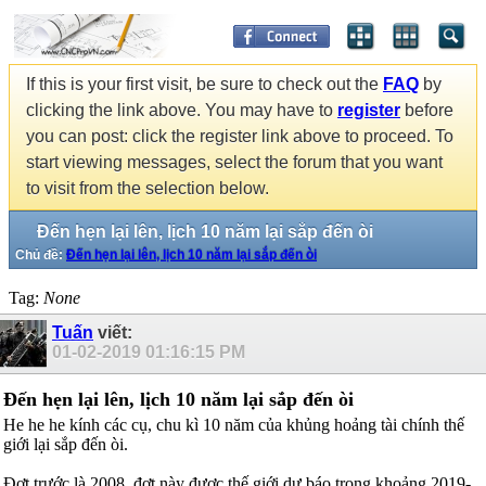
If this is your first visit, be sure to check out the
FAQ
by
clicking the link above. You may have to
register
before
you can post: click the register link above to proceed. To
start viewing messages, select the forum that you want
to visit from the selection below.
Đến hẹn lại lên, lịch 10 năm lại sắp đến òi
Chủ đề:
Đến hẹn lại lên, lịch 10 năm lại sắp đến òi
Tag:
None
Tuấn
viết:
01-02-2019
01:16:15 PM
Đến hẹn lại lên, lịch 10 năm lại sắp đến òi
He he he kính các cụ, chu kì 10 năm của khủng hoảng tài chính thế
giới lại sắp đến òi.
Đợt trước là 2008, đợt này được thế giới dự báo trong khoảng 2019-