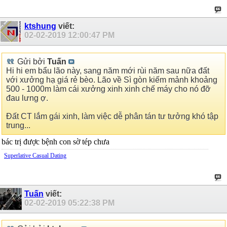
ktshung
viết:
02-02-2019
12:00:47 PM
Gửi bởi
Tuấn
Hi hi em bẩu lão này, sang năm mới rùi năm sau nữa đất
với xưởng hạ giá rẻ bèo. Lão về Sì gòn kiếm mảnh khoảng
500 - 1000m làm cái xưởng xinh xinh chế máy cho nó đỡ
đau lưng ợ.
Đất CT lắm gái xinh, làm việc dễ phân tán tư tưởng khó tập
trung...
bác trị được bệnh con sờ tép chưa
Superlative Сasual Dating
Tuấn
viết:
02-02-2019
05:22:38 PM