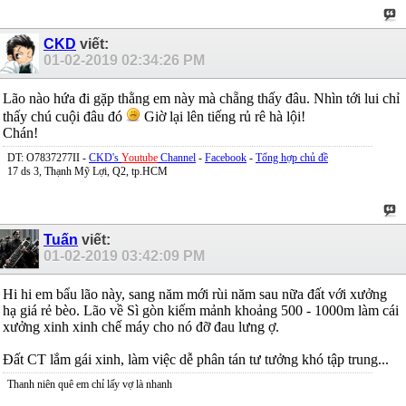
CKD
viết:
01-02-2019
02:34:26 PM
Lão nào hứa đi gặp thằng em này mà chẵng thấy đâu. Nhìn tới lui chỉ
thấy chú cuội đâu đó
Giờ lại lên tiếng rủ rê hà lội!
Chán!
DT: O7837277II -
CKD's
Youtube
Channel
-
Facebook
-
Tổng hợp chủ đề
17 ds 3, Thạnh Mỹ Lợi, Q2, tp.HCM
Tuấn
viết:
01-02-2019
03:42:09 PM
Hi hi em bẩu lão này, sang năm mới rùi năm sau nữa đất với xưởng
hạ giá rẻ bèo. Lão về Sì gòn kiếm mảnh khoảng 500 - 1000m làm cái
xưởng xinh xinh chế máy cho nó đỡ đau lưng ợ.
Đất CT lắm gái xinh, làm việc dễ phân tán tư tưởng khó tập trung...
Thanh niên quê em chỉ lấy vợ là nhanh