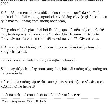
2020.
Đợt trước bọn em tốn khá nhiều bóng cho mọi người đá và rứt là
nhiều chiếu + bài cho mọi người chơi vì không có việc gì làm cả ... cụ
tỷ là mất toi 9 tháng chơi không hoàn toàn,
Cũng nhờ có thời gian chơi bời lêu lổng quá dài nên mấy cái trò chế
máy tự động này nọ bọn em mới ra đời. Qua 10 năm qua trình tự
động này nọ của em lên cao phết so với ngày trước đấy các cụ ạ.
Đợt này có chơi không nữa thì em cũng còn cả mớ máy chưa làm
xong, chả sao cả.
Còn các cụ nhà mình có trò gì để nghịch chưa ạ ?
Sáng nay thấy cha hàng xóm sang chơi, bẩu cái xưởng này, xưởng nọ
đang muốn bán...
Đất cát, nhà xưởng sắp rẻ rùi, sau đợt này sẽ có một cơ số các cụ có
xưởng mới he he he :P
Cuối năm rùi, bà con Hà lội đâu òi nhở ? nhâu đê :P
Thanh niên quê em chỉ lấy vợ là nhanh