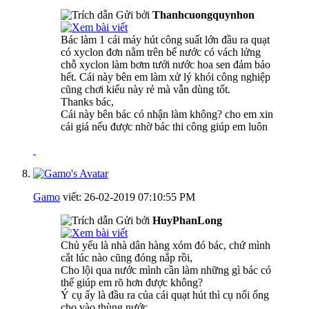
Gửi bởi
Thanhcuongquynhon
Bác làm 1 cái máy hút công suất lớn đầu ra quạt
có xyclon đơn nằm trên bể nước có vách lửng
chỗ xyclon làm bơm tưới nước hoa sen đảm bảo
hết. Cái này bên em làm xử lý khói công nghiệp
cũng chơi kiểu này rẻ mà vẫn dùng tốt.
Thanks bác,
Cái này bên bác có nhận làm không? cho em xin
cái giá nếu được nhờ bác thi công giúp em luôn
Gamo
viết:
26-02-2019
07:10:55 PM
Gửi bởi
HuyPhanLong
Chủ yếu là nhà dân hàng xóm đó bác, chứ mình
cắt lúc nào cũng đóng nắp rồi,
Cho lội qua nước mình cần làm những gì bác có
thể giúp em rõ hơn được không?
Ý cụ ấy là đầu ra của cái quạt hút thì cụ nối ống
cho vào thùng nước