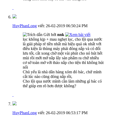
HuyPhanLong
viết:
26-02-2019
06:50:24 PM
Gửi bởi
nnk
lọc không kịp + mau nghẹt lọc, cho lội qua nước
là giải pháp rẻ tiền nhất mà hiệu quả ok nhất với
điều kiện là thùng máy phải đóng nắp và có đối
lưu tốt, cắt xong chờ một vài phút cho nó hút hết
mùi rồi mới mở nắp lấy sản phẩm ra chứ nhiều
cơ sở toàn mở với tháo nắp cho tiện thì không hút
nổi
Chủ yếu là nhà dân hàng xóm đó bác, chứ mình
cắt lúc nào cũng đóng nắp rồi,
Cho lội qua nước mình cần làm những gì bác có
thể giúp em rõ hơn được không?
HuyPhanLong
viết:
26-02-2019
06:53:17 PM