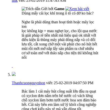
nnk
viết:
25-02-2019
11:47:43 AM
Gửi bởi
Gamo
Dùng mấy cái lọc khí trong ô tô có đỡ ko bác?
Nghe là phải dùng than hoạt tính hoặc máy lọc
ion
lọc không kịp + mau nghẹt lọc, cho lội qua nước
là giải pháp rẻ tiền nhất mà hiệu quả ok nhất với
điều kiện là thùng máy phải đóng nắp và có đối
lưu tốt, cắt xong chờ một vài phút cho nó hút hết
mùi rồi mới mở nắp lấy sản phẩm ra chứ nhiều
cơ sở toàn mở với tháo nắp cho tiện thì không hút
nổi
Thanhcuongquynhon
viết:
25-02-2019
04:07:50 PM
Bác làm 1 cái máy hút công suất lớn đầu ra quạt
có xyclon đơn nằm trên bể nước có vách lửng
chỗ xyclon làm bơm tưới nước hoa sen đảm bảo
hết. Cái này bên em làm xử lý khói công nghiệp
cũng chơi kiểu này rẻ mà vẫn dùng tốt.