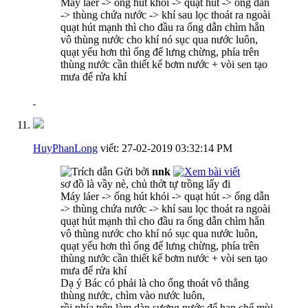
Máy láer -> ống hút khói -> quạt hút -> ống dẫn
-> thùng chứa nước -> khí sau lọc thoát ra ngoài
quạt hút mạnh thì cho đầu ra ống dẫn chìm hẵn
vô thùng nước cho khí nó sục qua nước luôn,
quạt yếu hơn thì ống để lưng chừng, phía trên
thùng nước cần thiết kế bơm nước + vòi sen tạo
mưa để rửa khí
HuyPhanLong
viết:
27-02-2019
03:32:14 PM
Gửi bởi
nnk
sơ đồ là vầy nè, chủ thớt tự trồng lấy đi
Máy láer -> ống hút khói -> quạt hút -> ống dẫn
-> thùng chứa nước -> khí sau lọc thoát ra ngoài
quạt hút mạnh thì cho đầu ra ống dẫn chìm hẵn
vô thùng nước cho khí nó sục qua nước luôn,
quạt yếu hơn thì ống để lưng chừng, phía trên
thùng nước cần thiết kế bơm nước + vòi sen tạo
mưa để rửa khí
Dạ ý Bác có phải là cho ống thoát vô thẳng
thùng nước, chìm vào nước luôn,
rồi phía trên làm dàn sương nước để hạn chế mùi