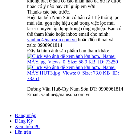
không biết ở đâu có cao nhân nào đã xử lý được
hoặc có ý nào hay chỉ giúp em với!
Thanks các bác trước.
Hiện tại bên Nam Sơn có bán cả 1 hệ thống lọc
mùi sẵn, gọn nhẹ hiệu quả trong việc lọc mùi
laser chuyên áp dụng trong công nghiệp. Bạn có
thể tham khảo hoặc inbox email cho mình:
vanhue@namson.com.vn
hoặc điện thoại và
zalo: 0908961814
Đây là hình ảnh sản phẩm bạn tham khảo:
Dương Văn Huệ-Cty Nam Sơn ĐT: 0908961814
Email: vanhue@namson.com.vn
Đăng nhập
Đăng Ký
Xem trên PC
Lên trên