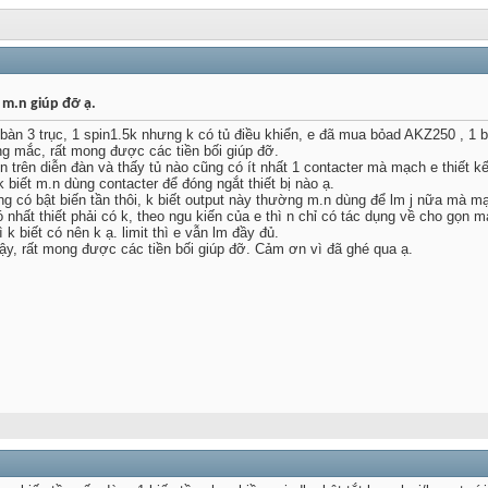
 m.n giúp đỡ ạ.
bàn 3 trục, 1 spin1.5k nhưng k có tủ điều khiển, e đã mua bỏad AKZ250 , 1 b
ng mắc, rất mong được các tiền bối giúp đỡ.
n trên diễn đàn và thấy tủ nào cũng có ít nhất 1 contacter mà mạch e thiết k
 biết m.n dùng contacter để đóng ngắt thiết bị nào ạ.
g có bật biến tần thôi, k biết output này thường m.n dùng để lm j nữa mà m
nhất thiết phải có k, theo ngu kiến của e thì n chỉ có tác dụng về cho gọn 
 k biết có nên k ạ. limit thì e vẫn lm đầy đủ.
y, rất mong được các tiền bối giúp đỡ. Cảm ơn vì đã ghé qua ạ.