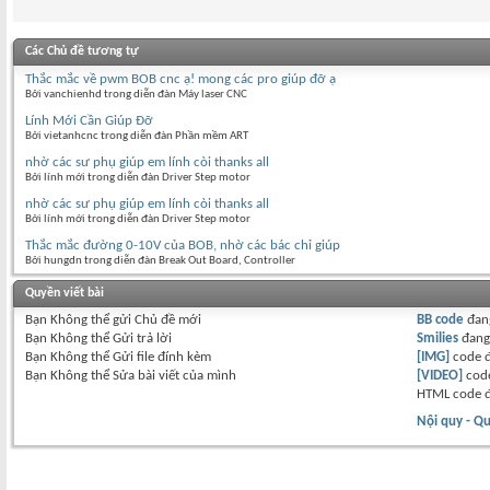
Các Chủ đề tương tự
Thắc mắc về pwm BOB cnc ạ! mong các pro giúp đỡ ạ
Bởi vanchienhd trong diễn đàn Máy laser CNC
Lính Mới Cần Giúp Đỡ
Bởi vietanhcnc trong diễn đàn Phần mềm ART
nhờ các sư phụ giúp em lính còi thanks all
Bởi lính mới trong diễn đàn Driver Step motor
nhờ các sư phụ giúp em lính còi thanks all
Bởi lính mới trong diễn đàn Driver Step motor
Thắc mắc đường 0-10V của BOB, nhờ các bác chỉ giúp
Bởi hungdn trong diễn đàn Break Out Board, Controller
Quyền viết bài
Bạn
Không thể
gửi Chủ đề mới
BB code
đan
Bạn
Không thể
Gửi trả lời
Smilies
đan
Bạn
Không thể
Gửi file đính kèm
[IMG]
code 
Bạn
Không thể
Sửa bài viết của mình
[VIDEO]
code
HTML code 
Nội quy - Qu