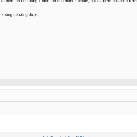
u ra biến tần nếu dùng 1 biến tần cho nhiều spindle, bật tắt bơm hơi/bơm tưới 
à không có cũng được