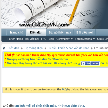
Trang chủ
Diễn đàn
Bài gửi hôm nay
Bài viết mới
Forum Home
Bài viết mới
FAQ
Lịch
Community
Forum Actions
Quick Li
Diễn đàn
Hệ thống Điện
Tủ điều khiển & các vấn đề khác
Em lính mớ
Chú ý
: Các bạn nên tham khảo Nội quy trước khi viết bài (click vào liên kết bê
*
Nội quy và Thông báo diễn đàn CNCProVN.com
*
Nếu bạn thấy hứng thú với bài viết. Hãy dùng chức năng
để chi
If this is your first visit, be sure to check out the
FAQ
by clicking the link above. You ma
Chủ đề:
Em lính mới có chút thắc mắc, nhờ m.n giúp đỡ ạ.