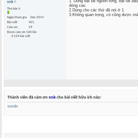
1. Dùng bật tắt nguồn tổng, bật tắt đầ
nnk
dòng cao
Thợ bậc 6
2.Dùng cho các thứ đã nói ở 1
3.Không quan trọng, có cũng được m
Ngày tham gia
Dec 2014
Bài viết
401
Cám ơn
29
Được cám ơn 160 lần
ở 124 bài viết
Thành viên đã cám ơn
nnk
cho bài viết hữu ích này:
sondv