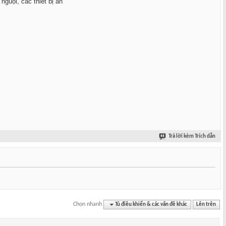
nguội, các thiết bị ăn
Trả lời kèm Trích dẫn
Chọn nhanh
Tủ điều khiển & các vấn đề khác
Lên trên