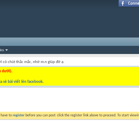
nks
i có chút thắc mắc, nhờ m.n giúp đỡ ạ.
n dưới).
a sẻ bài viết lên facebook
.
y have to
register
before you can post: click the register link above to proceed. To start view