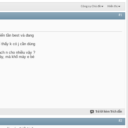
Công cụ Chủ đề
Hiển thị
#1
iến tần best và đang
ế thấy k có j cần dùng
ạch n cho nhiều vậy ?
máy, mà khổ máy e bé
Trả lời kèm Trích dẫn
#2