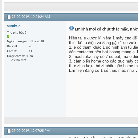
27-02-2019,
10:21:24 AM
sondv
Em lính mới có chút thắc mắc, nhờ
Thợ phụ bậc 2
Hiện tại e được kỉ niệm 1 máy cnc để 
Ngày tham gia
Nov 2018
thiết kế tủ điện và đang gặp 1 số vướ
Bài viết
28
1. e có tham khảo 1 số hình ảnh tủ điệ
Cám ơn
11
đến contactor nên hơi hoang mang ạ. k
2. mạch akz này có 7 output, mà e dùn
Được cám ơn 4 lần
ở 2 bài viết
3. cảm biến home cho các trục máy có 
tí, e định lược bỏ đi phần gốc home thì
Em hiện đang có 1 số thắc mắc như vậ
27-02-2019,
12:07:28 PM