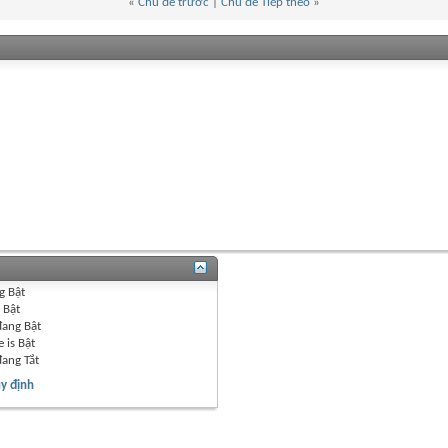
«
Chủ đề trước
|
Chủ đề Tiếp theo
»
g
Bật
g
Bật
đang
Bật
 is
Bật
đang
Tắt
y định