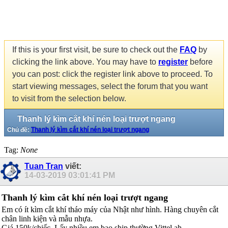
If this is your first visit, be sure to check out the
FAQ
by
clicking the link above. You may have to
register
before
you can post: click the register link above to proceed. To
start viewing messages, select the forum that you want
to visit from the selection below.
Thanh lý kìm cắt khí nén loại trượt ngang
Chủ đề:
Thanh lý kìm cắt khí nén loại trượt ngang
Tag:
None
Tuan Tran
viết:
14-03-2019
03:01:41 PM
Thanh lý kìm cắt khí nén loại trượt ngang
Em có ít kìm cắt khí tháo máy của Nhật như hình. Hàng chuyên cắt
chân linh kiện và mẫu nhựa.
Giá 150k/chiếc. Lấy nhiều em bao ship thường Vittel ah.