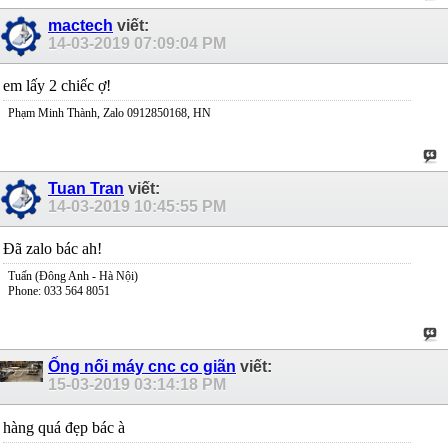
mactech
viết:
14-03-2019
07:09:04 PM
em lấy 2 chiếc ợ!
Phạm Minh Thành, Zalo 0912850168, HN
Tuan Tran
viết:
14-03-2019
10:45:55 PM
Đã zalo bác ah!
Tuấn (Đông Anh - Hà Nội)
Phone: 033 564 8051
Ống nối máy cnc co giãn
viết:
15-03-2019
03:14:18 PM
hàng quá đẹp bác à