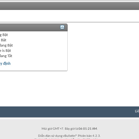
g
Bật
g
Bật
đang
Bật
 is
Bật
đang
Tắt
y định
Li
Múi giờ GMT +7. Bây giờ là
06:01:21 AM
.
Diễn đàn sử dụng vBulletin® Phiên bản 4.2.3.