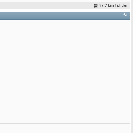
Trả lời kèm Trích dẫn
#3