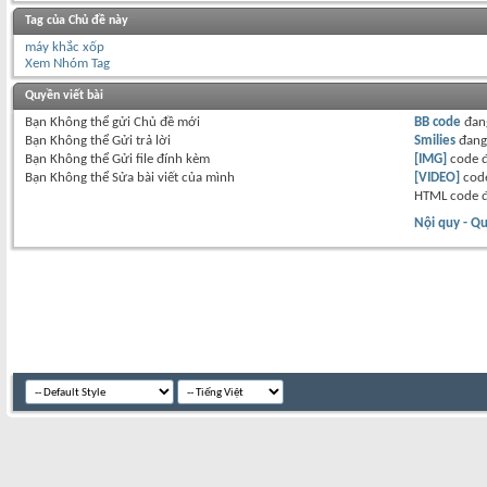
Tag của Chủ đề này
máy khắc xốp
Xem Nhóm Tag
Quyền viết bài
Bạn
Không thể
gửi Chủ đề mới
BB code
đan
Bạn
Không thể
Gửi trả lời
Smilies
đan
Bạn
Không thể
Gửi file đính kèm
[IMG]
code 
Bạn
Không thể
Sửa bài viết của mình
[VIDEO]
code
HTML code 
Nội quy - Qu