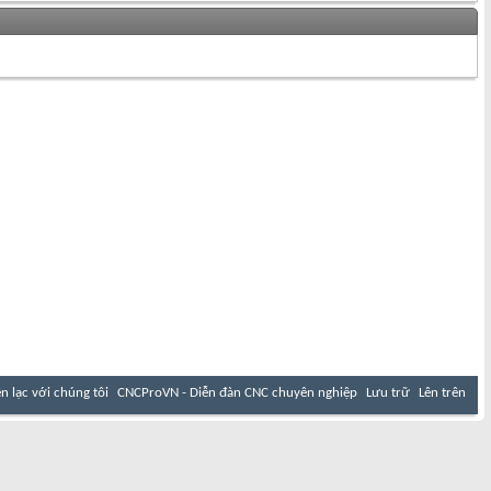
ên lạc với chúng tôi
CNCProVN - Diễn đàn CNC chuyên nghiệp
Lưu trữ
Lên trên