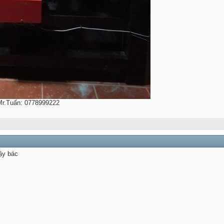
 Mr.Tuấn: 0778999222
ậy bác