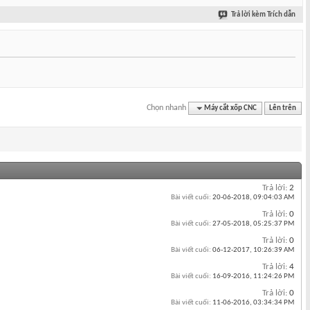
Trả lời kèm Trích dẫn
Chọn nhanh
Máy cắt xốp CNC
Lên trên
Trả lời:
2
Bài viết cuối:
20-06-2018,
09:04:03 AM
Trả lời:
0
Bài viết cuối:
27-05-2018,
05:25:37 PM
Trả lời:
0
Bài viết cuối:
06-12-2017,
10:26:39 AM
Trả lời:
4
Bài viết cuối:
16-09-2016,
11:24:26 PM
Trả lời:
0
Bài viết cuối:
11-06-2016,
03:34:34 PM