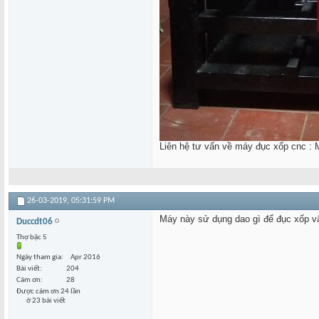
Liên hệ tư vấn về máy đục xốp cnc :
26-03-2019,
05:31:59 PM
Máy này sử dụng dao gì để đục xốp v
Duccdt06
Thợ bậc 5
Ngày tham gia
Apr 2016
Bài viết
204
Cám ơn
28
Được cám ơn 24 lần
ở 23 bài viết