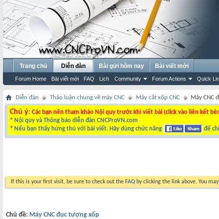
Trang chủ
Diễn đàn
Bài gửi hôm nay
Bài viết mới
Forum Home
Bài viết mới
FAQ
Lịch
Community
Forum Actions
Quick Li
Diễn đàn
Thảo luận chung về máy CNC
Máy cắt xốp CNC
Máy CNC đ
Chú ý
: Các bạn nên tham khảo Nội quy trước khi viết bài (click vào liên kết bê
*
Nội quy và Thông báo diễn đàn CNCProVN.com
*
Nếu bạn thấy hứng thú với bài viết. Hãy dùng chức năng
để chi
If this is your first visit, be sure to check out the
FAQ
by clicking the link above. You ma
Chủ đề:
Máy CNC đục tượng xốp