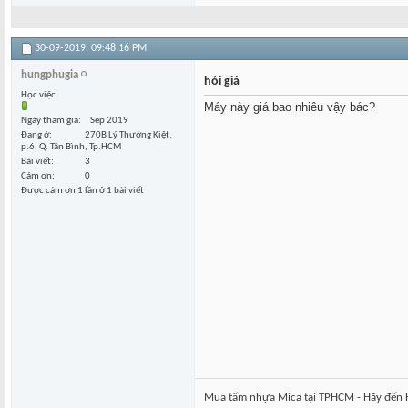
30-09-2019,
09:48:16 PM
hungphugia
hỏi giá
Học việc
Máy này giá bao nhiêu vậy bác?
Ngày tham gia
Sep 2019
Đang ở
270B Lý Thường Kiệt,
p.6, Q. Tân Bình, Tp.HCM
Bài viết
3
Cám ơn
0
Được cám ơn 1 lần ở 1 bài viết
Mua tấm nhựa Mica tại TPHCM - Hãy đến 