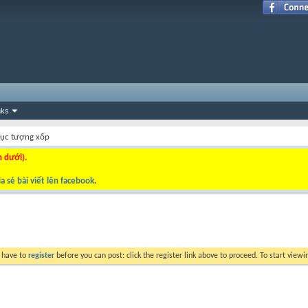
nks
ục tượng xốp
n dưới).
a sẻ bài viết lên facebook
.
y have to
register
before you can post: click the register link above to proceed. To start view