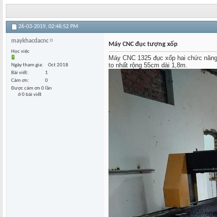
26-03-2019,
02:46:52 PM
maykhacdacnc
Máy CNC đục tượng xốp
Học việc
Máy CNC 1325 đục xốp hai chức năng,
to nhất rộng 55cm dài 1,8m.
Ngày tham gia
Oct 2018
Bài viết
1
Cám ơn
0
Được cám ơn 0 lần
ở 0 bài viết