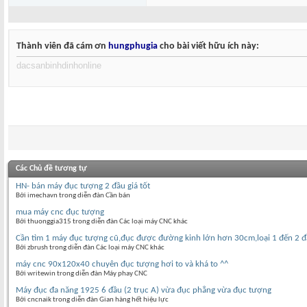
Thành viên đã cám ơn
hungphugia
cho bài viết hữu ích này:
dacsanbinhdinhonline
Các Chủ đề tương tự
HN- bán máy đục tượng 2 đầu giá tốt
Bởi imechavn trong diễn đàn Cần bán
mua máy cnc đục tượng
Bởi thuonggia315 trong diễn đàn Các loại máy CNC khác
Cần tìm 1 máy đục tượng cũ,đục được đường kinh lớn hơn 30cm,loại 1 đến 2 
Bởi zbrush trong diễn đàn Các loại máy CNC khác
máy cnc 90x120x40 chuyên đục tượng hơi to và khá to ^^
Bởi writewin trong diễn đàn Máy phay CNC
Máy đục đa năng 1925 6 đầu (2 trục A) vừa đục phẳng vừa đục tượng
Bởi cncnaik trong diễn đàn Gian hàng hết hiệu lực