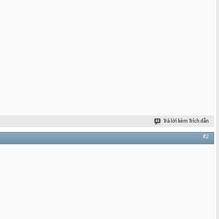
Trả lời kèm Trích dẫn
#2